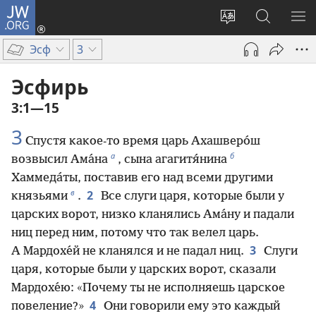
JW.ORG
Войти
(открывается
Изменить
Поиск
ПО
в
язык
по
М
Эсф
3
новом
сайта
jw.org
окне)
Эсфирь
3:1—15
3
Спустя какое-то время царь Ахашверо́ш
а
б
возвысил Ама́на
, сына агагитя́нина
Хаммеда́ты, поставив его над всеми другими
в
2
князьями
.
Все слуги царя, которые были у
царских ворот, низко кланялись Ама́ну и падали
ниц перед ним, потому что так велел царь.
3
А Мардохе́й не кланялся и не падал ниц.
Слуги
царя, которые были у царских ворот, сказали
Мардохе́ю: «Почему ты не исполняешь царское
4
повеление?»
Они говорили ему это каждый