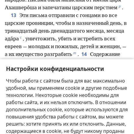
народов. Письма были написаны от имени царя
р
Ахашверо́ша и запечатаны царским перстнем
.
13
Эти письма отправили с гонцами во все
царские провинции, чтобы в назначенный день, в
тринадцатый день двенадцатого месяца, месяца
с
ада́ра
, уничтожить, убить и истребить всех
евреев — молодых и пожилых, детей и женщин, —
т
14
а их имущество разграбить
.
Содержание
писем было законом для всех провинций,
Настройки конфиденциальности
который следовало огласить всем народам, чтобы
15
они подготовились к этому дню.
Гонцы сразу
Чтобы работа с сайтом была для вас максимально
у
отправились в путь
по приказу царя. Этот закон
удобной, мы применяем cookie и другие подобные
ф
огласили и в крепости Су́зы
. Царь и Ама́н сели
технологии. Некоторые cookie необходимы для
пить, а город Су́зы был в смятении.
работы сайта, и их нельзя отключить. В отношении
дополнительных cookie, которые используются для
повышения удобства работы с сайтом, вы можете
решить: хотите принять их или отклонить. Данные,
Назад
Далее
содержащиеся в cookie, не будут никому проданы