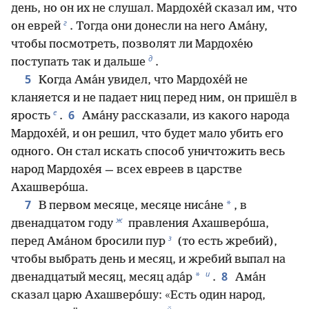
день, но он их не слушал. Мардохе́й сказал им, что
г
он еврей
. Тогда они донесли на него Ама́ну,
чтобы посмотреть, позволят ли Мардохе́ю
д
поступать так и дальше
.
5
Когда Ама́н увидел, что Мардохе́й не
кланяется и не падает ниц перед ним, он пришёл в
е
6
ярость
.
Ама́ну рассказали, из какого народа
Мардохе́й, и он решил, что будет мало убить его
одного. Он стал искать способ уничтожить весь
народ Мардохе́я — всех евреев в царстве
Ахашверо́ша.
7
*
В первом месяце, месяце ниса́не
, в
ж
двенадцатом году
правления Ахашверо́ша,
з
перед Ама́ном бросили пур
(то есть жребий),
чтобы выбрать день и месяц, и жребий выпал на
и
8
*
двенадцатый месяц, месяц ада́р
.
Ама́н
сказал царю Ахашверо́шу: «Есть один народ,