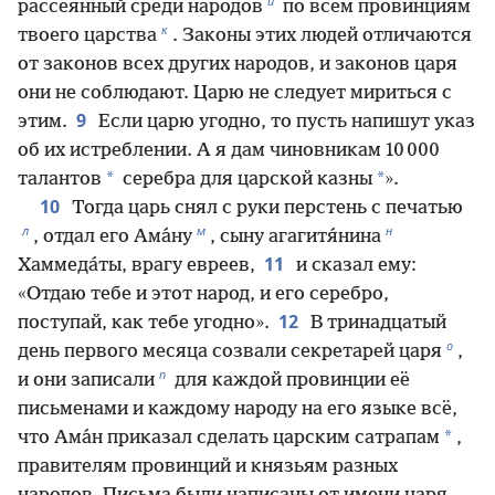
й
рассеянный среди народов
по всем провинциям
к
твоего царства
. Законы этих людей отличаются
от законов всех других народов, и законов царя
они не соблюдают. Царю не следует мириться с
9
этим.
Если царю угодно, то пусть напишут указ
об их истреблении. А я дам чиновникам 10 000
*
*
талантов
серебра для царской казны
».
10
Тогда царь снял с руки перстень с печатью
л
м
н
, отдал его Ама́ну
, сыну агагитя́нина
11
Хаммеда́ты, врагу евреев,
и сказал ему:
«Отдаю тебе и этот народ, и его серебро,
12
поступай, как тебе угодно».
В тринадцатый
о
день первого месяца созвали секретарей царя
,
п
и они записали
для каждой провинции её
письменами и каждому народу на его языке всё,
*
что Ама́н приказал сделать царским сатрапам
,
правителям провинций и князьям разных