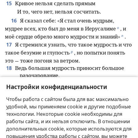
15
Кривое нельзя сделать прямым
И то, чего нет, нельзя сосчитать.
16
Я сказал себе: «Я стал очень мудрым,
о
мудрее всех, кто был до меня в Иерусалиме
, и
п
моё сердце обрело много мудрости и знаний»
.
17
Я стремился узнать, что такое мудрость и что
р
такое безумие и глупость
, но попытки понять
это — тоже погоня за ветром.
18
Ведь большая мудрость приносит большое
разочарование,
с
И чем больше знаний, тем больше боли
.
Настройки конфиденциальности
Чтобы работа с сайтом была для вас максимально
удобной, мы применяем cookie и другие подобные
Назад
Далее
технологии. Некоторые cookie необходимы для
работы сайта, и их нельзя отключить. В отношении
дополнительных cookie, которые используются для
повышения удобства работы с сайтом, вы можете