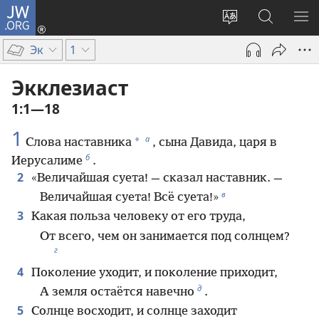
JW.ORG
Войти
(открывается
Изменить
Поиск
ПО
в
язык
по
М
Эк
1
новом
сайта
jw.org
окне)
Экклезиаст
1:1—18
1
а
*
Слова наставника
, сына Давида, царя в
б
Иерусалиме
.
2
«Величайшая суета! — сказал наставник. —
в
Величайшая суета! Всё суета!»
3
Какая польза человеку от его труда,
От всего, чем он занимается под солнцем?
г
4
Поколение уходит, и поколение приходит,
д
А земля остаётся навечно
.
5
Солнце восходит, и солнце заходит