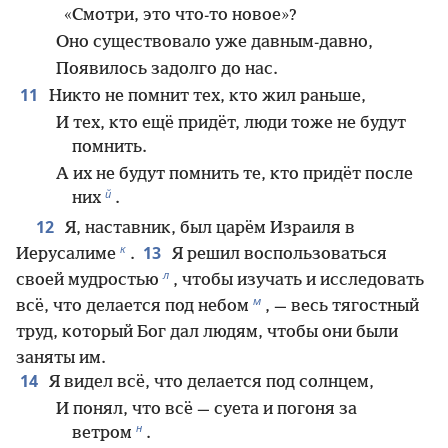
«Смотри, это что-то новое»?
Оно существовало уже давным-давно,
Появилось задолго до нас.
11
Никто не помнит тех, кто жил раньше,
И тех, кто ещё придёт, люди тоже не будут
помнить.
А их не будут помнить те, кто придёт после
й
них
.
12
Я, наставник, был царём Израиля в
к
13
Иерусалиме
.
Я решил воспользоваться
л
своей мудростью
, чтобы изучать и исследовать
м
всё, что делается под небом
, — весь тягостный
труд, который Бог дал людям, чтобы они были
заняты им.
14
Я видел всё, что делается под солнцем,
И понял, что всё — суета и погоня за
н
ветром
.