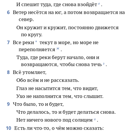
е
И спешит туда, где снова взойдёт
.
6
Ветер несётся на юг, а потом возвращается на
север.
Он кружит и кружит, постоянно движется
по кругу.
7
*
Все реки
текут в море, но море не
ж
переполняется
.
Туда, где реки берут начало, они и
з
возвращаются, чтобы снова течь
.
8
Всё утомляет,
Обо всём и не рассказать.
Глаз не насытится тем, что видит,
Ухо не наполнится тем, что слышит.
9
Что было, то и будет,
Что делалось, то и будет делаться снова.
и
Нет ничего нового под солнцем
.
10
Есть ли что-то, о чём можно сказать: