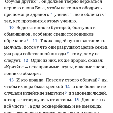
о
Обучая других
, он должен твёрдо держаться
верного слова Бога, чтобы не только ободрять
п
р
*
при помощи здравого
учения
, но и обличать
тех, кто противится этому учению.
10
Ведь есть много бунтарей, болтунов и
обманщиков, особенно среди сторонников
с
11
обрезания
.
Таких людей нужно заставлять
молчать, потому что они разрушают целые семьи,
т
уча ради собственной выгоды
тому, чему не
12
следует.
Один из них, их же пророк, сказал:
«Критя́не — неисправимые лгуны, опасные звери,
ленивые обжоры».
у
13
И это правда. Поэтому строго обличай
их,
14
чтобы их вера была крепкой
и они больше не
ф
слушали иудейские выдумки
и заповеди людей,
15
которые отвернулись от истины.
Для чистых
х
всё чисто
, а для осквернённых и не имеющих