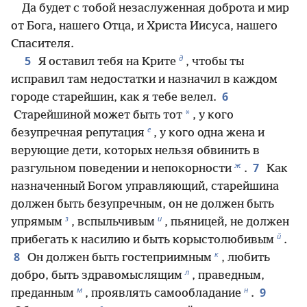
Да будет с тобой незаслуженная доброта и мир
от Бога, нашего Отца, и Христа Иисуса, нашего
Спасителя.
д
5
Я оставил тебя на Крите
, чтобы ты
исправил там недостатки и назначил в каждом
6
городе старейшин, как я тебе велел.
*
Старейшиной может быть тот
, у кого
е
безупречная репутация
, у кого одна жена и
верующие дети, которых нельзя обвинить в
ж
7
разгульном поведении и непокорности
.
Как
назначенный Богом управляющий, старейшина
должен быть безупречным, он не должен быть
з
и
упрямым
, вспыльчивым
, пьяницей, не должен
й
прибегать к насилию и быть корыстолюбивым
.
к
8
Он должен быть гостеприимным
, любить
л
добро, быть здравомыслящим
, праведным,
м
н
9
преданным
, проявлять самообладание
.