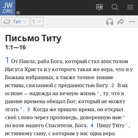
JW.ORG
Войти
(открывается
Изменить
Поиск
ПО
в
язык
по
М
Тит
1
новом
сайта
jw.org
окне)
Письмо Титу
1:1—16
1
От Павла, раба Бога, который стал апостолом
Иисуса Христа и у которого такая же вера, что и у
Божьих избранных, а также точное знание
2
истины, связанной с преданностью Богу.
В их
а
основе — надежда на вечную жизнь
, ту, что в
давние времена обещал Бог, который не может
б
3
лгать
.
Когда же пришло время, он открыл
в
своё слово через проповедь, доверенную мне
г
4
по воле нашего Спасителя, Бога.
Пишу Ти́ту
,
истинному сыну, с которым у нас одна вера.