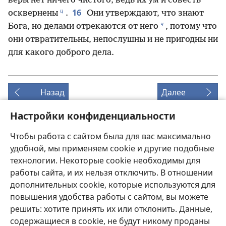
веры нет ничего чистого, ведь их ум и совесть
ц
16
осквернены
.
Они утверждают, что знают
ч
Бога, но делами отрекаются от него
, потому что
они отвратительны, непослушны и не пригодны ни
для какого доброго дела.
Назад
Далее
Настройки конфиденциальности
Чтобы работа с сайтом была для вас максимально
Копирайты этой публикации
удобной, мы применяем cookie и другие подобные
Copyright
©
2026
Watch Tower Bible and Tract Society of
технологии. Некоторые cookie необходимы для
Pennsylvania.
работы сайта, и их нельзя отключить. В отношении
УСЛОВИЯ ИСПОЛЬЗОВАНИЯ
|
ПОЛИТИКА
дополнительных cookie, которые используются для
КОНФИДЕНЦИАЛЬНОСТИ
|
НАСТРОЙКИ
повышения удобства работы с сайтом, вы можете
КОНФИДЕНЦИАЛЬНОСТИ
решить: хотите принять их или отклонить. Данные,
содержащиеся в cookie, не будут никому проданы