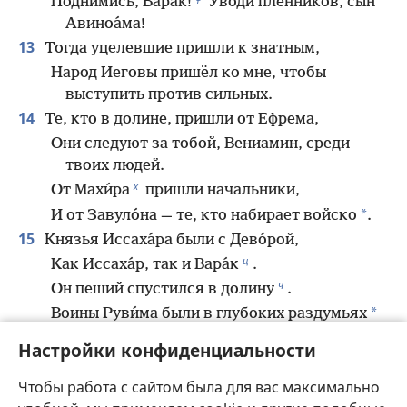
Поднимись, Вара́к!
Уводи пленников, сын
Авиноа́ма!
13
Тогда уцелевшие пришли к знатным,
Народ Иеговы пришёл ко мне, чтобы
выступить против сильных.
14
Те, кто в долине, пришли от Ефрема,
Они следуют за тобой, Вениамин, среди
твоих людей.
х
От Махи́ра
пришли начальники,
*
И от Завуло́на — те, кто набирает войско
.
15
Князья Иссаха́ра были с Дево́рой,
ц
Как Иссаха́р, так и Вара́к
.
ч
Он пеший спустился в долину
.
*
Воины Руви́ма были в глубоких раздумьях
.
Настройки конфиденциальности
16
Почему ты сидел между двумя вьюками
ш
И слушал, как стадам играют на флейте?
Чтобы работа с сайтом была для вас максимально