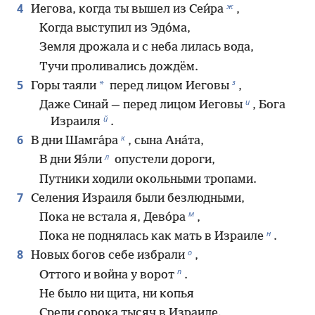
ж
4
Иегова, когда ты вышел из Сеи́ра
,
Когда выступил из Эдо́ма,
Земля дрожала и с неба лилась вода,
Тучи проливались дождём.
з
5
*
Горы таяли
перед лицом Иеговы
,
и
Даже Синай — перед лицом Иеговы
, Бога
й
Израиля
.
к
6
В дни Шамга́ра
, сына Ана́та,
л
В дни Яэ́ли
опустели дороги,
Путники ходили окольными тропами.
7
Селения Израиля были безлюдными,
м
Пока не встала я, Дево́ра
,
н
Пока не поднялась как мать в Израиле
.
о
8
Новых богов себе избрали
,
п
Оттого и война у ворот
.
Не было ни щита, ни копья
Среди сорока тысяч в Израиле.