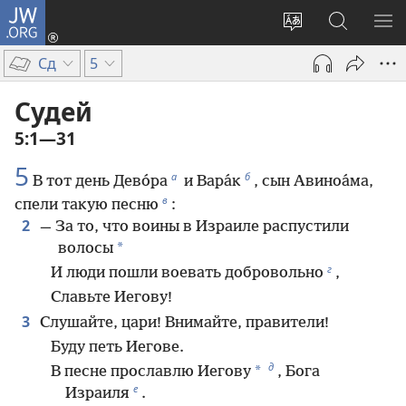
JW.ORG
Войти
(открывается
Изменить
Поиск
ПО
в
язык
по
М
Сд
5
новом
сайта
jw.org
окне)
Судей
5:1—31
5
а
б
В тот день Дево́ра
и Вара́к
, сын Авиноа́ма,
в
спели такую песню
:
2
— За то, что воины в Израиле распустили
*
волосы
г
И люди пошли воевать добровольно
,
Славьте Иегову!
3
Слушайте, цари! Внимайте, правители!
Буду петь Иегове.
д
*
В песне прославлю Иегову
, Бога
е
Израиля
.