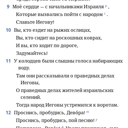
р
9
Моё сердце — с начальниками Израиля
,
с
Которые вызвались пойти с народом
.
Славьте Иегову!
10
Вы, кто ездит на рыжих ослицах,
Вы, кто сидит на роскошных коврах,
И вы, кто ходит по дороге,
Задумайтесь!
11
У колодцев были слышны голоса набирающих
воду.
Там они рассказывали о праведных делах
Иеговы,
О праведных делах жителей израильских
селений.
Тогда народ Иеговы устремился к воротам.
т
12
Проснись, пробудись, Дево́ра!
у
Проснись, пробудись, пой песню!
ф