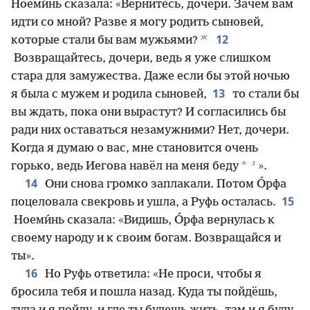
Ноеми́нь сказала: «Вернитесь, дочери. Зачем вам
идти со мной? Разве я могу родить сыновей,
ж
12
которые стали бы вам мужьями?
Возвращайтесь, дочери, ведь я уже слишком
стара для замужества. Даже если бы этой ночью
13
я была с мужем и родила сыновей,
то стали бы
вы ждать, пока они вырастут? И согласились бы
ради них оставаться незамужними? Нет, дочери.
Когда я думаю о вас, мне становится очень
з
*
горько, ведь Иегова навёл на меня беду
».
14
Они снова громко заплакали. Потом О́рфа
15
поцеловала свекровь и ушла, а Руфь осталась.
Ноеми́нь сказала: «Видишь, О́рфа вернулась к
своему народу и к своим богам. Возвращайся и
ты».
16
Но Руфь ответила: «Не проси, чтобы я
бросила тебя и пошла назад. Куда ты пойдёшь,