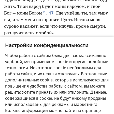
туда и я пойду, и где ты будешь жить, там и я буду
жить. Твой народ будет моим народом, и твой
и
17
Бог — моим Богом
.
Где умрёшь ты, там умру
и я, и там меня похоронят. Пусть Иегова меня
сурово накажет, если что-нибудь, кроме смерти,
разлучит меня с тобой».
18
Ноеми́нь, видя, что Руфь твёрдо решила
Настройки конфиденциальности
19
идти с ней, перестала её отговаривать.
Они
продолжили путь вдвоём и добрались до
Чтобы работа с сайтом была для вас максимально
й
Вифлеема
. Когда они вошли в Вифлеем, весь
удобной, мы применяем cookie и другие подобные
город пришёл в волнение. Женщины спрашивали:
технологии. Некоторые cookie необходимы для
20
«Неужели это Ноеми́нь?»
А она говорила: «Не
работы сайта, и их нельзя отключить. В отношении
*
*
зовите меня Ноеми́нью
. Зовите меня Ма́рой
,
дополнительных cookie, которые используются для
повышения удобства работы с сайтом, вы можете
потому что Всемогущий сделал мою жизнь очень
решить: хотите принять их или отклонить. Данные,
к
21
горькой
.
Когда я уходила, у меня было всё,
содержащиеся в cookie, не будут никому проданы
но Иегова вернул меня с пустыми руками. Зачем
или использованы для рекламы и маркетинга.
звать меня Ноеми́нью, если Иегова отвернулся от
Больше информации можно найти на странице
л
меня и Всемогущий навёл на меня беду?»