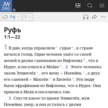
JW.ORG
Войти
(открывается
Изменить
Поиск
ПО
в
язык
по
М
Рф
1
новом
сайта
jw.org
окне)
Руфь
1:1—22
1
а
*
В дни, когда управляли
судьи
, в стране
начался голод. Один человек ушёл со своей
б
женой и двумя сыновьями из Вифлеема
, что в
в
2
Иудее, и поселился в Моа́ве
.
Этого человека
*
*
звали Элимеле́х
, его жену — Ноеми́нь
, а двух
*
*
его сыновей — Махло́н
и Хилео́н
. Эти люди
были эфрафя́нами из Вифлеема, что в Иудее. Они
пришли в Моа́в и поселились там.
3
Спустя какое-то время Элимеле́х, муж
Ноеми́ни, умер, и она осталась с двумя