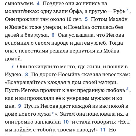
4
сыновьями.
Позднее они женились на
г
моавитя́нках: одну звали О́рфа, а другую — Руфь
.
5
Они прожили там около 10 лет.
Потом Махло́н
и Хилео́н тоже умерли, и Ноеми́нь осталась без
6
детей и без мужа.
Она услышала, что Иегова
вспомнил о своём народе и дал ему хлеб. Тогда
она с невестками решила вернуться из Моа́ва
домой.
7
Они покинули то место, где жили, и пошли в
8
Иудею.
По дороге Ноеми́нь сказала невесткам:
«Возвращайтесь каждая в дом своей матери.
д
Пусть Иегова проявит к вам преданную любовь
,
как и вы проявляли её к умершим мужьям и ко
9
мне.
Пусть Иегова даст каждой из вас покой в
е
доме нового мужа
». Затем она поцеловала их, а
10
они громко заплакали
и стали говорить: «Нет,
11
мы пойдём с тобой к твоему народу!»
Но