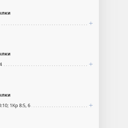
ылки
ылки
4
ылки
:10; 1Кр 8:5, 6