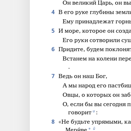
Он великий Царь, он в
4
В его руке глубины земл
Ему принадлежат горн
5
И море, которое он созд
Его руки сотворили су
6
Придите, будем поклонят
Встанем на колени пе
.
7
Ведь он наш Бог,
А мы народ его пастби
Овцы, о которых он за
О, если бы вы сегодня 
и
говорит
:
8
«Не будьте упрямыми, ка
й
*
Мери́ве
,