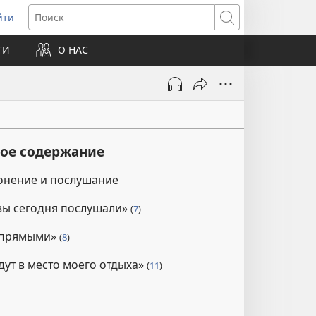
йти
ткрывается
Поиск
ТИ
О НАС
овом
не)
кое содержание
онение и послушание
 вы сегодня послушали»
(
7
)
 упрямыми»
(
8
)
дут в место моего отдыха»
(
11
)