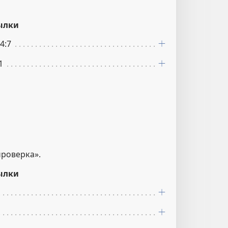
ылки
4:7
1
проверка».
ылки