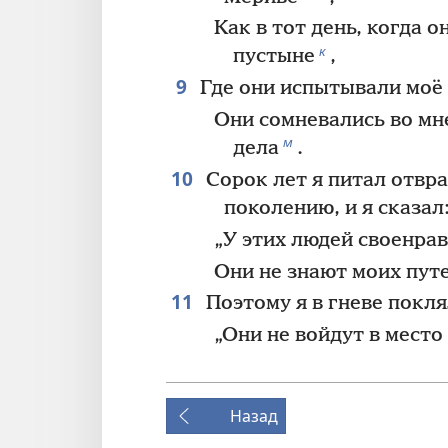
Как в тот день, когда о
к
пустыне
,
9
Где они испытывали моё
Они сомневались во мне
м
дела
.
10
Сорок лет я питал отвр
поколению, и я сказал
„У этих людей своенрав
Они не знают моих путе
11
Поэтому я в гневе покля
„Они не войдут в место
Назад