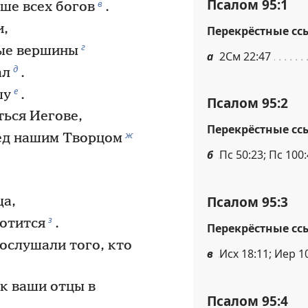
Псалом 95:1
в
ыше всех богов
.
и,
Перекрёстные сс
г
ые вершины
а
2См 22:47
д
ал
.
е
шу
.
Псалом 95:2
ься Иегове,
Перекрёстные сс
ж
ред нашим Творцом
б
Пс 50:23; Пс 100:
Псалом 95:3
ща,
з
ботится
.
Перекрёстные сс
послушали того, кто
в
Исх 18:11; Иер 10
к ваши отцы в
Псалом 95:4