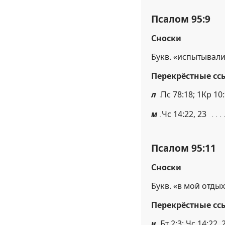
Псалом 95:9
Сноски
Букв. «испытывали
Перекрёстные сс
л
Пс 78:18; 1Кр 10
м
Чс 14:22, 23
Псалом 95:11
Сноски
Букв. «в мой отдых
Перекрёстные сс
н
Бт 2:3; Чс 14:22, 