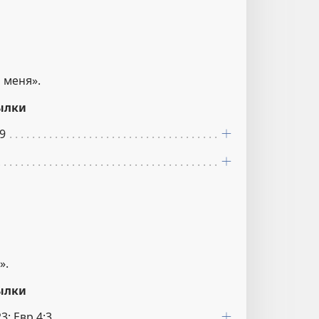
 меня».
ылки
:9
».
ылки
23; Евр 4:3