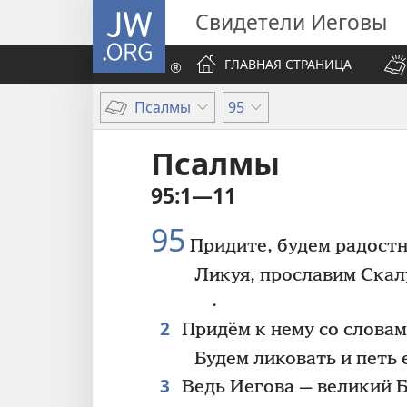
JW.ORG
Свидетели Иеговы
ГЛАВНАЯ СТРАНИЦА
Псалмы
95
Псалмы
95:1—11
95
Придите, будем радостн
Ликуя, прославим Скал
.
2
Придём к нему со словам
Будем ликовать и петь 
3
Ведь Иегова — великий Б