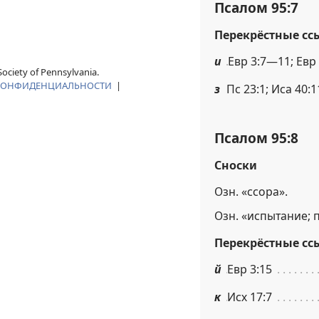
Псалом 95:7
Перекрёстные сс
и
Евр 3:7—11; Евр 
ociety of Pennsylvania.
КОНФИДЕНЦИАЛЬНОСТИ
|
з
Пс 23:1; Иса 40:1
Псалом 95:8
Сноски
Озн. «ссора».
Озн. «испытание; 
Перекрёстные сс
й
Евр 3:15
к
Исх 17:7