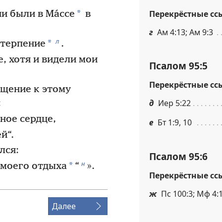
*
Перекрёстные сс
ни были в Ма́ссе
в
г
Ам 4:13; Ам 9:3
л
*
 терпение
.
, хотя и видели мои
Псалом 95:5
Перекрёстные сс
ащение к этому
:
д
Иер 5:22
ное сердце,
е
Бт 1:9, 10
й“.
лся:
Псалом 95:6
н
*
 моего отдыха
“
».
Перекрёстные сс
ж
Пс 100:3; Мф 4:1
Далее