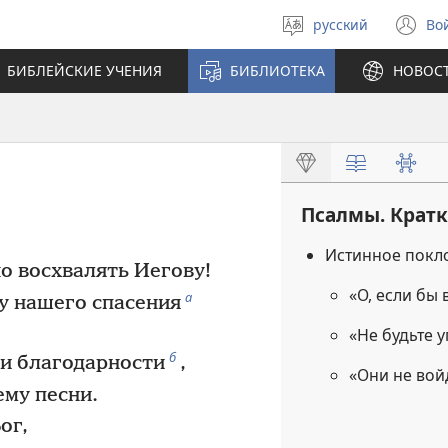
русский
Во
Выберите
(о
язык
в
БИБЛЕЙСКИЕ УЧЕНИЯ
БИБЛИОТЕКА
НОВОС
н
ок
Псалмы. Крат
Истинное покл
о восхвалять Иегову!
«О, если бы
а
у нашего спасения
«Не будьте
б
и благодарности
,
«Они не вой
ему песни.
ог,