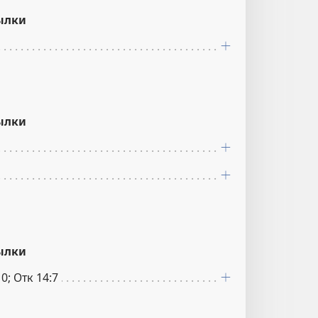
ылки
ылки
ылки
0; Отк 14:7