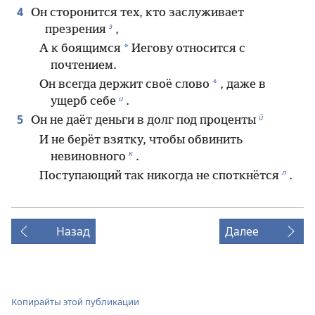
4
Он сторонится тех, кто заслуживает
з
презрения
,
*
А к боящимся
Иегову относится с
почтением.
*
Он всегда держит своё слово
, даже в
и
ущерб себе
.
й
5
Он не даёт деньги в долг под проценты
И не берёт взятку, чтобы обвинить
к
невиновного
.
л
Поступающий так никогда не споткнётся
.
Назад
Далее
Копирайты этой публикации