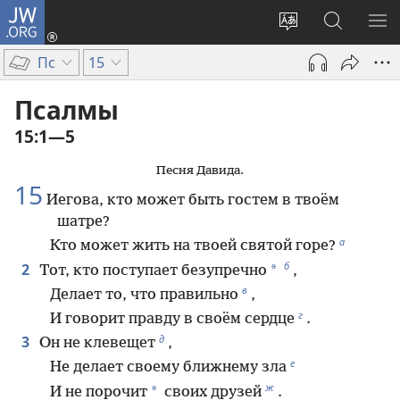
JW.ORG
Войти
(открывается
Изменить
Поиск
ПО
в
язык
по
М
Пс
15
новом
сайта
jw.org
окне)
Псалмы
15:1—5
Песня Давида.
15
Иегова, кто может быть гостем в твоём
шатре?
а
Кто может жить на твоей святой горе?
б
2
*
Тот, кто поступает безупречно
,
в
Делает то, что правильно
,
г
И говорит правду в своём сердце
.
д
3
Он не клевещет
,
е
Не делает своему ближнему зла
ж
*
И не порочит
своих друзей
.