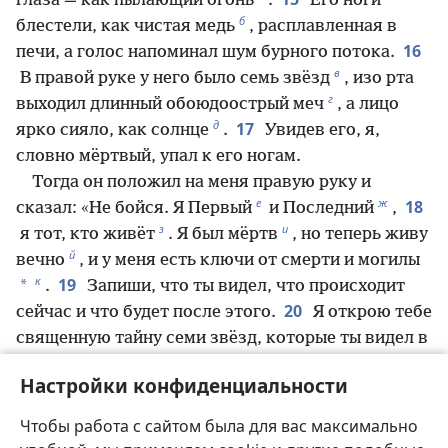
глаза — как пылающий огонь
.
Его ноги
б
блестели, как чистая медь
, расплавленная в
16
печи, а голос напоминал шум бурного потока.
в
В правой руке у него было семь звёзд
, изо рта
г
выходил длинный обоюдоострый меч
, а лицо
д
17
ярко сияло, как солнце
.
Увидев его, я,
словно мёртвый, упал к его ногам.
Тогда он положил на меня правую руку и
е
ж
18
сказал: «Не бойся. Я Первый
и Последний
,
з
и
я тот, кто живёт
. Я был мёртв
, но теперь живу
й
вечно
, и у меня есть ключи от смерти и могилы
к
19
*
.
Запиши, что ты видел, что происходит
20
сейчас и что будет после этого.
Я открою тебе
священную тайну семи звёзд, которые ты видел в
моей правой руке, и семи золотых светильников:
Настройки конфиденциальности
семь звёзд — это ангелы семи собраний, а семь
л
светильников — это семь собраний
.
Чтобы работа с сайтом была для вас максимально