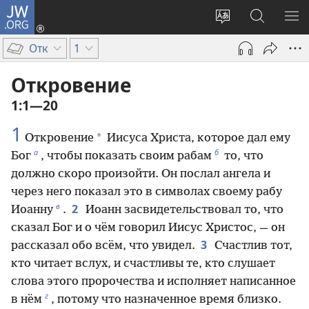
JW.ORG
Войти
(открывается
Изменить
Поиск
ПО
в
язык
по
М
Отк
1
новом
сайта
jw.org
окне)
Откровение
1:1—20
1
*
Откровение
Иисуса Христа, которое дал ему
а
б
Бог
, чтобы показать своим рабам
то, что
должно скоро произойти. Он послал ангела и
через него показал это в символах своему рабу
в
2
Иоанну
.
Иоанн засвидетельствовал то, что
сказал Бог и о чём говорил Иисус Христос, — он
3
рассказал обо всём, что увидел.
Счастлив тот,
кто читает вслух, и счастливы те, кто слушает
слова этого пророчества и исполняет написанное
г
в нём
, потому что назначенное время близко.