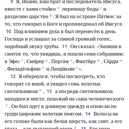
9
Я, Иоанн, ваш брат и последователь Иисуса,
т
у
вместе с вами стойко
переношу беды
и
ф
разделяю царство
. Я был на острове Па́тмос за
то, что говорил о Боге и проповедовал об Иисусе.
10
Под влиянием духа я был перенесён в день
Господа и услышал за спиной громкий голос,
11
подобный звуку трубы.
Он сказал: «Запиши в
свиток то, что увидишь, и пошли семи собраниям:
х
ц
ч
ш
щ
в Эфес
, Сми́рну
, Перга́м
, Фиати́ру
, Са́рды
ы
э
, Филаде́льфию
и Лаоди́кию
».
12
Я обернулся, чтобы посмотреть, кто
говорит со мной, и увидел семь золотых
ю
13
светильников
,
а посреди светильников
находился некто, похожий на сына человеческого
я
. Он был одет в длинную одежду и опоясан по
14
груди широким золотым поясом.
Волосы на
его голове были как белая шерсть, как снег, а его
а
15