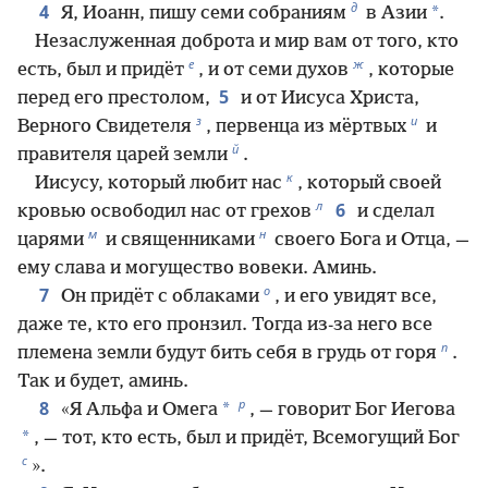
д
4
*
Я, Иоанн, пишу семи собраниям
в Азии
.
Незаслуженная доброта и мир вам от того, кто
е
ж
есть, был и придёт
, и от семи духов
, которые
5
перед его престолом,
и от Иисуса Христа,
з
и
Верного Свидетеля
, первенца из мёртвых
и
й
правителя царей земли
.
к
Иисусу, который любит нас
, который своей
л
6
кровью освободил нас от грехов
и сделал
м
н
царями
и священниками
своего Бога и Отца, —
ему слава и могущество вовеки. Аминь.
о
7
Он придёт с облаками
, и его увидят все,
даже те, кто его пронзил. Тогда из-за него все
п
племена земли будут бить себя в грудь от горя
.
Так и будет, аминь.
р
8
*
«Я Альфа и Омега
, — говорит Бог Иегова
*
, — тот, кто есть, был и придёт, Всемогущий Бог
с
».