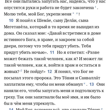
Все они пытались запугать нас, надеясь, что у нас
з
опустятся руки и работа не будет закончена
.
и
*
Молю тебя, мой Бог, укрепи меня
!
10
Я пошёл к Шема́е, сыну Дела́и, сына
Мегетаве́ла, который в то время не выходил из
дома. Он сказал мне: «Давай встретимся в доме
истинного Бога, в храме, и закроем за собой
двери, потому что тебя придут убить. Тебя
11
придут убить ночью».
Но я ответил: «Разве
может бежать такой человек, как я? И может ли
такой человек, как я, войти в храм и остаться в
й
12
живых?
Не пойду!»
Я понял, что Бог не
посылал этого пророка. Это То́вия и Санвалла́т
к
13
заплатили ему, чтобы он меня обманул
.
Они
наняли его, чтобы запугать меня и подтолкнуть к
греху. Так они запятнали бы моё имя, и им было
бы в чём меня упрекнуть.
л
14