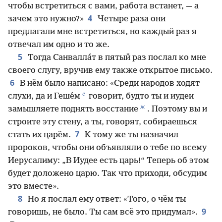
чтобы встретиться с вами, работа встанет, — а
4
зачем это нужно?»
Четыре раза они
предлагали мне встретиться, но каждый раз я
отвечал им одно и то же.
5
Тогда Санвалла́т в пятый раз послал ко мне
своего слугу, вручив ему также открытое письмо.
6
В нём было написано: «Среди народов ходят
е
слухи, да и Геше́м
говорит, будто ты и иудеи
ж
замышляете поднять восстание
. Поэтому вы и
строите эту стену, а ты, говорят, собираешься
7
стать их царём.
К тому же ты назначил
пророков, чтобы они объявляли о тебе по всему
Иерусалиму: „В Иудее есть царь!“ Теперь об этом
будет доложено царю. Так что приходи, обсудим
это вместе».
8
Но я послал ему ответ: «Того, о чём ты
9
говоришь, не было. Ты сам всё это придумал».