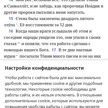
Мой Бог, вспомни всё, что сделали То́вия
и Санвалла́т, и не забудь, как пророчица Ноа́дия и
другие пророки пытались меня запугать.
15
Стена была закончена двадцать пятого
*
элу́ла
. Её восстановили за 52 дня.
16
Когда наши враги услышали об этом и
соседние народы увидели это, они упали в своих
м
глазах
и поняли, что эта работа сделана с
17
помощью нашего Бога.
В те дни знатные
н
иудеи
посылали То́вии много писем и он на них
18
отвечал.
Многие иудеи поклялись ему в
Настройки конфиденциальности
верности, ведь он был зятем Шеха́нии, сына
о
Ара́ха
, а его сын Иехохана́н был женат на
Чтобы работа с сайтом была для вас максимально
п
19
дочери Мешулла́ма
, сына Бере́хии.
Они
удобной, мы применяем cookie и другие подобные
говорили мне о То́вии много хорошего и потом
технологии. Некоторые cookie необходимы для
пересказывали ему мои слова. А То́вия посылал
работы сайта, и их нельзя отключить. В отношении
р
письма, чтобы запугать меня
.
дополнительных cookie, которые используются для
повышения удобства работы с сайтом, вы можете