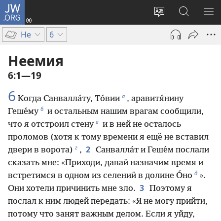
JW.ORG
Войти
(открывается
Изменить
Поиск
ПО
в
язык
по
М
Не
6
новом
сайта
jw.org
окне)
Неемия
6:1—19
6
а
Когда Санвалла́ту, То́вии
, аравитя́нину
б
Геше́му
и остальным нашим врагам сообщили,
в
что я отстроил стену
и в ней не осталось
проломов (хотя к тому времени я ещё не вставил
г
2
двери в ворота)
,
Санвалла́т и Геше́м послали
сказать мне: «Приходи, давай назначим время и
д
встретимся в одном из селений в долине О́но
».
3
Они хотели причинить мне зло.
Поэтому я
послал к ним людей передать: «Я не могу прийти,
потому что занят важным делом. Если я уйду,