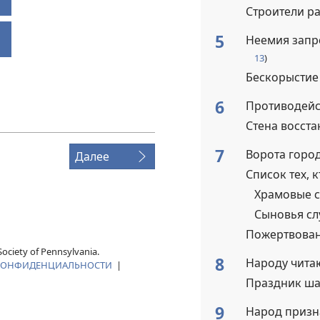
Строители р
5
Неемия запр
13
)
Бескорысти
6
Противодейс
Стена восста
7
Ворота горо
Далее
Список тех, 
Храмовые 
Сыновья сл
Пожертвован
ociety of Pennsylvania.
8
Народу чита
КОНФИДЕНЦИАЛЬНОСТИ
|
Праздник ш
9
Народ призн