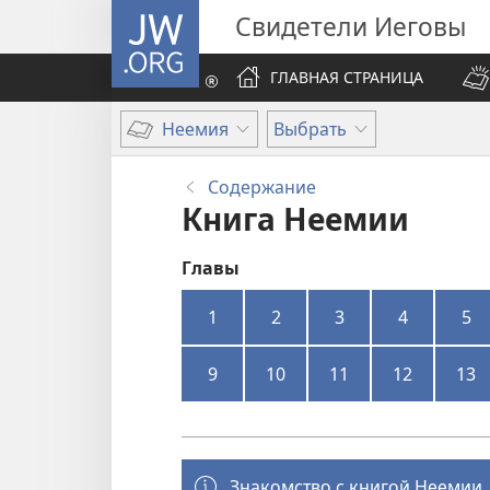
JW.ORG
Свидетели Иеговы
ГЛАВНАЯ СТРАНИЦА
Неемия
Выбрать
Содержание
Книга Неемии
Главы
1
2
3
4
5
9
10
11
12
13
Знакомство с книгой Неемии