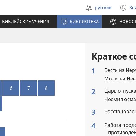
русский
Во
Выберите
(о
язык
в
БИБЛЕЙСКИЕ УЧЕНИЯ
БИБЛИОТЕКА
НОВОС
н
ок
Краткое 
1
Вести из Ие
Молитва Не
6
7
8
2
Царь отпуск
Неемия осма
3
Восстановле
4
Работа прод
противоде