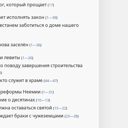
ог, который прощает
(
17
)
ет исполнять закон
(
1—39
)
естанем заботиться о доме нашего
нова заселён
(
1—36
)
и левиты
(
1—26
)
о поводу завершения строительства
3
)
, кто служит в храме
(
44—47
)
 реформы Неемии
(
1—31
)
ие о десятинах
(
10—13
)
лжна оставаться святой
(
15—22
)
ждает браки с чужеземцами
(
23—28
)