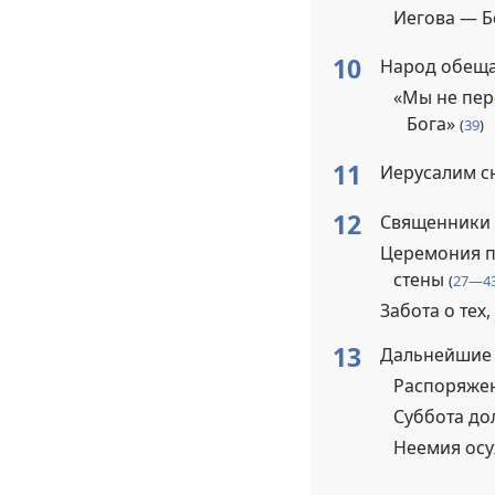
Иегова — Б
10
Народ обеща
«Мы не пер
Бога»
(
39
)
11
Иерусалим с
12
Священники 
Церемония п
стены
(
27—4
Забота о тех
13
Дальнейшие
Распоряжен
Суббота до
Неемия осу