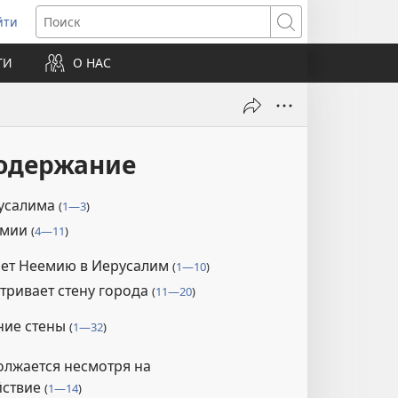
йти
ткрывается
Поиск
ТИ
О НАС
овом
не)
содержание
русалима
(
1—3
)
емии
(
4—11
)
ает Неемию в Иерусалим
(
1—10
)
тривает стену города
(
11—20
)
ние стены
(
1—32
)
олжается несмотря на
йствие
(
1—14
)