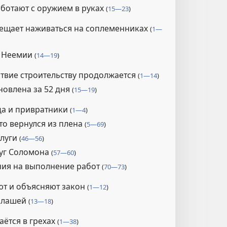
аботают с оружием в руках
(
15—23
)
ещает наживаться на соплеменниках
(
1—
е Неемии
(
14—19
)
твие строительству продолжается
(
1—14
)
новлена за 52 дня
(
15—19
)
да и привратники
(
1—4
)
кто вернулся из плена
(
5—69
)
слуги
(
46—56
)
уг Соломона
(
57—60
)
ия на выполнение работ
(
70—73
)
ют и объясняют закон
(
1—12
)
алашей
(
13—18
)
аётся в грехах
(
1—38
)