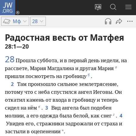
JW.ORG
Войти
(открывается
Изменить
Поиск
ПО
в
язык
по
М
Мф
28
новом
сайта
jw.org
окне)
Радостная весть от Матфея
28:1—20
28
Прошла суббота, и в первый день недели, на
а
рассвете, Мария Магдалина и другая Мария
б
пришли посмотреть на гробницу
.
2
Там произошло сильное землетрясение,
потому что с неба спустился ангел Иеговы. Он
откатил камень от входа в гробницу и теперь
в
3
сидел на нём
.
Вид ангела был подобен
г
4
молнии, а его одежда была белой, как снег
.
Увидев его, стражники задрожали от страха и
*
застыли в оцепенении
.