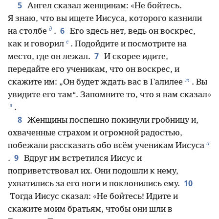
5
Ангел сказал женщинам: «Не бойтесь.
Я знаю, что вы ищете Иисуса, которого казнили
д
6
на столбе
.
Его здесь нет, ведь он воскрес,
е
как и говорил
. Подойдите и посмотрите на
7
место, где он лежал.
И скорее идите,
передайте его ученикам, что он воскрес, и
ж
скажите им: „Он будет ждать вас в Галилее
. Вы
увидите его там“. Запомните то, что я вам сказал»
з
.
8
Женщины поспешно покинули гробницу и,
охваченные страхом и огромной радостью,
и
побежали рассказать обо всём ученикам Иисуса
9
.
Вдруг им встретился Иисус и
поприветствовал их. Они подошли к нему,
10
ухватились за его ноги и поклонились ему.
Тогда Иисус сказал: «Не бойтесь! Идите и
скажите моим братьям, чтобы они шли в