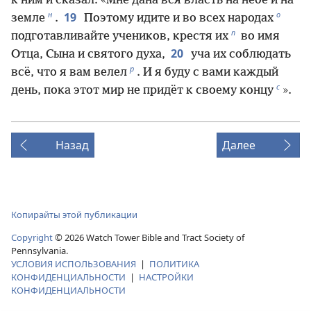
к ним и сказал: «Мне дана вся власть на небе и на
н
о
19
земле
.
Поэтому идите и во всех народах
п
подготавливайте учеников, крестя их
во имя
20
Отца, Сына и святого духа,
уча их соблюдать
р
всё, что я вам велел
. И я буду с вами каждый
с
день, пока этот мир не придёт к своему концу
».
Назад
Далее
Копирайты этой публикации
Copyright
©
2026
Watch Tower Bible and Tract Society of
Pennsylvania.
УСЛОВИЯ ИСПОЛЬЗОВАНИЯ
|
ПОЛИТИКА
КОНФИДЕНЦИАЛЬНОСТИ
|
НАСТРОЙКИ
КОНФИДЕНЦИАЛЬНОСТИ