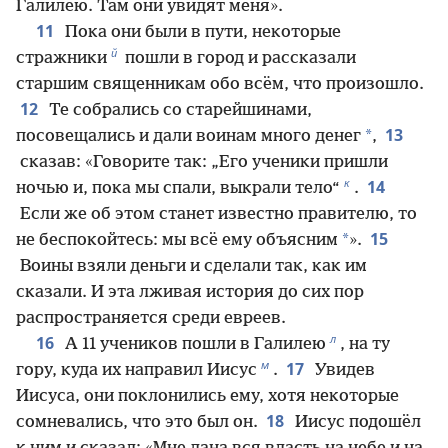
Галилею. Там они увидят меня».
11
Пока они были в пути, некоторые
й
стражники
пошли в город и рассказали
старшим священникам обо всём, что произошло.
12
Те собрались со старейшинами,
13
*
посовещались и дали воинам много денег
,
сказав: «Говорите так: „Его ученики пришли
к
14
ночью и, пока мы спали, выкрали тело“
.
Если же об этом станет известно правителю, то
15
*
не беспокойтесь: мы всё ему объясним
».
Воины взяли деньги и сделали так, как им
сказали. И эта лживая история до сих пор
распространяется среди евреев.
л
16
А 11 учеников пошли в Галилею
, на ту
м
17
гору, куда их направил Иисус
.
Увидев
Иисуса, они поклонились ему, хотя некоторые
18
сомневались, что это был он.
Иисус подошёл