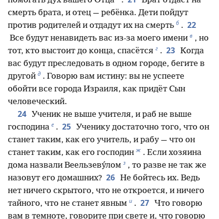
помогать дух вашего Отца
.
Брат отдаст на
смерть брата, и отец — ребёнка. Дети пойдут
б
22
против родителей и отдадут их на смерть
.
в
Все будут ненавидеть вас из-за моего имени
, но
г
23
тот, кто выстоит до конца, спасётся
.
Когда
вас будут преследовать в одном городе, бегите в
д
другой
. Говорю вам истину: вы не успеете
обойти все города Израиля, как придёт Сын
человеческий.
24
Ученик не выше учителя, и раб не выше
е
25
господина
.
Ученику достаточно того, что он
станет таким, как его учитель, и рабу — что он
ж
станет таким, как его господин
. Если хозяина
з
дома назвали Веельзеву́лом
, то разве не так же
26
назовут его домашних?
Не бойтесь их. Ведь
нет ничего скрытого, что не откроется, и ничего
и
27
тайного, что не станет явным
.
Что говорю
вам в темноте, говорите при свете и, что говорю