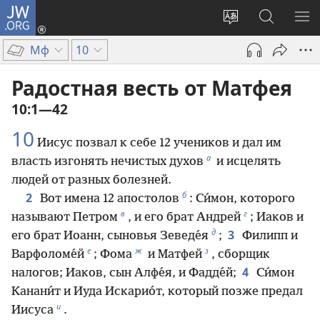
JW.ORG
Войти
(открывается
Изменить
Поиск
ПО
в
язык
по
М
Мф
10
новом
сайта
jw.org
окне)
Радостная весть от Матфея
10:1—42
10
Иисус позвал к себе 12 учеников и дал им
а
власть изгонять нечистых духов
и исцелять
людей от разных болезней.
б
2
Вот имена 12 апостолов
: Си́мон, которого
в
г
называют Петром
, и его брат Андрей
; Иаков и
д
3
его брат Иоанн, сыновья Зеведе́я
;
Филипп и
е
ж
з
Варфоломе́й
; Фома
и Матфей
, сборщик
4
налогов; Иаков, сын Алфе́я, и Фадде́й;
Си́мон
Канани́т и Иуда Искарио́т, который позже предал
и
Иисуса
.