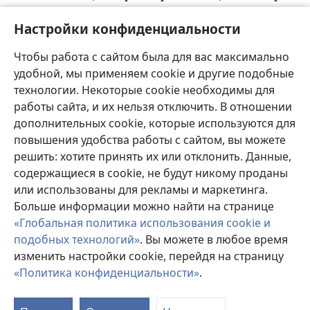
й
28
*
шёпотом
, проповедуйте с крыш
.
И не
Настройки конфиденциальности
бойтесь тех, кто убивает тело, но не может убить
к
душу
, а бойтесь того, кто может погубить в
Чтобы работа с сайтом была для вас максимально
л
29
гее́нне и душу, и тело
.
Всего за одну монетку
удобной, мы применяем cookie и другие подобные
продают двух воробьёв. И всё же ни один из них
технологии. Некоторые cookie необходимы для
м
не упадёт на землю без ведома вашего Отца
.
работы сайта, и их нельзя отключить. В отношении
30
А у вас даже все волосы на голове сосчитаны
дополнительных cookie, которые используются для
н
31
повышения удобства работы с сайтом, вы можете
.
Итак, не бойтесь, вы ценнее множества
решить: хотите принять их или отклонить. Данные,
о
воробьёв
.
содержащиеся в cookie, не будут никому проданы
п
32
Кто открыто призна́ет меня перед людьми
или использованы для рекламы и маркетинга.
р
, того призна́ю и я перед моим небесным Отцом
.
Больше информации можно найти на странице
33
А кто отречётся от меня перед людьми, от
«Глобальная политика использования cookie и
с
того отрекусь и я перед моим небесным Отцом
.
подобных технологий»
. Вы можете в любое время
34
Не думайте, что я пришёл принести на землю
изменить настройки cookie, перейдя на страницу
т
35
мир. Я пришёл принести не мир, а меч
.
Ведь
«Политика конфиденциальности»
.
П
я пришёл, чтобы разделить сына с отцом, дочь с
с
у
36
матерью и невестку со свекровью
.
Врагами