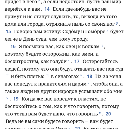
у
придёт в него
, а если недостоин, пусть ваш мир
14
вернётся к вам.
Если где-нибудь вас не
примут и не станут слушать, то, выходя из того
ф
дома или города, отряхните пыль со своих ног
.
х
15
Говорю вам истину: Содо́му и Гомо́рре
будет
легче в День суда, чем тому городу.
ц
16
Я посылаю вас, как овец к волкам
,
поэтому будьте осторожны, как змеи, и
ч
17
бесхитростны, как голуби
.
Остерегайтесь
людей, потому что они будут отдавать вас под суд
ш
щ
ы
18
и бить плетью
в синагогах
.
Из-за меня
э
вас поведут к правителям и царям
, чтобы они, а
также люди из других народов услышали обо мне
ю
19
.
Когда же вас поведут к властям, не
беспокойтесь о том, как и что говорить, потому
я
20
что тогда вам будет дано, что говорить
.
Ведь не вы сами будете говорить — вам будет
а
21