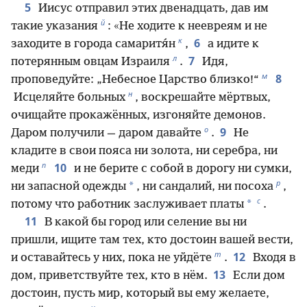
5
Иисус отправил этих двенадцать, дав им
й
такие указания
: «Не ходите к неевреям и не
к
6
заходите в города самаритя́н
,
а идите к
л
7
потерянным овцам Израиля
.
Идя,
м
8
проповедуйте: „Небесное Царство близко!“
н
Исцеляйте больных
, воскрешайте мёртвых,
очищайте прокажённых, изгоняйте демонов.
о
9
Даром получили — даром давайте
.
Не
кладите в свои пояса ни золота, ни серебра, ни
п
10
меди
и не берите с собой в дорогу ни сумки,
р
*
ни запасной одежды
, ни сандалий, ни посоха
,
с
*
потому что работник заслуживает платы
.
11
В какой бы город или селение вы ни
пришли, ищите там тех, кто достоин вашей вести,
т
12
и оставайтесь у них, пока не уйдёте
.
Входя в
13
дом, приветствуйте тех, кто в нём.
Если дом
достоин, пусть мир, который вы ему желаете,