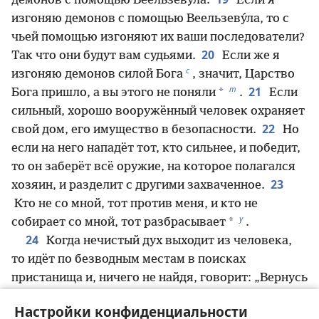
демонов с помощью Веельзеву́ла.
Если я
изгоняю демонов с помощью Веельзеву́ла, то с
чьей помощью изгоняют их ваши последователи?
20
Так что они будут вам судьями.
Если же я
с
изгоняю демонов силой Бога
, значит, Царство
т
21
*
Бога пришло, а вы этого не поняли
.
Если
сильный, хорошо вооружённый человек охраняет
22
свой дом, его имущество в безопасности.
Но
если на него нападёт тот, кто сильнее, и победит,
то он заберёт всё оружие, на которое полагался
23
хозяин, и разделит с другими захваченное.
Кто не со мной, тот против меня, и кто не
у
*
собирает со мной, тот разбрасывает
.
24
Когда нечистый дух выходит из человека,
то идёт по безводным местам в поисках
пристанища и, ничего не найдя, говорит: „Вернусь
ф
25
в дом, из которого я вышел“
.
Он приходит и
Настройки конфиденциальности
26
видит, что дом выметен и украшен.
Тогда он