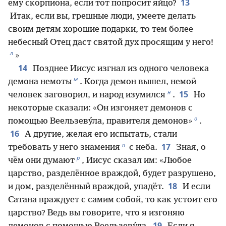
13
ему скорпиона, если тот попросит яйцо?
Итак, если вы, грешные люди, умеете делать
своим детям хорошие подарки, то тем более
небесный Отец даст святой дух просящим у него!
л
»
14
Позднее Иисус изгнал из одного человека
м
демона немоты
. Когда демон вышел, немой
н
15
человек заговорил, и народ изумился
.
Но
некоторые сказали: «Он изгоняет демонов с
о
помощью Веельзеву́ла, правителя демонов»
.
16
А другие, желая его испытать, стали
п
17
требовать у него знамения
с неба.
Зная, о
р
чём они думают
, Иисус сказал им: «Любое
царство, разделённое враждой, будет разрушено,
18
и дом, разделённый враждой, упадёт.
И если
Сатана враждует с самим собой, то как устоит его
царство? Ведь вы говорите, что я изгоняю
19