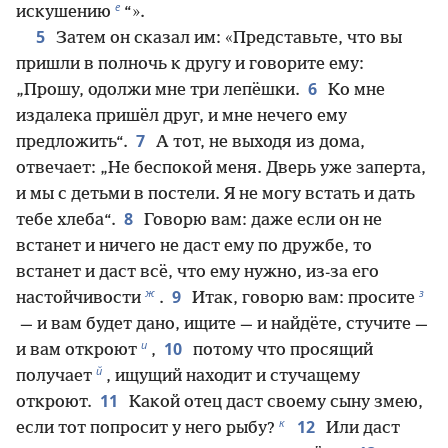
е
искушению
“».
5
Затем он сказал им: «Представьте, что вы
пришли в полночь к другу и говорите ему:
6
„Прошу, одолжи мне три лепёшки.
Ко мне
издалека пришёл друг, и мне нечего ему
7
предложить“.
А тот, не выходя из дома,
отвечает: „Не беспокой меня. Дверь уже заперта,
и мы с детьми в постели. Я не могу встать и дать
8
тебе хлеба“.
Говорю вам: даже если он не
встанет и ничего не даст ему по дружбе, то
встанет и даст всё, что ему нужно, из-за его
ж
з
9
настойчивости
.
Итак, говорю вам: просите
— и вам будет дано, ищите — и найдёте, стучите —
и
10
и вам откроют
,
потому что просящий
й
получает
, ищущий находит и стучащему
11
откроют.
Какой отец даст своему сыну змею,
к
12
если тот попросит у него рыбу?
Или даст