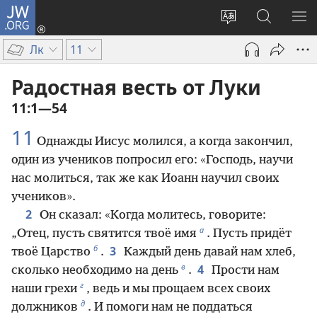
JW.ORG
Войти
(открывается
Изменить
Поиск
ПО
в
язык
по
М
Лк
11
новом
сайта
jw.org
окне)
Радостная весть от Луки
11:1—54
11
Однажды Иисус молился, а когда закончил,
один из учеников попросил его: «Господь, научи
нас молиться, так же как Иоанн научил своих
учеников».
2
Он сказал: «Когда молитесь, говорите:
а
„Отец, пусть святится твоё имя
. Пусть придёт
б
3
твоё Царство
.
Каждый день давай нам хлеб,
в
4
сколько необходимо на день
.
Прости нам
г
наши грехи
, ведь и мы прощаем всех своих
д
должников
. И помоги нам не поддаться