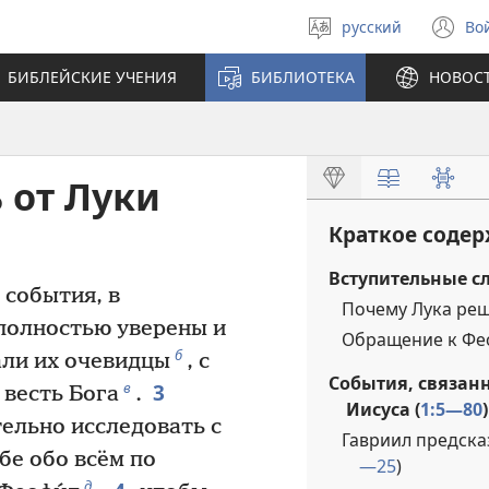
русский
Во
Выберите
(о
язык
в
БИБЛЕЙСКИЕ УЧЕНИЯ
БИБЛИОТЕКА
НОВОС
н
ок
 от Луки
Краткое содер
Вступительные сл
 события, в
Почему Лука реш
полностью уверены и
Обращение к Фе
б
али их очевидцы
, с
События, связан
3
в
 весть Бога
.
Иисуса (
1:5—80
)
ельно исследовать с
Гавриил предска
бе обо всём по
—25
)
д