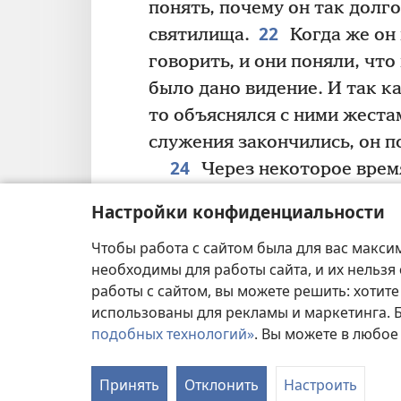
понять, почему он так долго
22
святилища.
Когда же он 
говорить, и они поняли, что
было дано видение. И так ка
то объяснялся с ними жеста
служения закончились, он п
24
Через некоторое врем
забеременела и пять месяце
Настройки конфиденциальности
25
дома. Она говорила:
«Во
Чтобы работа с сайтом была для вас макси
меня Иегова: он вспомнил об
необходимы для работы сайта, и их нельзя
ш
меня позор»
.
работы с сайтом, вы можете решить: хотите
26
Когда Елизавета была
использованы для рекламы и маркетинга.
беременности, Бог послал а
подобных технологий»
. Вы можете в любое
галилейский город Назарет
обручённой с мужчиной по и
Принять
Отклонить
Настроить