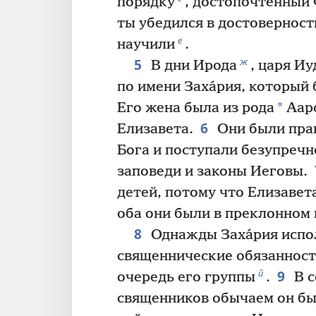
порядку
, достопочтенный 
ты убедился в достоверност
е
научили
.
5
ж
В дни Ирода
, царя И
по имени Заха́рия, который 
*
Его жена была из рода
Ааро
6
Елизавета.
Они были прав
Бога и поступали безупречн
заповеди и законы Иеговы.
детей, потому что Елизавет
оба они были в преклонном 
8
Однажды Заха́рия испо
священнические обязанност
9
й
очередь его группы
.
В с
священников обычаем он бы