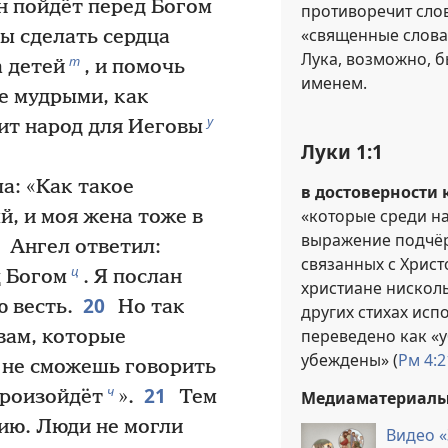
 пойдёт перед Богом
противоречит сло
«священные слова
бы сделать сердца
Лука, возможно, 
т
а детей
, и помочь
именем.
е мудрыми, как
у
ит народ для Иеговы
Луки 1:1
а: «Как такое
в достоверности
«которые среди на
й, и моя жена тоже в
выражение подчёр
Ангел ответил:
связанных с Христ
ц
д Богом
. Я послан
христиане нисколь
20
 весть.
Но так
других стихах исп
переведено как «у
вам, которые
убеждены» (
Рм 4:2
ы не сможешь говорить
21
ч
 произойдёт
».
Тем
Медиаматериал
ию. Люди не могли
Видео «