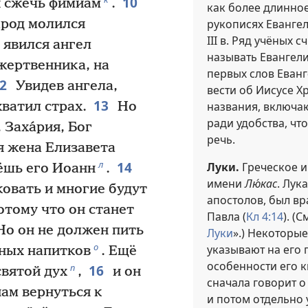
10
и сжечь фимиам
.
как более длинное
рукописях Еванге
арод молился
III в. Ряд учёных с
 явился ангел
называть Евангели
 жертвенника, на
первых слов Еван
12
Увидев ангела,
вести об Иисусе Х
13
названия, включа
хватил страх.
Но
ради удобства, чт
 Заха́рия, Бог
речь.
я жена Елизавета
14
л
Луки.
Греческое 
вёшь его Иоанн
.
имени
Лю́кас
. Лук
овать и многие будут
апостолов, был в
тому что он станет
Павла (
Кл 4:14
). (С
 Но он не должен пить
Луки
».) Некоторые
о
указывают на его 
ьных напитков
. Ещё
особенности его кн
16
п
святой дух
,
и он
сначала говорит о
ам вернуться к
и потом отдельно 