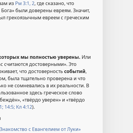
вам из
Рм 3:1, 2
, где сказано, что
 Бога» были доверены евреям. Значит,
был грекоязычным евреем с греческим
 которых мы полностью уверены.
Или
с считаются достоверными». Это
кивает, что достоверность
событий
,
ом, была тщательно проверена и что
ко не сомневались в их реальности. В
ользованное здесь греческое слово
беждён», «твёрдо уверен» и «твёрдо
1;
14:5;
Кл 4:12
).
ы
Знакомство с Евангелием от Луки»