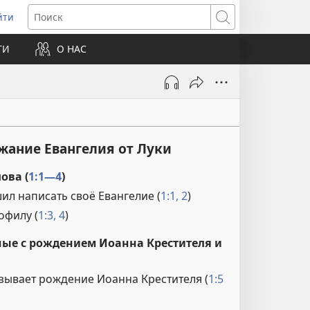
йти
ткрывается
Поиск
ТИ
О НАС
овом
не)
жание Евангелия от Луки
ова (
1:1—4
)
ил написать своё Евангелие (
1:1, 2
)
офилу (
1:3, 4
)
ные с рождением Иоанна Крестителя и
зывает рождение Иоанна Крестителя (
1:5