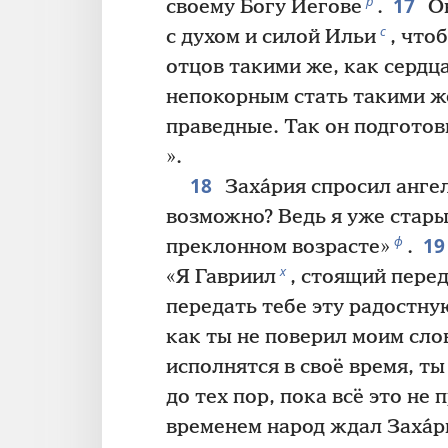
17
р
своему Богу Иегове
.
Он
с
с духом и силой Ильи
, что
отцов такими же, как сердц
непокорным стать такими ж
праведные. Так он подготов
».
18
Заха́рия спросил ангел
возможно? Ведь я уже стары
19
ф
преклонном возрасте»
.
х
«Я Гавриил
, стоящий пере
передать тебе эту радостную
как ты не поверил моим сло
исполнятся в своё время, т
до тех пор, пока всё это не
временем народ ждал Заха́р