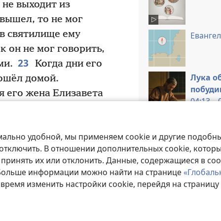
 не выходит из
вышел, то не мог
 в святилище ему
Евангел
к он не мог говорить,
23
ми.
Когда дни его
Лука о
ошёл домой.
побуди
я его жена Елизавета
04:13—0
в не выходила из
Перекрёстные сс
т что сделал для
мально удобной, мы применяем cookie и другие подобны
о мне, чтобы снять с
а
Ин 20:30, 31
 отключить. В отношении дополнительных cookie, котор
 принять их или отклонить. Данные, содержащиеся в coo
 на шестом месяце
Луки 1:2
 Больше информации можно найти на странице
«Глобаль
щ
нгела Гавриила
в
 время изменить настройки cookie, перейдя на страницу
возвещавшие вес
27
ы
к девственнице
,
переводах
Гречес
мени Иосиф, из рода
Приложении В они