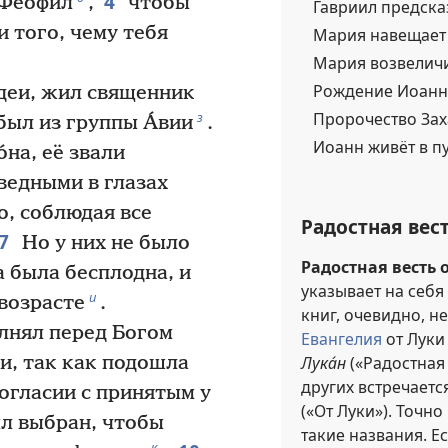
4
Феофи́л
,
чтобы
Гавриил предска
и того, чему тебя
Мария навещает 
Мария возвеличи
Рождение Иоанна
удеи, жил священник
Пророчество Зах
з
был из группы А́вии
.
Иоанн живёт в пу
́на, её звали
едными в глазах
о, соблюдая все
Радостная вес
7
Но у них не было
Радостная весть 
а была бесплодна, и
указывает на себя
и
возрасте
.
книг, очевидно, н
лнял перед Богом
Евангелия
от Луки
Лука́н
(«Радостная 
и, так как подошла
других встречает
огласии с принятым у
(«От Луки»). Точно
л выбран, чтобы
такие названия. Ес
к