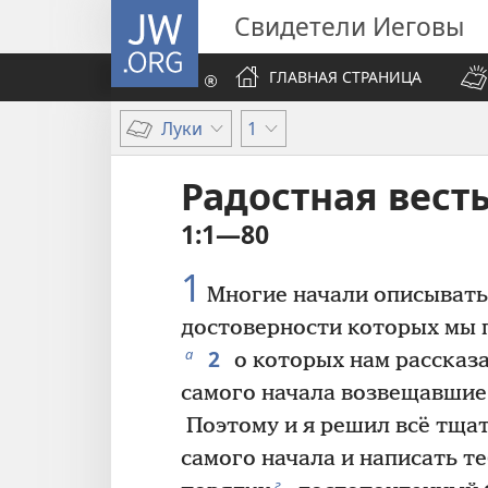
JW.ORG
Свидетели Иеговы
ГЛАВНАЯ СТРАНИЦА
Луки
1
Радостная весть
1:1—80
1
Многие начали описывать
достоверности которых мы 
2
а
о которых нам рассказ
самого начала возвещавшие
Поэтому и я решил всё тщат
самого начала и написать те
г