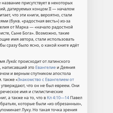
 название присутствует в некоторых
лий, датируемых концом II — началом
читает, что эти книги, вероятно, стали
ями (букв. «радостная весть») из-за
гелия от Марка — «начало радостной
ристе, Сыне Бога». Возможно, такие
ющие имя автора, стали использовать
обы сразу было ясно, о какой книге идёт
имя
Лука́с
происходит от латинского
а, написавший это
Евангелие
и Деяния
рачом и верным спутником апостола
м. также «
Знакомство с Евангелием от
 утверждают, что он не был евреем. Они
греческое имя и стилистические
иг, а также на то, что в
Кл 4:10—14
Павел
 братьях, которые были «из обрезанных»,
упоминает Луку. Но такая точка зрения