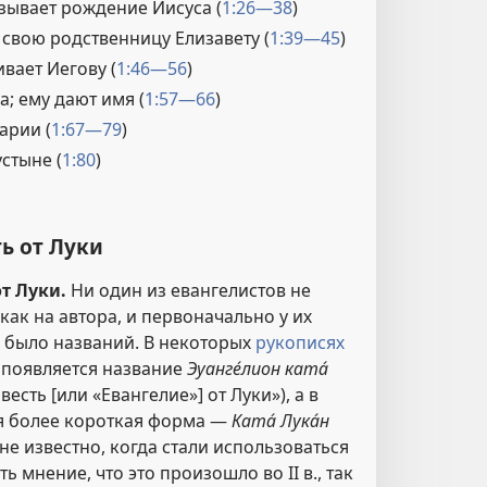
зывает рождение Иисуса (
1:26—38
)
свою родственницу Елизавету (
1:39—45
)
вает Иегову (
1:46—56
)
; ему дают имя (
1:57—66
)
арии (
1:67—79
)
стыне (
1:80
)
ть от Луки
от Луки.
Ни один из евангелистов не
 как на автора, и первоначально у их
е было названий. В некоторых
рукописях
 появляется название
Эуанге́лион ката́
весть [или «Евангелие»] от Луки»), а в
ся более короткая форма —
Ката́ Лука́н
 не известно, когда стали использоваться
ть мнение, что это произошло во II в., так