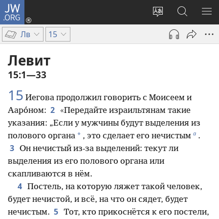
JW.ORG
Войти
(открывается
Изменить
Поиск
ПО
в
язык
по
М
Лв
15
новом
сайта
jw.org
окне)
Левит
15:1—33
15
Иегова продолжил говорить с Моисеем и
2
Ааро́ном:
«Передайте израильтянам такие
указания: „Если у мужчины будут выделения из
а
*
полового органа
, это сделает его нечистым
.
3
Он нечистый из-за выделений: текут ли
выделения из его полового органа или
скапливаются в нём.
4
Постель, на которую ляжет такой человек,
будет нечистой, и всё, на что он сядет, будет
5
нечистым.
Тот, кто прикоснётся к его постели,