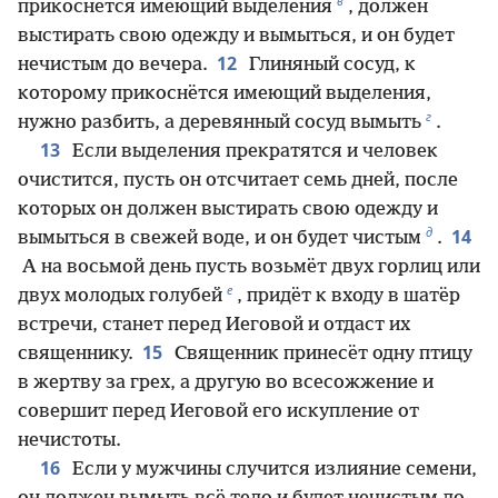
в
прикоснётся имеющий выделения
, должен
выстирать свою одежду и вымыться, и он будет
12
нечистым до вечера.
Глиняный сосуд, к
которому прикоснётся имеющий выделения,
г
нужно разбить, а деревянный сосуд вымыть
.
13
Если выделения прекратятся и человек
очистится, пусть он отсчитает семь дней, после
которых он должен выстирать свою одежду и
д
14
вымыться в свежей воде, и он будет чистым
.
А на восьмой день пусть возьмёт двух горлиц или
е
двух молодых голубей
, придёт к входу в шатёр
встречи, станет перед Иеговой и отдаст их
15
священнику.
Священник принесёт одну птицу
в жертву за грех, а другую во всесожжение и
совершит перед Иеговой его искупление от
нечистоты.
16
Если у мужчины случится излияние семени,