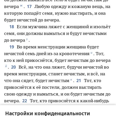
он должен вымыть всё тело и будет нечистым до
ж
17
вечера
.
Любую одежду и кожаную вещь, на
которую попадёт семя, нужно выстирать, и она
будет нечистой до вечера.
18
Если мужчина ляжет с женщиной и изольёт
семя, они должны вымыться и будут нечистыми
з
до вечера
.
19
Во время менструации женщина будет
и
нечистой семь дней из-за кровотечения
. Тот,
кто к ней прикоснётся, будет нечистым до вечера
й
20
.
Всё, на что она ляжет, будучи нечистой во
время менструации, станет нечистым, и всё, на
к
21
что она сядет, будет нечистым
.
Тот, кто
прикоснётся к её постели, должен выстирать
свою одежду и вымыться, и он будет нечистым до
22
вечера.
Тот, кто прикоснётся к какой-нибудь
вещи, на которой она сидела, должен выстирать
Настройки конфиденциальности
свою одежду и вымыться, и он будет нечистым до