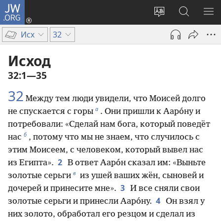
JW.ORG
Войти
(открывается
Изменить
Поиск
ПО
в
язык
по
М
Исх
32
новом
сайта
jw.org
окне)
Исход
32:1—35
32
Между тем люди увидели, что Моисей долго
а
не спускается с горы
. Они пришли к Ааро́ну и
потребовали: «Сделай нам бога, который поведёт
б
нас
, потому что мы не знаем, что случилось с
этим Моисеем, с человеком, который вывел нас
2
из Египта».
В ответ Ааро́н сказал им: «Выньте
в
золотые серьги
из ушей ваших жён, сыновей и
3
дочерей и принесите мне».
И все сняли свои
4
золотые серьги и принесли Ааро́ну.
Он взял у
них золото, обработал его резцом и сделал из