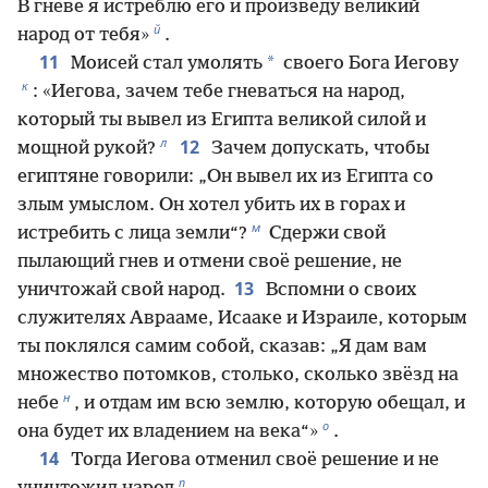
В гневе я истреблю его и произведу великий
й
народ от тебя»
.
11
*
Моисей стал умолять
своего Бога Иегову
к
: «Иегова, зачем тебе гневаться на народ,
который ты вывел из Египта великой силой и
л
12
мощной рукой?
Зачем допускать, чтобы
египтяне говорили: „Он вывел их из Египта со
злым умыслом. Он хотел убить их в горах и
м
истребить с лица земли“?
Сдержи свой
пылающий гнев и отмени своё решение, не
13
уничтожай свой народ.
Вспомни о своих
служителях Аврааме, Исааке и Израиле, которым
ты поклялся самим собой, сказав: „Я дам вам
множество потомков, столько, сколько звёзд на
н
небе
, и отдам им всю землю, которую обещал, и
о
она будет их владением на века“»
.
14
Тогда Иегова отменил своё решение и не
п