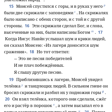
уничтожил народ
.
р
15
Моисей спустился с горы, и в руках у него
с
были две скрижали с заповедями
. На скрижалях
было написано с обеих сторон, и с той и с другой
16
стороны.
Эти скрижали сделал Бог, и слова,
т
17
высеченные на них, были написаны Богом
.
Когда Иисус Нави́н услышал шум и крики людей,
он сказал Моисею: «Из лагеря доносится шум
18
сражения».
Но тот ответил:
— Это не песня победителей
И не плач побеждённых.
Я слышу другую песню.
19
Приблизившись к лагерю, Моисей увидел
у
телёнка
и танцующих людей. В сильном гневе он
ф
бросил скрижали и разбил их у подножия горы
.
20
Он взял телёнка, которого они сделали, сжёг
х
его и растёр в порошок
, а затем высыпал его в
ц
21