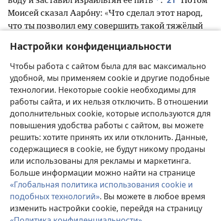
воду и заставил израильтян её пить
.
Потом
Моисей сказал Ааро́ну: «Что сделал этот народ,
что ты позволил ему совершить такой тяжёлый
22
грех?»
Ааро́н ответил: «Не сердись, мой
Настройки конфиденциальности
господин. Ты сам знаешь, что эти люди склонны
ч
23
делать зло
.
Они сказали мне: „Сделай нам
Чтобы работа с сайтом была для вас максимально
удобной, мы применяем cookie и другие подобные
бога, который поведёт нас, потому что мы не
технологии. Некоторые cookie необходимы для
знаем, что случилось с этим Моисеем, с
работы сайта, и их нельзя отключить. В отношении
ш
24
человеком, который вывел нас из Египта“
.
дополнительных cookie, которые используются для
Тогда я сказал им: „Пусть те, у кого есть золото,
повышения удобства работы с сайтом, вы можете
снимут его и отдадут мне“. Я бросил его в огонь, и
решить: хотите принять их или отклонить. Данные,
получился этот телёнок».
содержащиеся в cookie, не будут никому проданы
25
Моисей увидел, что люди стали
или использованы для рекламы и маркетинга.
необузданными, потому что Ааро́н допустил,
Больше информации можно найти на странице
чтобы они стали такими и опозорились перед
«Глобальная политика использования cookie и
26
врагами.
Тогда Моисей стал у входа в лагерь и
подобных технологий»
. Вы можете в любое время
щ
сказал: «Кто на стороне Иеговы? Ко мне!»
изменить настройки cookie, перейдя на страницу
27
И вокруг него собрались все левиты.
Он
«Политика конфиденциальности»
.