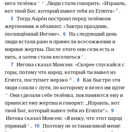
г
*
него телёнка
. Люди стали говорить: «Израиль,
д
вот твой Бог, который вывел тебя из Египта»
.
5
Тогда Ааро́н построил перед телёнком
жертвенник и объявил: «Завтра праздник,
6
посвящённый Иегове».
На следующий день
люди встали рано и принесли всесожжения и
мирные жертвы. После этого они сели есть и
е
пить, а затем стали веселиться
.
7
Иегова сказал Моисею: «Скорее спускайся с
горы, потому что народ, который ты вывел из
ж
8
Египта, поступает мерзко
.
Как быстро эти
люди сошли с пути, по которому я велел им идти!
з
Они сделали себе телёнка, поклоняются ему и
приносят ему жертвы и говорят: „Израиль, вот
9
твой Бог, который вывел тебя из Египта“».
Иегова сказал Моисею: «Я вижу, что этот народ
и
10
упрямый
.
Поэтому не останавливай меня!