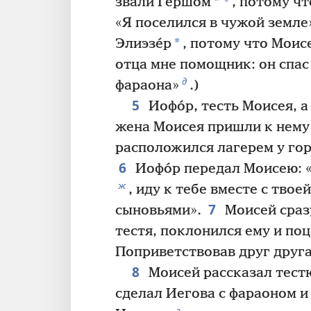
*
звали Гершо́м
, потому чт
«Я поселился в чужой земле
*
Элиэзе́р
, потому что Моис
отца мне помощник: он спас
д
фараона»
.)
5
Иофо́р, тесть Моисея, а
жена Моисея пришли к нему 
расположился лагерем у го
6
Иофо́р передал Моисею: «
ж
, иду к тебе вместе с твое
7
сыновьями».
Моисей сраз
тестя, поклонился ему и поц
Поприветствовав друг друга
8
Моисей рассказал тестю
сделал Иегова с фараоном и
з