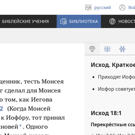
русский
Во
Выберите
(о
язык
в
БИБЛЕЙСКИЕ УЧЕНИЯ
БИБЛИОТЕКА
НОВОС
н
ок
Исход. Кратко
Приходят Иофо
щенник, тесть Моисея
Иофор советует
ог сделал для Моисея
 о том, как Иегова
2
(Когда Моисей
Исход 18:1
к Иофо́ру, тот принял
Перекрёстные сс
в
ыновей
. Одного