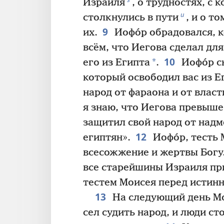
Израиля
, о трудностях, с
и
столкнулись в пути
, и о т
9
их.
Иофо́р обрадовался, 
всём, что Иегова сделал дл
10
*
его из Египта
.
Иофо́р с
который освободил вас из Е
народ от фараона и от власт
я знаю, что Иегова превыше
защитил свой народ от над
12
египтян».
Иофо́р, тесть 
всесожжение и жертвы Богу.
все старейшины Израиля пр
тестем Моисея перед истин
13
На следующий день Мо
сел судить народ, и люди ст