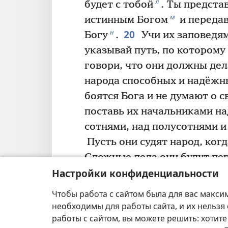
л
будет с тобой
. Ты предста
м
истинным Богом
и передав
20
н
Богу
.
Учи их заповедям
указывай путь, по которому
говори, что они должны дел
народа способных и надёж
боятся Бога и не думают о с
поставь их начальниками на
сотнями, над полусотнями и
Пусть они судят народ, ког
Сложные дела они будут пе
Настройки конфиденциальности
простые будут решать сами.
у
пусть они несут её с тобой
.
Чтобы работа с сайтом была для вас макси
сделаешь — и если так тебе 
необходимы для работы сайта, и их нельзя
работы с сайтом, вы можете решить: хотите
сможешь нести эту ношу, и 