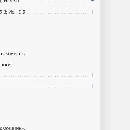
1; Исх 3:1
9:3; ИсН 9:9
 том месте».
ылки
помощник».