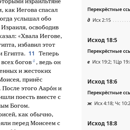
 которыми израильтяне
Перекрёстные сс
ом, как Иегова спасал
когда услышал обо
д
Исх 2:15
я Израиля, освободив
казал: «Хвала Иегове,
Исход 18:5
гипта, избавил этот
Перекрёстные сс
11
и Египта.
Теперь
й
е
Исх 19:2; 1Цр 19:
 всех богов
, ведь он
менных и жестоких
Моисея, принёс
Исход 18:6
 После этого Ааро́н и
Перекрёстные сс
ишли поесть вместе с
ж
Исх 4:18; Чс 10:
ным Богом.
исей, как обычно,
Исход 18:8
ояли перед Моисеем с