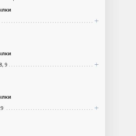
ылки
ылки
8, 9
ылки
29