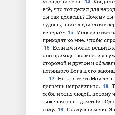
14
утра до вечера.
Когда те
всё, что тот делал для наро
ты так делаешь? Почему ты 
судишь, а все люди стоят пе
15
вечера?»
Моисей ответи
приходят ко мне, чтобы спро
16
Если им нужно решить к
они приходят ко мне, и я с
стороной и другой и объяв
истинного Бога и его закон
17
На это тесть Моисея с
18
делаешь неправильно.
Т
себя, и этих людей, потому 
тяжёлая ноша для тебя. Одн
19
силу.
Послушай меня. Я д