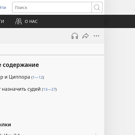
йти
ткрывается
Поиск
ТИ
О НАС
овом
не)
е содержание
р и Циппора
(
1—12
)
 назначить судей
(
13—27
)
ылки