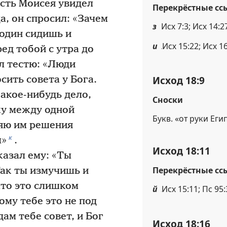
сть Моисея увидел
Перекрёстные сс
да, он спросил: «Зачем
з
Исх 7:3; Исх 14:27
один сидишь и
и
Исх 15:22; Исх 16
ред тобой с утра до
л тестю: «Люди
Исход 18:9
сить совета у Бога.
акое-нибудь дело,
Сноски
ужу между одной
Букв. «от руки Еги
ляю им решения
к
ы»
.
Исход 18:11
казал ему: «Ты
Перекрёстные сс
ак ты измучишь и
что это слишком
й
Исх 15:11; Пс 95:
ому тебе это не под
ам тебе совет, и Бог
Исход 18:16