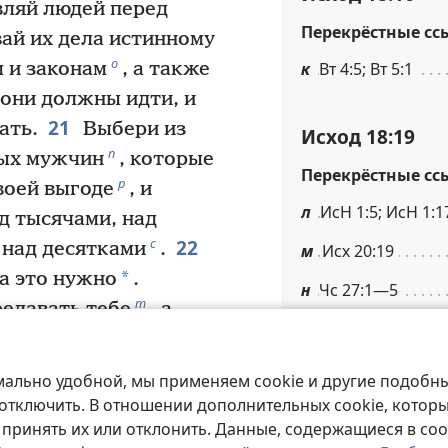
вляй людей перед
Перекрёстные сс
ай их дела истинному
о
к
Вт 4:5; Вт 5:1
 и законам
, а также
 они должны идти, и
21
ать.
Выбери из
Исход 18:19
п
ных мужчин
, которые
Перекрёстные сс
р
воей выгоде
, и
л
ИсН 1:5; ИсН 1:1
д тысячами, над
22
с
 над десятками
.
м
Исх 20:19
*
да это нужно
.
н
Чс 27:1—5
т
редавать тебе
, а
 Облегчи свою ношу,
Исход 18:20
23
Если ты так
мально удобной, мы применяем cookie и другие подобны
Перекрёстные сс
велит Бог, — то
 отключить. В отношении дополнительных cookie, котор
 принять их или отклонить. Данные, содержащиеся в coo
все будут довольны».
о
Вт 7:11