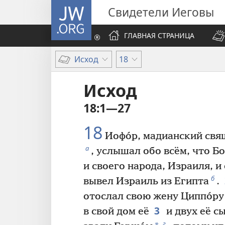
JW.ORG
Свидетели Иеговы
ГЛАВНАЯ СТРАНИЦА
Исход
18
Исход
18:1—27
18
Иофо́р, мадианский свя
а
, услышал обо всём, что Б
и своего народа, Израиля, и
б
вывел Израиль из Египта
.
отослал свою жену Циппо́ру 
3
в свой дом её
и двух её с
г