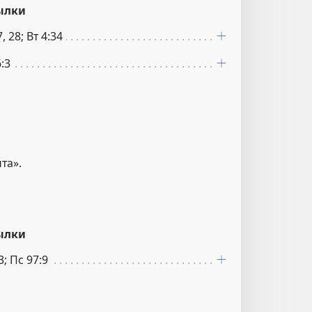
ылки
, 28; Вт 4:34
:3
пта».
ылки
3; Пс 97:9