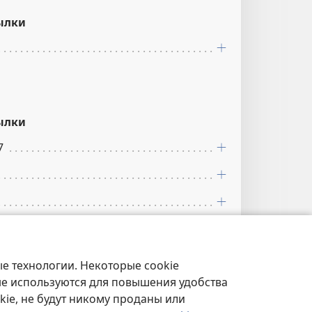
ылки
ылки
7
е технологии. Некоторые cookie
ылки
ые используются для повышения удобства
kie, не будут никому проданы или