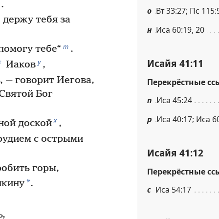
.
о
Вт 33:27; Пс 115:
 держу тебя за
н
Иса 60:19, 20
т
 помогу тебе“
.
Исайя 41:11
у
*
Иаков
,
, — говорит Иегова,
Перекрёстные сс
 Святой Бог
п
Иса 45:24
р
Иса 40:17; Иса 6
х
ной доской
,
удием с острыми
Исайя 41:12
робить горы,
Перекрёстные сс
*
якину
.
с
Иса 54:17
ь,