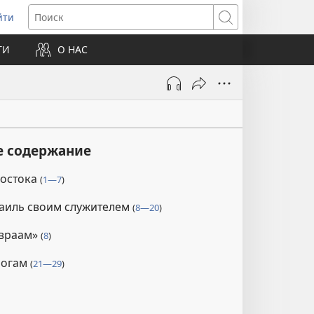
йти
ткрывается
Поиск
ТИ
О НАС
овом
не)
е содержание
востока
(
1—7
)
раиль своим служителем
(
8—20
)
Авраам»
(
8
)
богам
(
21—29
)