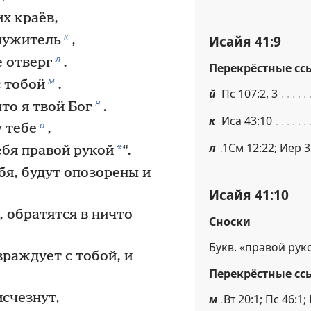
х краёв,
к
Исайя 41:9
служитель
,
л
е отверг
.
Перекрёстные сс
м
с тобой
.
й
Пс 107:2, 3
н
то я твой Бог
.
к
Иса 43:10
о
у тебе
,
л
1См 12:22; Иер 3
*
ебя правой рукой
“.
ебя, будут опозорены и
Исайя 41:10
, обратятся в ничто
Сноски
Букв. «правой рук
враждует с тобой, и
Перекрёстные сс
исчезнут,
м
Вт 20:1; Пс 46:1;