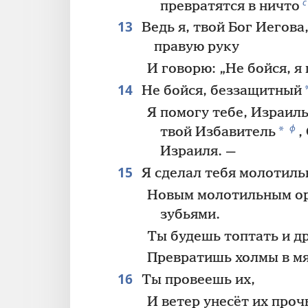
с
превратятся в ничто
13
Ведь я, твой Бог Иегова,
правую руку
И говорю: „Не бойся, я
14
Не бойся, беззащитный
Я помогу тебе, Израиль
ф
*
твой Избавитель
,
Израиля. —
15
Я сделал тебя молотиль
Новым молотильным ор
зубьями.
Ты будешь топтать и д
Превратишь холмы в м
16
Ты провеешь их,
И ветер унесёт их проч