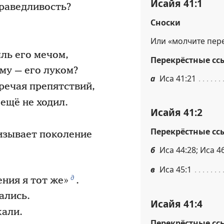
Исайя 41:1
раведливость?
Сноски
Или «молчите пер
ль его мечом,
Перекрёстные сс
му — его луком?
а
Иса 41:21
речая препятствий,
ещё не ходил.
Исайя 41:2
Перекрёстные сс
ризывает поколение
б
Иса 44:28; Иса 46
в
Иса 45:1
д
ния я тот же»
.
ались.
Исайя 41:4
жали.
Перекрёстные сс