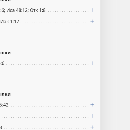
:6; Иса 48:12; Отк 1:8
 Иак 1:17
ылки
:6
ылки
25:42
3