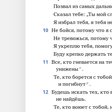
Позвал из самых дальни
Сказал тебе: „Ты мой 
Я избрал тебя, я тебя н
10
Не бойся, потому что я 
Не тревожься, потому ч
Я укреплю тебя, помог
Буду крепко держать т
11
Все, кто гневается на т
п
унижены
.
Те, кто борется с тобой
р
и погибнут
.
12
Будешь искать тех, кто 
не найдёшь.
Те, кто воюет с тобой, 