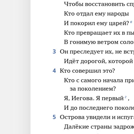
Чтобы восстановить сп
Кто отдал ему народы
в
И покорил ему царей?
Кто превращает их в пы
В гонимую ветром соло
3
Он преследует их, не вст
Идёт дорогой, которой 
4
Кто совершил это?
Кто с самого начала п
за поколением?
г
Я, Иегова. Я первый
,
И до последнего поколе
5
Острова увидели и испуг
Далёкие страны задро