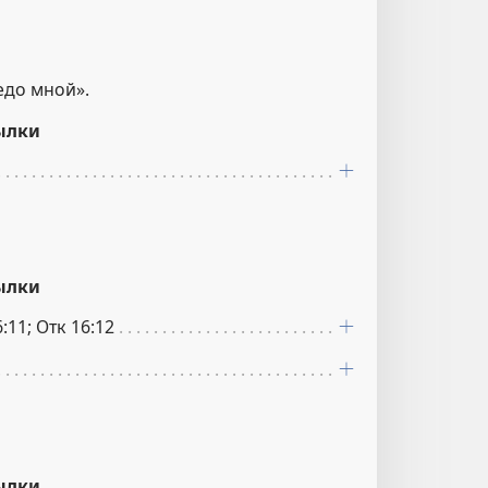
едо мной».
ылки
ылки
:11; Отк 16:12
ылки