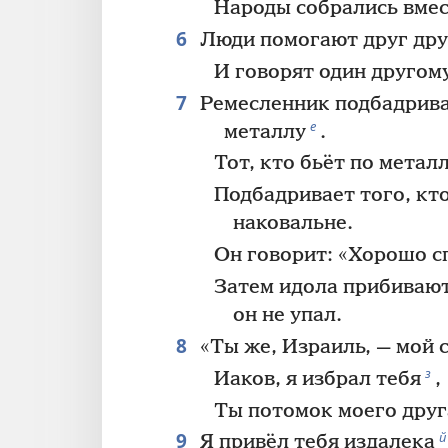
Народы собрались вмес
6
Люди помогают друг дру
И говорят один другом
7
Ремесленник подбадрива
е
металлу
.
Тот, кто бьёт по метал
Подбадривает того, кто
наковальне.
Он говорит: «Хорошо с
Затем идола прибивают
он не упал.
8
«Ты же, Израиль, — мой 
з
Иаков, я избрал тебя
,
Ты потомок моего друг
9
й
Я привёл тебя издалека