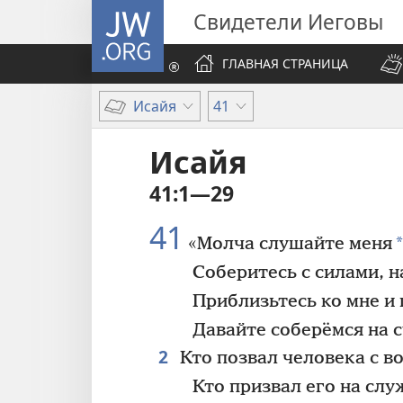
JW.ORG
Свидетели Иеговы
ГЛАВНАЯ СТРАНИЦА
Исайя
41
Исайя
41:1—29
41
*
«Молча слушайте меня
Соберитесь с силами, н
Приблизьтесь ко мне и
Давайте соберёмся на с
2
Кто позвал человека с в
Кто призвал его на слу