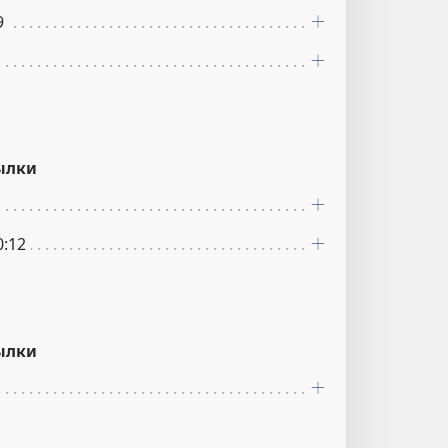
9
ылки
0:12
ылки