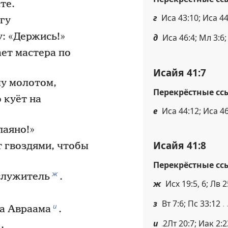
те.
г
Иса 43:10; Иса 44
гу
у: «Держись!»
д
Иса 46:4; Мл 3:6;
ет мастера по
Исайя 41:7
лу молотом,
Перекрёстные сс
 куёт на
е
Иса 44:12; Иса 46
паяно!»
Исайя 41:8
 гвоздями, чтобы
Перекрёстные сс
ж
служитель
.
ж
Исх 19:5, 6; Лв 
з
Вт 7:6; Пс 33:12
и
а Авраама
.
и
2Лт 20:7; Иак 2:2
,