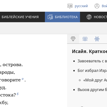
русский
Во
Выберите
(о
язык
в
БИБЛЕЙСКИЕ УЧЕНИЯ
БИБЛИОТЕКА
НОВОС
н
ок
Исайя. Кратко
Завоеватель с 
, острова.
Бог избрал Из
ароды,
а
 говорите
.
«Мой друг 
уд.
Вызов другим 
б
остока?
жбу,