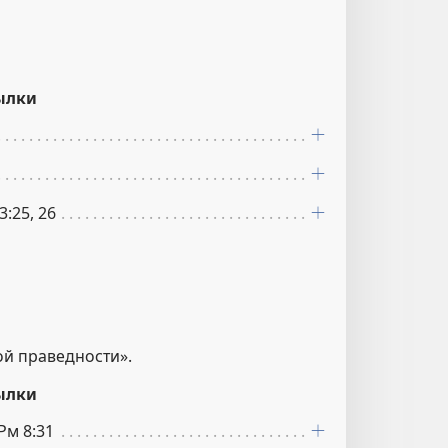
ылки
3:25, 26
ой праведности».
ылки
 Рм 8:31