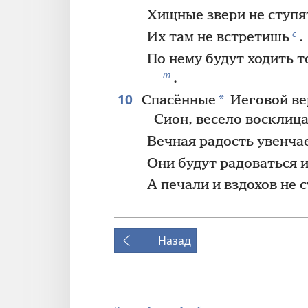
Хищные звери не ступят
с
Их там не встретишь
.
По нему будут ходить 
т
.
10
*
Спасённые
Иеговой ве
Сион, весело восклиц
Вечная радость увенча
Они будут радоваться и
А печали и вздохов не 
Назад