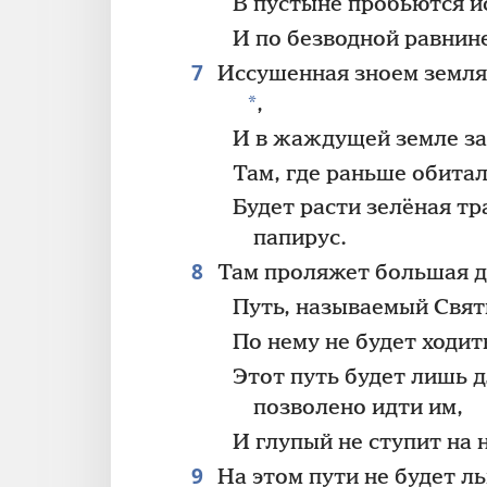
В пустыне пробьются и
И по безводной равнин
7
Иссушенная зноем земля 
*
,
И в жаждущей земле з
Там, где раньше обита
Будет расти зелёная тр
папирус.
8
Там проляжет большая д
Путь, называемый Свят
По нему не будет ходи
Этот путь будет лишь д
позволено идти им,
И глупый не ступит на 
9
На этом пути не будет ль