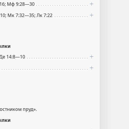
:16; Мф 9:28—30
:10; Мк 7:32—35; Лк 7:22
ылки
 Де 14:8—10
остником пруд».
ылки