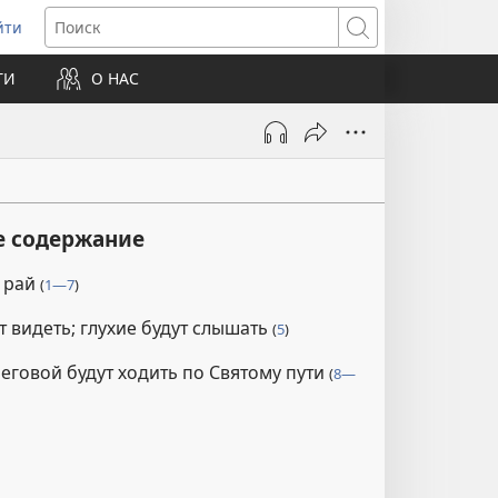
йти
ткрывается
Поиск
ТИ
О НАС
овом
не)
е содержание
а рай
(
1—7
)
т видеть; глухие будут слышать
(
5
)
говой будут ходить по Святому пути
(
8—