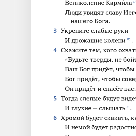
д
Великолепие Карми́ла
Люди увидят славу Иег
нашего Бога.
3
Укрепите слабые руки
ж
И дрожащие колени
.
4
Скажите тем, кого охват
«Будьте тверды, не бой
Ваш Бог придёт, чтобы
Бог придёт, чтобы сов
Он придёт и спасёт вас
5
Тогда слепые будут виде
к
И глухие — слышать
.
6
Хромой будет скакать, к
И немой будет радостн