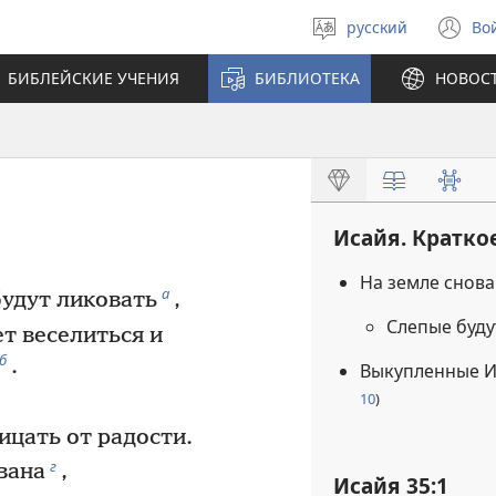
русский
Во
Выберите
(о
язык
в
БИБЛЕЙСКИЕ УЧЕНИЯ
БИБЛИОТЕКА
НОВОС
н
ок
Исайя. Кратко
На земле снов
а
будут ликовать
,
Слепые буду
т веселиться и
б
.
Выкупленные Ие
10
)
ицать от радости.
г
вана
,
Исайя 35:1