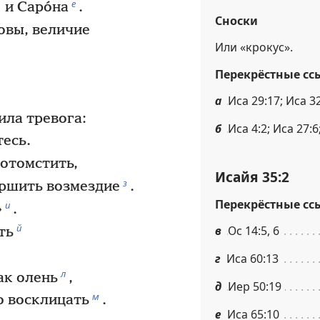
е
и Саро́на
.
Сноски
овы, величие
Или «крокус».
Перекрёстные сс
а
Иса 29:17; Иса 32
ила тревога:
б
Иса 4:2; Иса 27:6
тесь.
 отомстить,
Исайя 35:2
з
ершить возмездие
.
Перекрёстные сс
и
»
.
й
в
Ос 14:5, 6
ть
г
Иса 60:13
л
ак олень
,
д
Иер 50:19
м
о восклицать
.
е
Иса 65:10