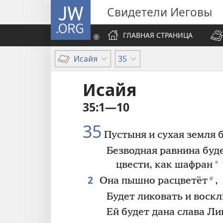
JW.ORG
Свидетели Иеговы
ГЛАВНАЯ СТРАНИЦА
Исайя
35
Исайя
35:1—10
35
Пустыня и сухая земля 
Безводная равнина буде
*
цвести, как шафран
2
в
Она пышно расцветёт
,
Будет ликовать и воскл
Ей будет дана слава Ли