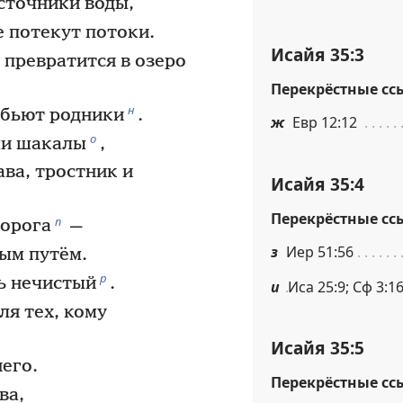
сточники воды,
е потекут потоки.
Исайя 35:3
превратится в озеро
Перекрёстные сс
н
абьют родники
.
ж
Евр 12:12
о
ли шакалы
,
ава, тростник и
Исайя 35:4
Перекрёстные сс
п
орога
—
з
Иер 51:56
ым путём.
р
ть нечистый
.
и
Иса 25:9; Сф 3:16
ля тех, кому
Исайя 35:5
него.
Перекрёстные сс
ва,