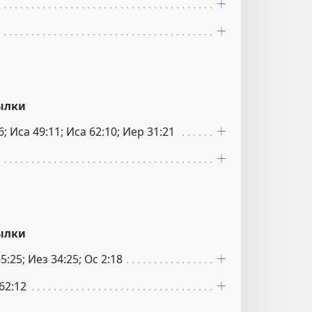
ылки
6; Иса 49:11; Иса 62:10; Иер 31:21
ылки
65:25; Иез 34:25; Ос 2:18
 62:12