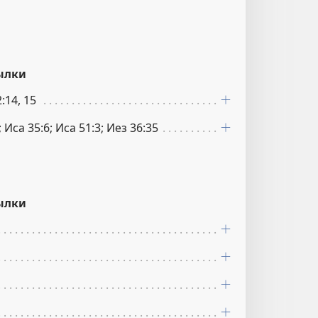
ылки
:14, 15
; Иса 35:6; Иса 51:3; Иез 36:35
ылки