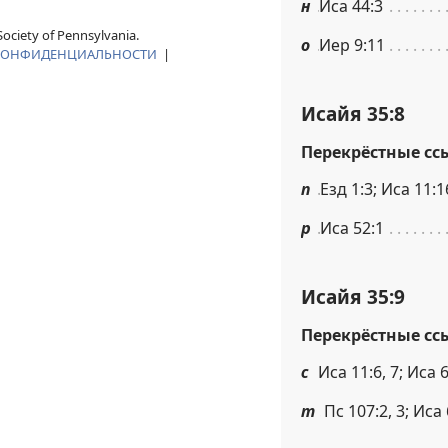
н
Иса 44:3
ociety of Pennsylvania.
о
Иер 9:11
КОНФИДЕНЦИАЛЬНОСТИ
|
Исайя 35:8
Перекрёстные сс
п
Езд 1:3; Иса 11:1
р
Иса 52:1
Исайя 35:9
Перекрёстные сс
с
Иса 11:6, 7; Иса 
т
Пс 107:2, 3; Иса