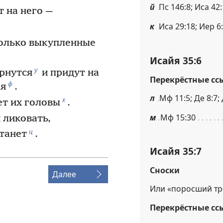
й
Пс 146:8; Иса 42
 на него —
к
Иса 29:18; Иер 6
только выкупленные
Исайя 35:6
у
рнутся
и придут на
Перекрёстные сс
ф
ая
.
л
Мф 11:5; Де 8:7;
х
ет их головы
.
м
Мф 15:30
 ликовать,
ц
станет
.
Исайя 35:7
Сноски
Далее
Или «поросший тр
Перекрёстные сс