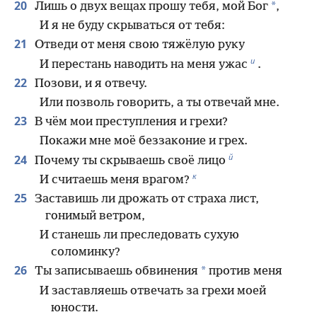
20
*
Лишь о двух вещах прошу тебя, мой Бог
,
И я не буду скрываться от тебя:
21
Отведи от меня свою тяжёлую руку
и
И перестань наводить на меня ужас
.
22
Позови, и я отвечу.
Или позволь говорить, а ты отвечай мне.
23
В чём мои преступления и грехи?
Покажи мне моё беззаконие и грех.
й
24
Почему ты скрываешь своё лицо
к
И считаешь меня врагом?
25
Заставишь ли дрожать от страха лист,
гонимый ветром,
И станешь ли преследовать сухую
соломинку?
26
*
Ты записываешь обвинения
против меня
И заставляешь отвечать за грехи моей
юности.