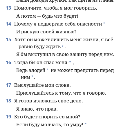
Ваши доводы хрупки, как щиты из глины.
13
Помолчите, чтобы я мог говорить,
А потом — будь что будет!
14
*
Почему я подвергаю себя опасности
И рискую своей жизнью?
15
Хотя он может лишить меня жизни, я всё
е
равно буду ждать
.
Я бы выступил в свою защиту перед ним.
ж
16
Тогда бы он спас меня
,
*
Ведь злодей
не может предстать перед
з
ним
.
17
Выслушайте мои слова,
Прислушайтесь к тому, что я говорю.
18
Я готов изложить своё дело.
Я знаю, что прав.
19
Кто будет спорить со мной?
*
Если буду молчать, то умру!