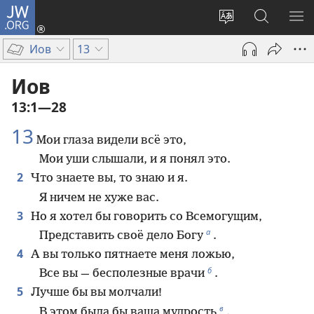
JW.ORG
Войти
(открывается
Изменить
Поиск
ПО
в
язык
по
М
Иов
13
новом
сайта
jw.org
окне)
Иов
13:1—28
13
Мои глаза видели всё это,
Мои уши слышали, и я понял это.
2
Что знаете вы, то знаю и я.
Я ничем не хуже вас.
3
Но я хотел бы говорить со Всемогущим,
а
Представить своё дело Богу
.
4
А вы только пятнаете меня ложью,
б
Все вы — бесполезные врачи
.
5
Лучше бы вы молчали!
в
В этом была бы ваша мудрость
.