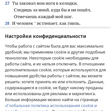
27
Ты заковал мои ноги в колодки,
Следишь за мной, куда бы я ни пошёл,
Отмечаешь каждый мой шаг.
28
*
И человек
истлевает, как гниль,
Как одежда, изъеденная молью.
Настройки конфиденциальности
Чтобы работа с сайтом была для вас максимально
Назад
Далее
удобной, мы применяем cookie и другие подобные
технологии. Некоторые cookie необходимы для
работы сайта, и их нельзя отключить. В отношении
дополнительных cookie, которые используются для
Копирайты этой публикации
повышения удобства работы с сайтом, вы можете
решить: хотите принять их или отклонить. Данные,
Copyright
©
2026
Watch Tower Bible and Tract Society of
содержащиеся в cookie, не будут никому проданы
Pennsylvania.
УСЛОВИЯ ИСПОЛЬЗОВАНИЯ
|
ПОЛИТИКА
или использованы для рекламы и маркетинга.
КОНФИДЕНЦИАЛЬНОСТИ
|
НАСТРОЙКИ
Больше информации можно найти на странице
КОНФИДЕНЦИАЛЬНОСТИ
«Глобальная политика использования cookie и