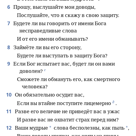
6
Прошу, выслушайте мои доводы,
Послушайте, что я скажу в свою защиту.
7
Будете ли вы говорить от имени Бога
несправедливые слова
И от его имени обманывать?
8
Займёте ли вы его сторону,
Будете ли выступать в защиту Бога?
9
Если Бог испытает вас, будет ли он вами
г
доволен?
Сможете ли обмануть его, как смертного
человека?
10
Он обязательно осудит вас,
д
Если вы втайне поступите лицемерно
.
11
Разве его величие не приведёт вас в ужас
И разве вас не охватит страх перед ним?
12
*
*
Ваши мудрые
слова бесполезны, как пыль
,