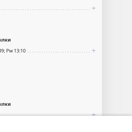
ылки
39; Рм 13:10
ылки