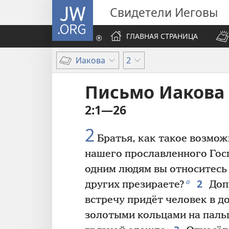
JW.ORG
Свидетели Иеговы
ГЛАВНАЯ СТРАНИЦА
Иакова
2
Письмо Иакова
2:1—26
2
Братья, как такое возможн
нашего прославленного Госп
одним людям вы относитесь 
2
а
других презираете?
Доп
встречу придёт человек в д
золотыми кольцами на пальц