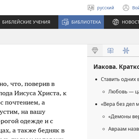
русский
Во
Выберите
(о
язык
в
БИБЛЕЙСКИЕ УЧЕНИЯ
БИБЛИОТЕКА
НОВОС
н
ок
Иакова. Кратк
Ставить одних 
о, что, поверив в
Любовь — ц
ода Иисуса Христа, к
с почтением, а
«Вера без дел 
устим, на вашу
«Демоны вер
орогой одежде и с
Авраам наз
ах, а также бедняк в