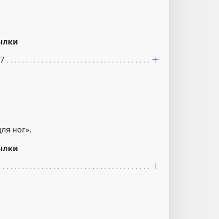
ылки
17
ля ног».
ылки