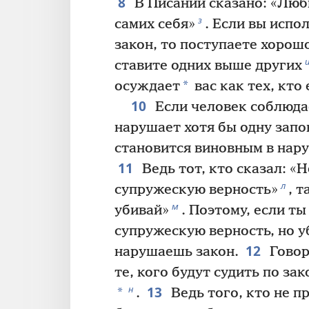
8
В Писании сказано: «Люб
з
самих себя»
. Если вы испо
закон, то поступаете хорош
ставите одних выше других
*
осуждает
вас как тех, кто
10
Если человек соблюдае
нарушает хотя бы одну запов
становится виновным в нару
11
Ведь тот, кто сказал: «
л
супружескую верность»
, 
м
убивай»
. Поэтому, если т
супружескую верность, но у
12
нарушаешь закон.
Говор
те, кого будут судить по за
13
н
*
.
Ведь того, кто не п