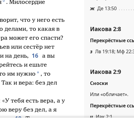
о
я
. Милосердие
ж
Де 13:50
ворит, что у него есть
Иакова 2:8
о делами, то какая в
ра может его спасти?
Перекрёстные сс
ьев или сестёр нет
з
Лв 19:18; Мф 22:
16
и на день,
а вы
грейтесь и ешьте
Иакова 2:9
*
что им нужно
, то
Так и вера: без дел
Сноски
Или «обличает».
«У тебя есть вера, а у
Перекрёстные сс
ю веру без дел, а я
и
Иак 2:1
19
ми».
Ты же
н Бог? Это хорошо.
й
Лв 19:15