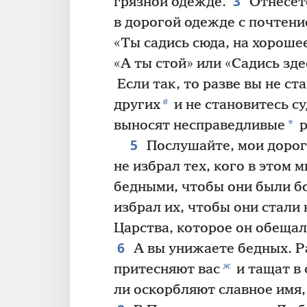
3
грязной одежде.
Отнесёте
в дорогой одежде с почтени
«Ты садись сюда, на хорошее
«А ты стой» или «Садись зде
Если так, то разве вы не ст
в
других
и не становитесь с
*
выносят несправедливые
р
5
Послушайте, мои дороги
не избрал тех, кого в этом 
бедными, чтобы они были б
избрал их, чтобы они стали
Царства, которое он обещал
6
А вы унижаете бедных. Р
ж
притесняют вас
и тащат в 
ли оскорбляют славное имя,