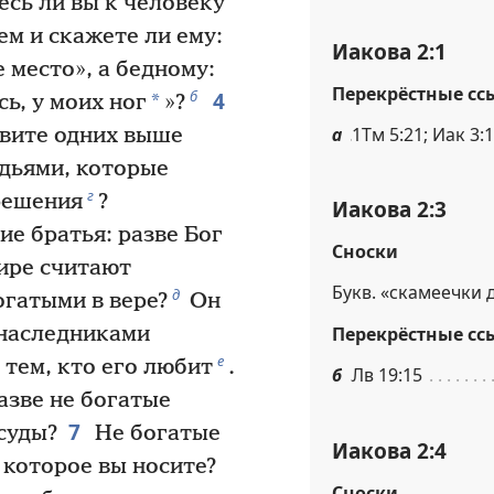
сь ли вы к человеку
ем и скажете ли ему:
Иакова 2:1
 место», а бедному:
Перекрёстные сс
4
б
*
сь, у моих ног
»?
а
1Тм 5:21; Иак 3:
авите одних выше
удьями, которые
г
ешения
?
Иакова 2:3
е братья: разве Бог
Сноски
мире считают
Букв. «скамеечки д
д
огатыми в вере?
Он
 наследниками
Перекрёстные сс
е
 тем, кто его любит
.
б
Лв 19:15
азве не богатые
7
суды?
Не богатые
Иакова 2:4
 которое вы носите?
Сноски