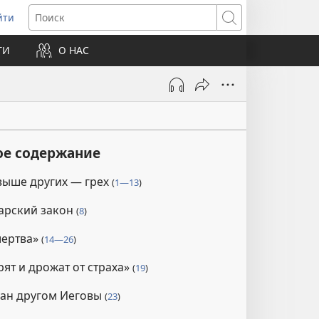
йти
ткрывается
Поиск
ТИ
О НАС
овом
не)
ое содержание
выше других — грех
(
1—13
)
арский закон
(
8
)
мертва»
(
14—26
)
ят и дрожат от страха»
(
19
)
ван другом Иеговы
(
23
)