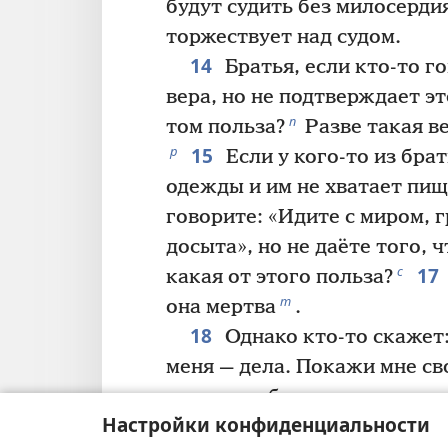
будут судить без милосерди
торжествует над судом.
14
Братья, если кто-то го
вера, но не подтверждает эт
п
том польза?
Разве такая ве
15
р
Если у кого-то из брат
одежды и им не хватает пищ
говорите: «Идите с миром, 
досыта», но не даёте того, 
17
с
какая от этого польза?
т
она мертва
.
18
Однако кто-то скажет: 
меня — дела. Покажи мне сво
покажу тебе свою веру дела
Настройки конфиденциальности
веришь, что есть только оди