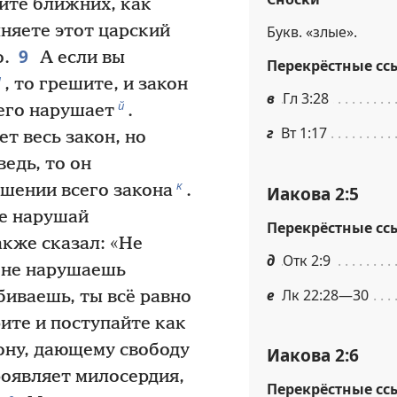
ите ближних, как
лняете этот царский
Букв. «злые».
9
о.
А если вы
Перекрёстные сс
и
, то грешите, и закон
в
Гл 3:28
й
 его нарушает
.
г
Вт 1:17
т весь закон, но
едь, то он
к
шении всего закона
.
Иакова 2:5
Не нарушай
Перекрёстные сс
также сказал: «Не
д
Отк 2:9
ы не нарушаешь
е
Лк 22:28—30
биваешь, ты всё равно
ите и поступайте как
кону, дающему свободу
Иакова 2:6
роявляет милосердия,
Перекрёстные сс