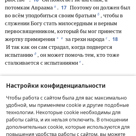
рабстве
.
Он помогает не ангелам, а
а
17
потомкам Авраама
.
Поэтому он должен был
б
во всём уподобиться своим братьям
, чтобы в
служении Богу стать милосердным и верным
первосвященником, который бы мог принести
в
г
18
*
жертву примирения
за грехи народа
.
И так как он сам страдал, когда подвергся
д
испытанию
, он может помочь тем, кто тоже
е
сталкивается с испытаниями
.
Настройки конфиденциальности
Назад
Далее
Чтобы работа с сайтом была для вас максимально
удобной, мы применяем cookie и другие подобные
технологии. Некоторые cookie необходимы для
Копирайты этой публикации
работы сайта, и их нельзя отключить. В отношении
дополнительных cookie, которые используются для
Copyright
©
2026
Watch Tower Bible and Tract Society of
Pennsylvania.
повышения удобства работы с сайтом, вы можете