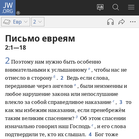
JW.ORG
Войти
(открывается
Изменить
Поиск
ПО
в
язык
по
М
Евр
2
новом
сайта
jw.org
окне)
Письмо евреям
2:1—18
2
Поэтому нам нужно быть особенно
а
внимательными к услышанному
, чтобы нас не
б
2
отнесло в сторону
.
Ведь если слова,
в
переданные через ангелов
, были неизменны и
любое нарушение закона или непослушание
г
3
влекло за собой справедливое наказание
,
то
как мы избежим наказания, если пренебрежём
д
таким великим спасением?
Об этом спасении
е
изначально говорил наш Господь
, и его слова
4
подтвердили те, кто их слышал.
Бог тоже