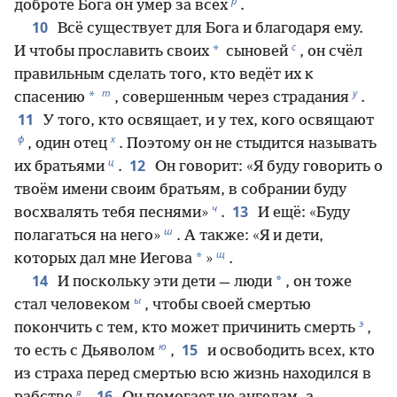
р
доброте Бога он умер за всех
.
10
Всё существует для Бога и благодаря ему.
с
*
И чтобы прославить своих
сыновей
, он счёл
правильным сделать того, кто ведёт их к
т
у
*
спасению
, совершенным через страдания
.
11
У того, кто освящает, и у тех, кого освящают
ф
х
, один отец
. Поэтому он не стыдится называть
ц
12
их братьями
.
Он говорит: «Я буду говорить о
твоём имени своим братьям, в собрании буду
ч
13
восхвалять тебя песнями»
.
И ещё: «Буду
ш
полагаться на него»
. А также: «Я и дети,
щ
*
которых дал мне Иегова
»
.
14
*
И поскольку эти дети — люди
, он тоже
ы
стал человеком
, чтобы своей смертью
э
покончить с тем, кто может причинить смерть
,
ю
15
то есть с Дьяволом
,
и освободить всех, кто
из страха перед смертью всю жизнь находился в
я
16