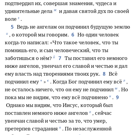
подтвердил их, совершая знамения, чудеса и
ж
удивительные дела
и давая святой дух по своей
з
воле
.
5
Ведь не ангелам он подчинил будущую землю
и
6
, о которой мы говорим.
Но один человек
когда-то написал: «Что такое человек, что ты
помнишь его, и сын человеческий, что ты
й
7
заботишься о нём?
Ты поставил его немного
ниже ангелов, увенчал его славой и честью и дал
8
ему власть над творениями твоих рук.
Всё
к
л
*
подчинил ему
»
. Когда Бог подчинил ему всё
,
м
не осталось ничего, что он ему не подчинил
. Но
н
9
пока мы не видим, что ему всё подчинено
.
Однако мы видим, что Иисус, который был
о
поставлен немного ниже ангелов
, сейчас
увенчан славой и честью за то, что умер,
п
претерпев страдания
. По незаслуженной