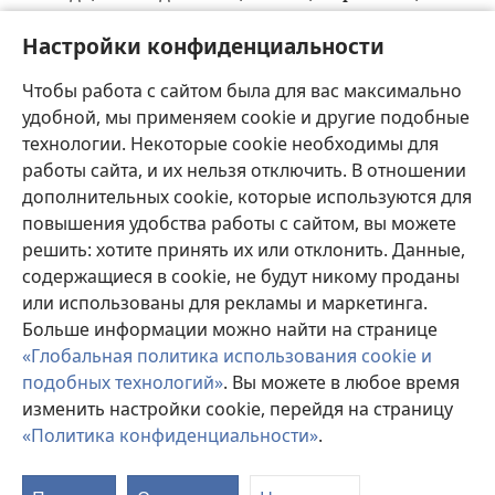
щ
25
них
,
и через святой дух сказал устами
Настройки конфиденциальности
ы
нашего предка Давида
, твоего служителя:
„Почему народы бушуют и племена замышляют
Чтобы работа с сайтом была для вас максимально
26
пустое?
Правители объединились и цари
удобной, мы применяем cookie и другие подобные
земли выступили против Иеговы и его
технологии. Некоторые cookie необходимы для
э
27
помазанника“
.
В этом городе против твоего
работы сайта, и их нельзя отключить. В отношении
святого служителя Иисуса, которого ты помазал
дополнительных cookie, которые используются для
ю
я
повышения удобства работы с сайтом, вы можете
, объединились Ирод и Понтий Пилат
с
решить: хотите принять их или отклонить. Данные,
28
израильтянами и людьми из других народов,
содержащиеся в cookie, не будут никому проданы
чтобы сделать то, что ты заранее определил
или использованы для рекламы и маркетинга.
а
29
*
своей силой
и волей
.
Иегова, услышь их
Больше информации можно найти на странице
угрозы и помоги твоим рабам смело
«Глобальная политика использования cookie и
30
проповедовать твоё слово.
Пусть твоя рука
подобных технологий»
. Вы можете в любое время
продолжает исцелять и пусть именем твоего
изменить настройки cookie, перейдя на страницу
б
святого служителя Иисуса
совершаются
«Политика конфиденциальности»
.
П
в
знамения и чудеса
».
с
31
После их горячей молитвы дом, в котором