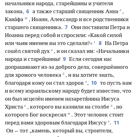
начальники народа, старейшины и учителя
е
6
закона,
а также старший священник Анна
,
ж
Каиа́фа
, Иоанн, Александр и все родственники
7
старшего священника.
Они поставили Петра и
Иоанна перед собой и спросили: «Какой силой
з
8
или чьим именем вы это сделали?»
На Петра
и
сошёл святой дух
, и он сказал им: «Начальники
9
народа и старейшины!
Если сегодня нас
допрашивают из-за доброго дела, совершённого
й
для хромого человека
, и вы хотите знать,
10
*
благодаря кому он стал здоров
,
то пусть вам
и всему израильскому народу будет известно, что
он был исцелён именем назаретя́нина Иисуса
к
л
Христа
, которого вы казнили на столбе
, но
м
которого Бог воскресил
. Этот человек стоит
11
*
перед вами здоровым благодаря Иисусу
.
Он — тот „камень, который вы, строители,