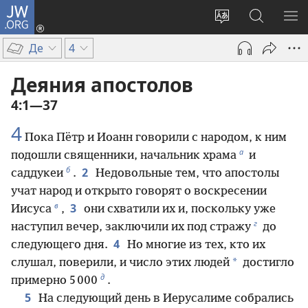
JW.ORG
Войти
(открывается
Изменить
Поиск
ПО
в
язык
по
М
Де
4
новом
сайта
jw.org
окне)
Деяния апостолов
4:1—37
4
Пока Пётр и Иоанн говорили с народом, к ним
а
подошли священники, начальник храма
и
б
2
саддукеи
.
Недовольные тем, что апостолы
учат народ и открыто говорят о воскресении
в
3
Иисуса
,
они схватили их и, поскольку уже
г
наступил вечер, заключили их под стражу
до
4
следующего дня.
Но многие из тех, кто их
*
слушал, поверили, и число этих людей
достигло
д
примерно 5 000
.
5
На следующий день в Иерусалиме собрались