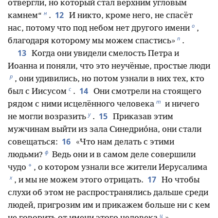
отвергли, но который стал верхним угловым
н
12
камнем“
.
И никто, кроме него, не спасёт
о
нас, потому что под небом нет другого имени
,
п
благодаря которому мы можем спастись»
.
13
Когда они увидели смелость Петра и
Иоанна и поняли, что это неучёные, простые люди
р
, они удивились, но потом узнали в них тех, кто
с
14
был с Иисусом
.
Они смотрели на стоящего
т
рядом с ними исцелённого человека
и ничего
у
15
не могли возразить
.
Приказав этим
мужчинам выйти из зала Синедрио́на, они стали
16
совещаться:
«Что нам делать с этими
ф
людьми?
Ведь они и в самом деле совершили
*
чудо
, о котором узнали все жители Иерусалима
х
17
, и мы не можем этого отрицать.
Но чтобы
слухи об этом не распространялись дальше среди
людей, пригрозим им и прикажем больше ни с кем
ц