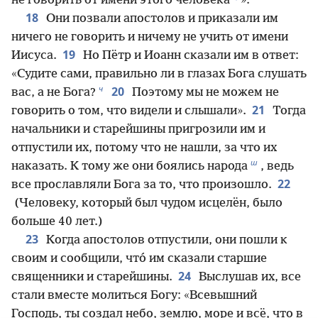
не говорить от имени этого человека
».
18
Они позвали апостолов и приказали им
ничего не говорить и ничему не учить от имени
19
Иисуса.
Но Пётр и Иоанн сказали им в ответ:
«Судите сами, правильно ли в глазах Бога слушать
ч
20
вас, а не Бога?
Поэтому мы не можем не
21
говорить о том, что видели и слышали».
Тогда
начальники и старейшины пригрозили им и
отпустили их, потому что не нашли, за что их
ш
наказать. К тому же они боялись народа
, ведь
22
все прославляли Бога за то, что произошло.
(Человеку, который был чудом исцелён, было
больше 40 лет.)
23
Когда апостолов отпустили, они пошли к
своим и сообщили, что́ им сказали старшие
24
священники и старейшины.
Выслушав их, все
стали вместе молиться Богу: «Всевышний
Господь, ты создал небо, землю, море и всё, что в