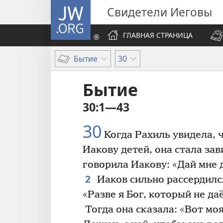
JW.ORG
Свидетели Иеговы
ГЛАВНАЯ СТРАНИЦА
Бытие
30
Бытие
30:1—43
30
Когда Рахиль увидела, 
Иакову детей, она стала зав
говорила Иакову: «Дай мне д
2
Иаков сильно рассердился
«Разве я Бог, который не да
Тогда она сказала: «Вот мо