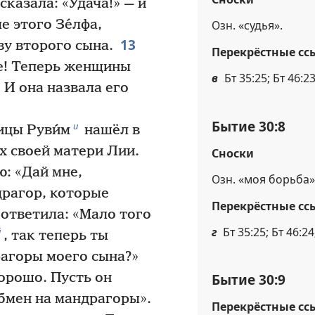
сказала: «Удача!» — и
е этого Зе́лфа,
Озн. «судья».
13
у второго сына.
Перекрёстные сс
ье! Теперь женщины
в
Бт 35:25; Бт 46:23
. И она назвала его
Бытие 30:8
и
цы Руви́м
нашёл в
х своей матери Лии.
Сноски
: «Дай мне,
Озн. «моя борьба»
драгор, которые
Перекрёстные сс
 ответила: «Мало того
г
Бт 35:25; Бт 46:24
й
, так теперь ты
рагоры моего сына?»
орошо. Пусть он
Бытие 30:9
обмен на мандрагоры».
Перекрёстные сс