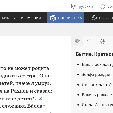
русский
Во
Выберите
(о
язык
в
БИБЛЕЙСКИЕ УЧЕНИЯ
БИБЛИОТЕКА
НОВОС
н
ок
Бытие. Кратко
Валла рождает
что не может родить
Зелфа рождает 
идовать сестре. Она
етей, иначе я умру».
Лия рождает Ис
 на Рахиль и сказал:
Рахиль рождае
3
ёт тебе детей?»
Стада Иакова 
а
я служанка Ва́лла
.