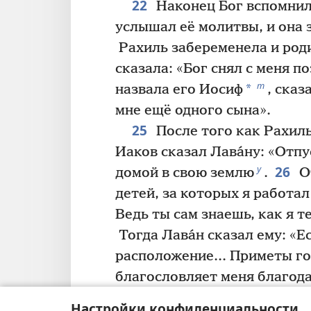
22
Наконец Бог вспомнил
услышал её молитвы, и она
Рахиль забеременела и роди
сказала: «Бог снял с меня по
т
*
назвала его Иосиф
, сказ
мне ещё одного сына».
25
После того как Рахиль
Иаков сказал Лава́ну: «Отпу
26
у
домой в свою землю
.
От
детей, за которых я работал 
Ведь ты сам знаешь, как я т
Тогда Лава́н сказал ему: «Е
расположение... Приметы г
благословляет меня благода
добавил: «Назови плату, и я
Настройки конфиденциальности