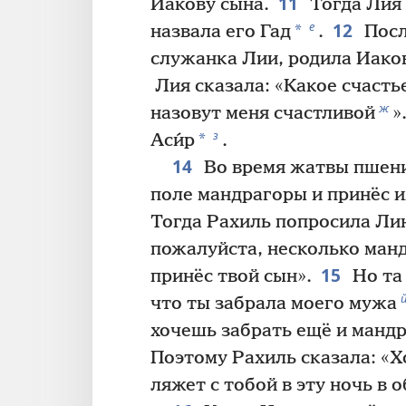
11
Иакову сына.
Тогда Лия 
12
е
*
назвала его Гад
.
Посл
служанка Лии, родила Иаков
Лия сказала: «Какое счаст
ж
назовут меня счастливой
»
з
*
Аси́р
.
14
Во время жатвы пшени
поле мандрагоры и принёс и
Тогда Рахиль попросила Лию
пожалуйста, несколько ман
15
принёс твой сын».
Но та
что ты забрала моего мужа
хочешь забрать ещё и манд
Поэтому Рахиль сказала: «Х
ляжет с тобой в эту ночь в 