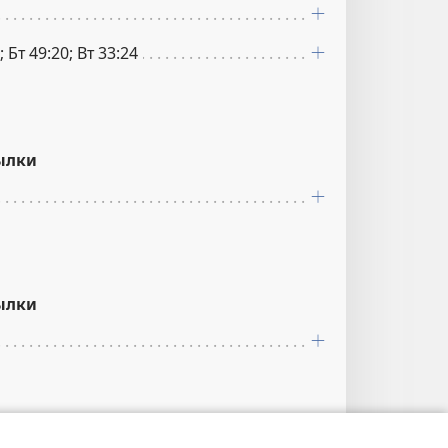
; Бт 49:20; Вт 33:24
ылки
ылки