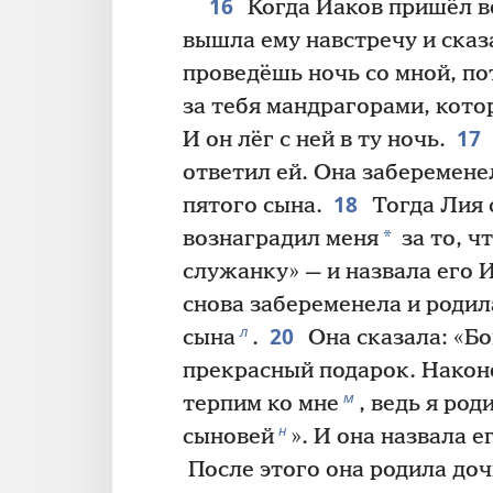
16
Когда Иаков пришёл в
вышла ему навстречу и сказ
проведёшь ночь со мной, по
за тебя мандрагорами, кото
17
И он лёг с ней в ту ночь.
ответил ей. Она заберемене
18
пятого сына.
Тогда Лия 
*
вознаградил меня
за то, ч
служанку» — и назвала его И
снова забеременела и роди
20
л
сына
.
Она сказала: «Бо
прекрасный подарок. Након
м
терпим ко мне
, ведь я род
н
сыновей
». И она назвала е
После этого она родила доч