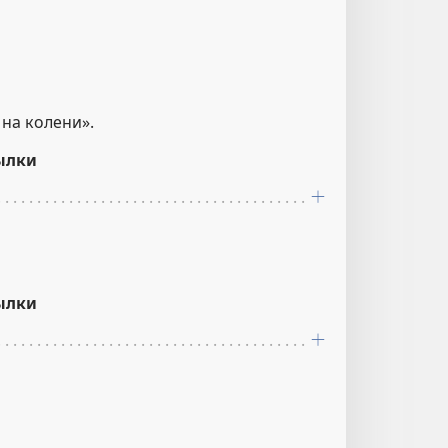
 на колени».
ылки
ылки