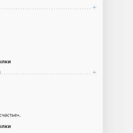
ылки
3
счастье».
ылки