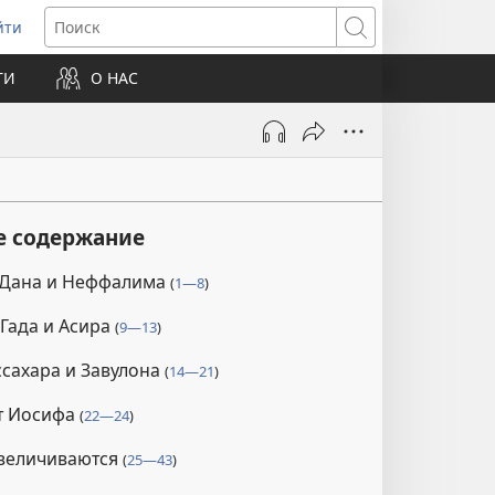
йти
ткрывается
Поиск
ТИ
О НАС
овом
не)
е содержание
 Дана и Неффалима
(
1—8
)
Гада и Асира
(
9—13
)
сахара и Завулона
(
14—21
)
т Иосифа
(
22—24
)
увеличиваются
(
25—43
)