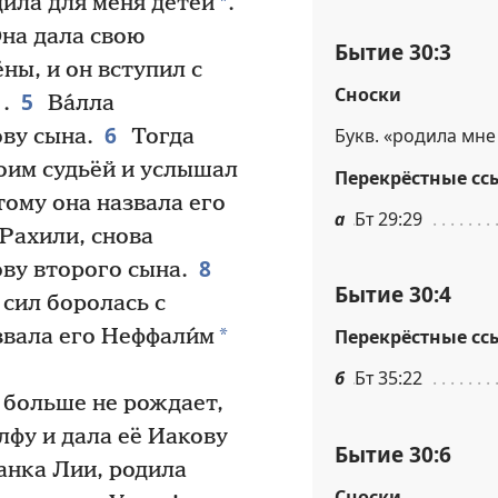
*
дила для меня детей
.
на дала свою
Бытие 30:3
ны, и он вступил с
Сноски
5
.
Ва́лла
6
Букв. «родила мне
ву сына.
Тогда
моим судьёй и услышал
Перекрёстные сс
тому она назвала его
а
Бт 29:29
 Рахили, снова
8
ву второго сына.
Бытие 30:4
 сил боролась с
*
звала его Неффали́м
Перекрёстные сс
б
Бт 35:22
 больше не рождает,
лфу и дала её Иакову
Бытие 30:6
анка Лии, родила
Сноски