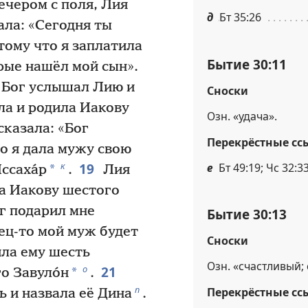
ечером с поля, Лия
д
Бт 35:26
ала: «Сегодня ты
тому что я заплатила
Бытие 30:11
рые нашёл мой сын».
Бог услышал Лию и
Сноски
ла и родила Иакову
Озн. «удача».
сказала: «Бог
Перекрёстные сс
то я дала мужу свою
19
к
е
Бт 49:19; Чс 32:3
*
ссаха́р
.
Лия
ла Иакову шестого
г подарил мне
Бытие 30:13
ец-то мой муж будет
Сноски
ила ему шесть
Озн. «счастливый; 
21
о
*
го Завуло́н
.
п
Перекрёстные сс
ь и назвала её Дина
.