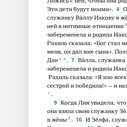
Ложись с ней, чтобы она ро
4
Эти дети будут моими».
О
служанку Ва́ллу Иакову в жё
б
ней в интимные отношения
забеременела и родила Иако
Рахиль сказала: «Бог стал 
меня, он дал мне сына». Поэ
7
в
*
Дан
.
Ва́лла, служанка
забеременела и родила Иако
Рахиль сказала: «Я изо всех
сестрой и победила!» — и на
г
.
9
Когда Лия увидела, что
она взяла свою служанку Зе́
10
д
в жёны
.
И Зе́лфа, служ