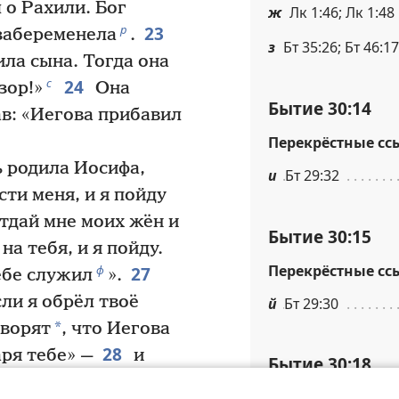
 о Рахили. Бог
ж
Лк 1:46; Лк 1:48
23
р
 забеременела
.
з
Бт 35:26; Бт 46:17
ла сына. Тогда она
24
с
зор!»
Она
Бытие 30:14
ав: «Иегова прибавил
Перекрёстные сс
 родила Иосифа,
и
Бт 29:32
сти меня, и я пойду
дай мне моих жён и
Бытие 30:15
на тебя, и я пойду.
Перекрёстные сс
27
ф
ебе служил
».
сли я обрёл твоё
й
Бт 29:30
*
оворят
, что Иегова
28
ря тебе» —
и
Бытие 30:18
29
х
 дам её тебе»
.
Сноски