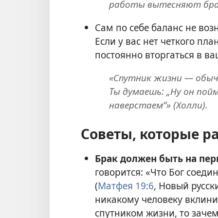
работы вытесняют брак
Сам по себе баланс не возн
Если у вас нет четкого план
постоянно вторгаться в в
«Спутник жизни — обыч
Ты думаешь: „Ну он по
наверстаем“» (Холли).
Советы, которые р
Брак должен быть на пер
говорится: «Что Бог соеди
(
Матфея 19:6
, Новый русск
никакому человеку вклин
спутником жизни, то зачем