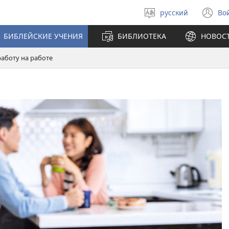
русский
Во
Выберите
(о
язык
в
БИБЛЕЙСКИЕ УЧЕНИЯ
БИБЛИОТЕКА
НОВОС
н
ок
работу на работе