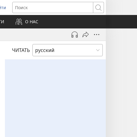
йти
ткрывается
Поиск
ТИ
О НАС
овом
не)
ЧИТАТЬ