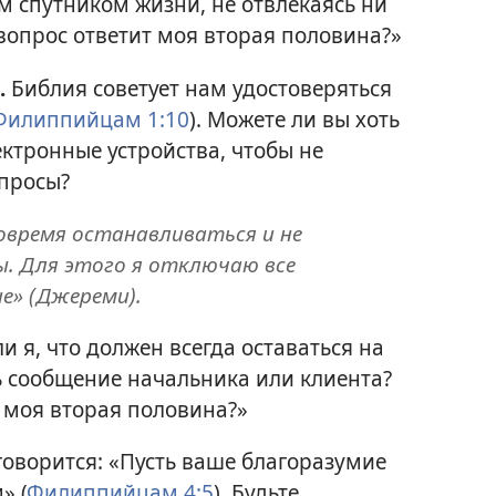
им спутником жизни, не отвлекаясь ни
т вопрос ответит моя вторая половина?»
.
Библия советует нам удостоверяться
Филиппийцам 1:10
). Можете ли вы хоть
ктронные устройства, чтобы не
опросы?
вовремя останавливаться и не
. Для этого я отключаю все
е» (Джереми).
и я, что должен всегда оставаться на
ь сообщение начальника или клиента?
т моя вторая половина?»
оворится: «Пусть ваше благоразумие
» (
Филиппийцам 4:5
). Будьте