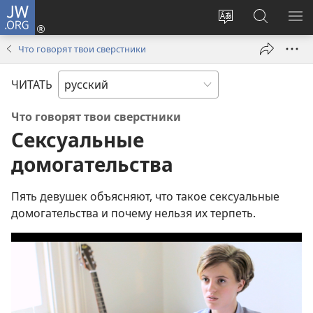
JW.ORG
Войти
(открывается
Изменить
Поиск
ПО
в
язык
по
М
Что говорят твои сверстники
новом
сайта
jw.org
окне)
ЧИТАТЬ
Что говорят твои сверстники
Сексуальные
домогательства
Пять девушек объясняют, что такое сексуальные
домогательства и почему нельзя их терпеть.