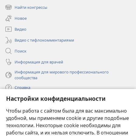
в
Найти конгрессы
(открывается
новом
в
окне)
Новое
новом
окне)
Видео
Видео с тифлокомментариями
Поиск
Информация для врачей
Информация для мирового профессионального
сообщества
Справка
Настройки конфиденциальности
Пожертвования
(открывается
Чтобы работа с сайтом была для вас максимально
в
новом
удобной, мы применяем cookie и другие подобные
ОНЛАЙН-БИБЛИОТЕКА Сторожевой башни
(открывается
окне)
технологии. Некоторые cookie необходимы для
в
работы сайта, и их нельзя отключить. В отношении
®
JW Hub
новом
(открывается