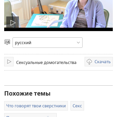
Воспроизвести
видео
Выбрать
язык
Скачать
Сексуальные домогательства
Воспроизвести
Варианты
загрузки
видеозаписи
Похожие темы
Что говорят твои сверстники
Секс