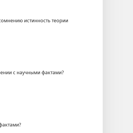
сомнению истинность теории
рении с научными фактами?
 фактами?