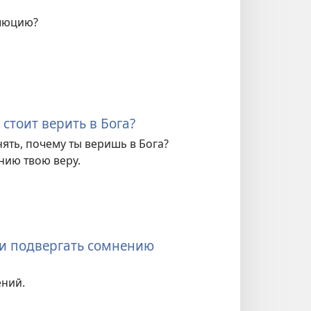
олюцию?
стоит верить в Бога?
ять, почему ты веришь в Бога?
ению твою веру.
ли подвергать сомнению
ений.