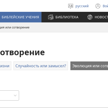
русский
Во
Выберите
(о
язык
в
БИБЛЕЙСКИЕ УЧЕНИЯ
БИБЛИОТЕКА
НОВОС
н
ок
ия или сотворение
сотворение
жизни
Случайность или замысел?
Эволюция или сот