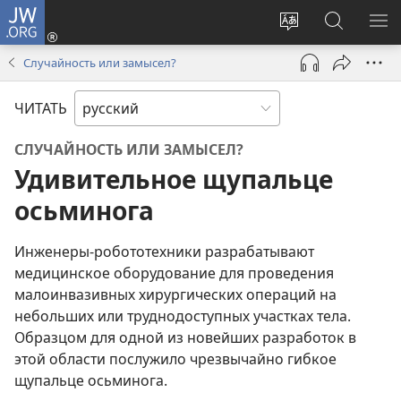
JW.ORG
Войти
(открывается
Изменить
Поиск
ПО
в
язык
по
М
Случайность или замысел?
новом
сайта
jw.org
окне)
ЧИТАТЬ
СЛУЧАЙНОСТЬ ИЛИ ЗАМЫСЕЛ?
Удивительное щупальце
осьминога
Инженеры-робототехники разрабатывают
медицинское оборудование для проведения
малоинвазивных хирургических операций на
небольших или труднодоступных участках тела.
Образцом для одной из новейших разработок в
этой области послужило чрезвычайно гибкое
щупальце осьминога.