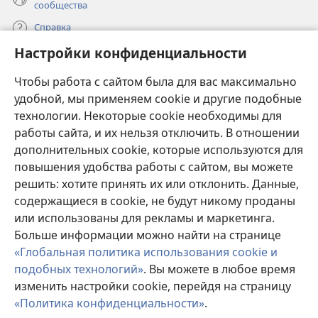
сообщества
Справка
Настройки конфиденциальности
Пожертвования
(открывается
Чтобы работа с сайтом была для вас максимально
в
новом
удобной, мы применяем cookie и другие подобные
ОНЛАЙН-БИБЛИОТЕКА Сторожевой башни
(открывается
окне)
технологии. Некоторые cookie необходимы для
в
работы сайта, и их нельзя отключить. В отношении
®
JW Hub
новом
(открывается
дополнительных cookie, которые используются для
окне)
в
®
повышения удобства работы с сайтом, вы можете
JW Library
новом
окне)
решить: хотите принять их или отклонить. Данные,
Watchtower Library
содержащиеся в cookie, не будут никому проданы
или использованы для рекламы и маркетинга.
Больше информации можно найти на странице
«Глобальная политика использования cookie и
подобных технологий»
. Вы можете в любое время
Copyright
© 2026 Watch Tower Bible and Tract Society of Pennsylvania.
изменить настройки cookie, перейдя на страницу
УСЛОВИЯ ИСПОЛЬЗОВАНИЯ
|
ПОЛИТИКА
КОНФИДЕНЦИАЛЬНОСТИ
|
НАСТРОЙКИ
«Политика конфиденциальности»
.
КОНФИДЕНЦИАЛЬНОСТИ