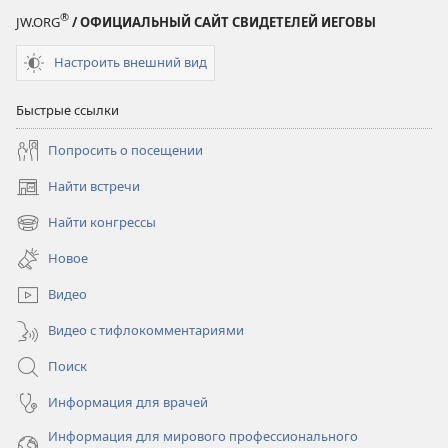
®
JW.ORG
/ ОФИЦИАЛЬНЫЙ САЙТ СВИДЕТЕЛЕЙ ИЕГОВЫ
Настроить внешний вид
Быстрые ссылки
Попросить о посещении
Найти встречи
(открывается
в
Найти конгрессы
(открывается
новом
в
окне)
Новое
новом
окне)
Видео
Видео с тифлокомментариями
Поиск
Информация для врачей
Информация для мирового профессионального