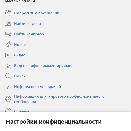
Быстрые ссылки
Попросить о посещении
Найти встречи
(открывается
в
Найти конгрессы
(открывается
новом
в
окне)
Новое
новом
окне)
Видео
Видео с тифлокомментариями
Поиск
Информация для врачей
Информация для мирового профессионального
сообщества
Справка
Настройки конфиденциальности
Пожертвования
(открывается