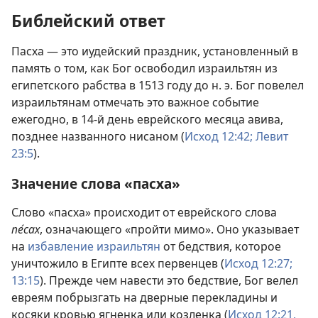
Библейский ответ
Пасха — это иудейский праздник, установленный в
память о том, как Бог освободил израильтян из
египетского рабства в 1513 году до н. э. Бог повелел
израильтянам отмечать это важное событие
ежегодно, в 14-й день еврейского месяца авива,
позднее названного нисаном (
Исход 12:42;
Левит
23:5
).
Значение слова «пасха»
Слово «пасха» происходит от еврейского слова
пе́сах
, означающего «пройти мимо». Оно указывает
на
избавление израильтян
от бедствия, которое
уничтожило в Египте всех первенцев (
Исход 12:27;
13:15
). Прежде чем навести это бедствие, Бог велел
евреям побрызгать на дверные перекладины и
косяки кровью ягненка или козленка (
Исход 12:21,