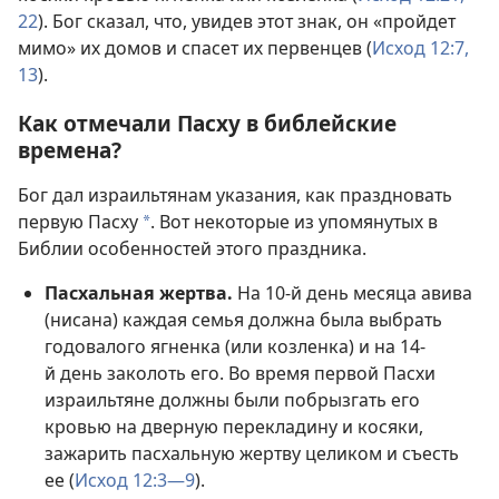
22
). Бог сказал, что, увидев этот знак, он «пройдет
мимо» их домов и спасет их первенцев (
Исход 12:7,
13
).
Как отмечали Пасху в библейские
времена?
Бог дал израильтянам указания, как праздновать
первую Пасху
. Вот некоторые из упомянутых в
a
Библии особенностей этого праздника.
Пасхальная жертва.
На 10-й день месяца авива
(нисана) каждая семья должна была выбрать
годовалого ягненка (или козленка) и на 14-
й день заколоть его. Во время первой Пасхи
израильтяне должны были побрызгать его
кровью на дверную перекладину и косяки,
зажарить пасхальную жертву целиком и съесть
ее (
Исход 12:3—9
).