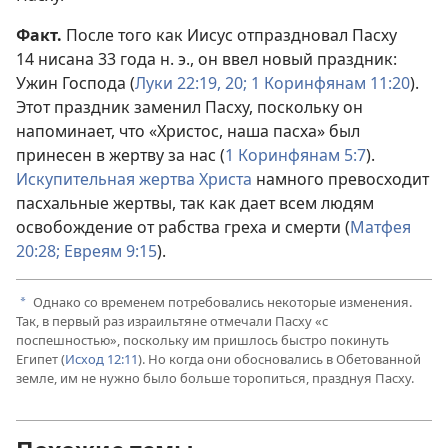
Факт.
После того как Иисус отпраздновал Пасху
14 нисана 33 года н. э., он ввел новый праздник:
Ужин Господа (
Луки 22:19, 20;
1 Коринфянам 11:20
).
Этот праздник заменил Пасху, поскольку он
напоминает, что «Христос, наша пасха» был
принесен в жертву за нас (
1 Коринфянам 5:7
).
Искупительная жертва Христа
намного превосходит
пасхальные жертвы, так как дает всем людям
освобождение от рабства греха и смерти (
Матфея
20:28;
Евреям 9:15
).
Однако со временем потребовались некоторые изменения.
a
Так, в первый раз израильтяне отмечали Пасху «с
поспешностью», поскольку им пришлось быстро покинуть
Египет (
Исход 12:11
). Но когда они обосновались в Обетованной
земле, им не нужно было больше торопиться, празднуя Пасху.