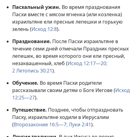
Пасхальный ужин.
Во время празднования
Пасхи вместе с мясом ягненка (или козленка)
израильтяне ели пресные лепешки и горькую
зелень (
Исход 12:8
).
Празднование.
После Пасхи израильтяне в
течение семи дней отмечали Праздник пресных
лепешек, во время которого они ели пресный,
незаквашенный, хлеб (
Исход 12:17—20;
2 Летопись 30:21
).
Обучение.
Во время Пасхи родители
рассказывали своим детям о Боге Иегове (
Исход
12:25—27
).
Путешествие.
Позднее, чтобы отпраздновать
Пасху, израильтяне ходили в Иерусалим
(
Второзаконие 16:5—7;
Луки 2:41
).
Другие традиции.
В дни Иисуса во время