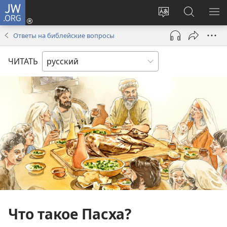
JW.ORG
Войти
(открывается
Изменить
Поиск
ПО
в
язык
по
М
Ответы на библейские вопросы
новом
сайта
jw.org
окне)
ЧИТАТЬ
Что такое Пасха?