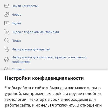
в
Найти конгрессы
(открывается
новом
в
окне)
Новое
новом
окне)
Видео
Видео с тифлокомментариями
Поиск
Информация для врачей
Информация для мирового профессионального
сообщества
Справка
Настройки конфиденциальности
Пожертвования
(открывается
Чтобы работа с сайтом была для вас максимально
в
новом
удобной, мы применяем cookie и другие подобные
ОНЛАЙН-БИБЛИОТЕКА Сторожевой башни
(открывается
окне)
технологии. Некоторые cookie необходимы для
в
работы сайта, и их нельзя отключить. В отношении
®
JW Hub
новом
(открывается