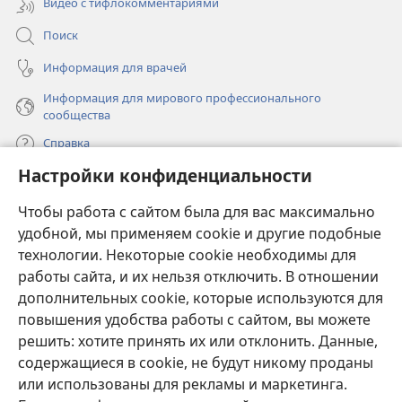
Видео с тифлокомментариями
Поиск
Информация для врачей
Информация для мирового профессионального
сообщества
Справка
Настройки конфиденциальности
Пожертвования
(открывается
Чтобы работа с сайтом была для вас максимально
в
новом
удобной, мы применяем cookie и другие подобные
ОНЛАЙН-БИБЛИОТЕКА Сторожевой башни
(открывается
окне)
технологии. Некоторые cookie необходимы для
в
работы сайта, и их нельзя отключить. В отношении
®
JW Hub
новом
(открывается
дополнительных cookie, которые используются для
окне)
в
®
повышения удобства работы с сайтом, вы можете
JW Library
новом
окне)
решить: хотите принять их или отклонить. Данные,
Watchtower Library
содержащиеся в cookie, не будут никому проданы
или использованы для рекламы и маркетинга.