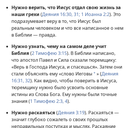
Нужно верить, что Иисус отдал свою жизнь за
наши грехи
(
Деяния 16:30, 31;
1 Иоанна 2:2
). Это
подразумевает веру в то, что Иисус был
реальным человеком и что все написанное о нем
в Библии — правда.
Нужно узнать, чему на самом деле учит
Библия
(
2 Тимофею 3:15
). В Библии написано,
что апостол Павел и Сила сказали тюремщику:
«Верь в Господа Иисуса, и спасешься». Затем они
стали объяснять ему «слово Иеговы
» (
Деяния
a
16:31, 32
). Как видно, чтобы поверить в Иисуса,
тюремщику нужно было усвоить основные
истины из Слова Бога. Ему нужны были точные
знания (
1 Тимофею 2:3, 4
).
Нужно раскаяться
(
Деяния 3:19
). Раскаяться —
значит глубоко сожалеть о своих прошлых
неправильных поступках и мыслях. Раскаяние