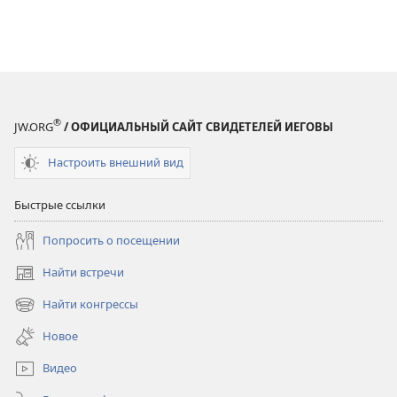
®
JW.ORG
/ ОФИЦИАЛЬНЫЙ САЙТ СВИДЕТЕЛЕЙ ИЕГОВЫ
Настроить внешний вид
Быстрые ссылки
Попросить о посещении
Найти встречи
(открывается
в
Найти конгрессы
(открывается
новом
в
окне)
Новое
новом
окне)
Видео