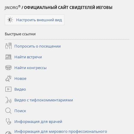
®
JW.ORG
/ ОФИЦИАЛЬНЫЙ САЙТ СВИДЕТЕЛЕЙ ИЕГОВЫ
Настроить внешний вид
Быстрые ссылки
Попросить о посещении
Найти встречи
(открывается
в
Найти конгрессы
(открывается
новом
в
окне)
Новое
новом
окне)
Видео
Видео с тифлокомментариями
Поиск
Информация для врачей
Информация для мирового профессионального