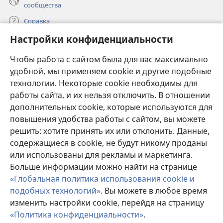
сообщества
Справка
Настройки конфиденциальности
Пожертвования
(открывается
Чтобы работа с сайтом была для вас максимально
в
новом
удобной, мы применяем cookie и другие подобные
ОНЛАЙН-БИБЛИОТЕКА Сторожевой башни
(открывается
окне)
технологии. Некоторые cookie необходимы для
в
работы сайта, и их нельзя отключить. В отношении
®
JW Hub
новом
(открывается
дополнительных cookie, которые используются для
окне)
в
®
повышения удобства работы с сайтом, вы можете
JW Library
новом
окне)
решить: хотите принять их или отклонить. Данные,
Watchtower Library
содержащиеся в cookie, не будут никому проданы
или использованы для рекламы и маркетинга.
Больше информации можно найти на странице
«Глобальная политика использования cookie и
подобных технологий»
. Вы можете в любое время
Copyright
© 2026 Watch Tower Bible and Tract Society of Pennsylvania.
УСЛОВИЯ ИСПОЛЬЗОВАНИЯ
|
ПОЛИТИКА
изменить настройки cookie, перейдя на страницу
КОНФИДЕНЦИАЛЬНОСТИ
|
НАСТРОЙКИ
«Политика конфиденциальности»
.
КОНФИДЕНЦИАЛЬНОСТИ