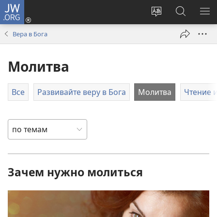
JW.ORG
Войти
(открывается
Изменить
Поиск
ПО
в
язык
по
М
Вера в Бога
новом
сайта
jw.org
окне)
Молитва
Все
Развивайте веру в Бога
Молитва
Чтение 
Зачем нужно молиться