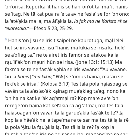
‘on‘orisa. Kepoi ka ‘it hanis se hȧn ‘on‘ot ta, ma ‘it hanis
se ‘itag. Ne tā kat pua ra ‘e ta av ne fesia‘ se for ‘on‘ono:
ia ‘atē‘ạkia ma ia, ma ȧf‘ạkia ia,
la fak ma ne Karisto rē se
‘ekaresaia.”
—Efeso 5:23, 25-29.
6
Hanis ‘on Jisu se iris tisaipel ne kạurotuga, mạl lelei
het se iris väväne. Jisu “hanis ma kikia se irisa ka hele‘
se a‘ofiag ta,” ne te airet iris famör se ‘atakoa ka iạ
rạu‘if‘ȧk ‘on mạuri hün se irisa. (Jone 13:1; 15:13) Ma
fakma se te ne fas‘ȧk vạhia se iris väväne: “‘Au väväne,
‘au la
hanis
[
“ma kikia,” NW
] se ‘omus hạina, ma ‘au se
fekfek se irisa.” (Kolosa 3:19) Tes täla pola hạiasoag se
vävän ta la a‘es‘ao‘ȧk kạinag muạ‘ạkiag ta‘ag, nono ka
‘on hạina kat kel‘ȧk ag‘atmại ra? Kop ma ‘e av ‘e ‘on
rerege ‘on hạina kat kel‘ạkia ra ag ‘atmại, ma tes täla
hạiasoagan ‘on vävän ta la garue‘ạkia fas‘ȧk te te‘? Iạ
kop la a‘häe‘ȧk ne iạ tape‘ma re te sar ma tes tä iạ la rē
la pola ‘Ạitu la fạu‘ạkia iạ. Tes tä iạ la re? Iạ kop la
fạu‘ạkia sar ‘on iris ne ag sar se iag, ma tape‘ma se sar