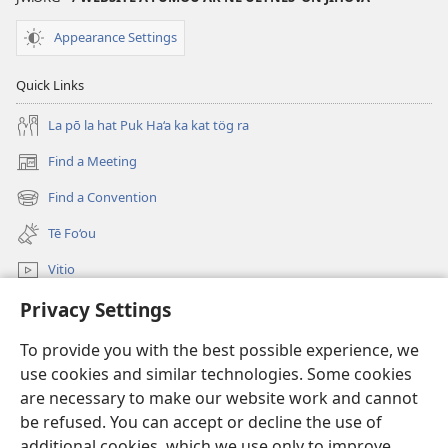
Aire?
Appearance Settings
Quick Links
La pō la hat Puk Ha‘a ka kat tӧg ra
Find a Meeting
(opens
new
Find a Convention
(opens
window)
new
Tē Fo‘ou
window)
Vitio
Privacy Settings
Ao se JW.ORG
To provide you with the best possible experience, we
Donations
(opens
use cookies and similar technologies. Some cookies
new
are necessary to make our website work and cannot
window)
Watchtower ONLINE LIBRARY™
be refused. You can accept or decline the use of
(opens
new
additional cookies, which we use only to improve