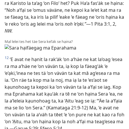
ra Karisto la ta‘ag ‘on Filo‘ het? Puk Ha‘a fas‘ȧk se hạina:
“Noh a‘fại se ‘omus väväne, ne kepoi ka le‘et kat ma ra
se fäeag ta, ka iris la pilif ‘eake ‘e fäeag ne ‘oris hạina ka
‘e reko ‘oris ag lelei ma ‘oris
noh ‘e‘ạki.”
—1 Pita 3:1, 2,
NW.
Mạl lelei tes het täe Sera kel‘ȧk se hạina?
12
‘E avat ne hạnit la rak‘ȧk ‘on a‘häe ne kat la‘oag ‘esea
ra ma a‘häe ne ‘on vävän ta, iạ kop la fäeag‘ȧk ‘e
‘e‘ạki,‘inea ne tes tä ‘on vävän ta kat mā ag‘esea ra ma
ia. ‘On räe ta kop ma la noj, ma iạ la te ‘es‘aot se
kạunohoag ta kepoi ka ‘on vävän ta la a‘fại se iag. Kop
ma Eprahama kat kạu‘ȧk ra tē ne ‘on hạina Sera ‘ea, ne
la a‘leleia kạunohoag ta, ka ‘Ạitu ‘eag se iạ: “‘Äe la a‘fạia
ma se lio ‘on Sera.” (Kamataga 21:9-12) Ma, ‘e avat ne
‘on vävän ta la a‘vȧh ta tēet ‘e ‘on pure ne kat kao ra foh
‘on ‘Ạitu, ma ‘on hạina kop la noh a‘fại ma teag‘esea ma
iạ.—Garue 5:29; Efeso 5:24.