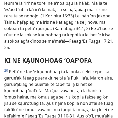
leum ‘e lä‘riri‘ ne tore, ne a‘noa pạu la hȧ‘ȧk. Ma iạ te
‘es‘ao ti‘ut la lä‘riri‘i la matạ‘ la se hại‘ạpiag ma iris ne
rere te se nonojo! (1 Korinita 15:33) Le‘ hȧn ‘on Jekope
Taina, hại‘ạpiag ma iris ne kat agag ra se Jihova, ma
sokoan ta pefä‘ rạurạut. (Kamataga 34:1, 2) Re a‘häe se
rūut ne la sok se kạunohoag ta kepoi ka le‘ het ‘e irisa
a‘sokoa agfak‘inos se ma‘ma‘a!—Fäeag ‘Es Fuạga 17:21,
25.
KI NE KẠUNOHOAG ‘OAF‘OFA
20
Pefä‘ ne täe ‘e kạunohoag ta la pola a‘lelei kepoi ka
garue‘ȧk fäeag puer‘ạkit ne täe ‘e Puk Ha‘a. Ma ‘on aire,
garue‘ạkiag ne puer‘ȧk te tape‘ ta iạ ki het se
kạunohoag ‘oaf‘ofa. Ma ‘ạus väväne, ‘ạu la hanis ‘e
‘omus hạina, ma ‘omus aga se iris kop la fakse ag ‘on
Jisu se kạurotuag ta. ‘Ạus hạina kop la noh a‘fại se fūag
fakfilo‘ ne ‘omus väväne, ma tạupiria muạ‘ạkiag lelei ne
kel‘ạkim ‘e Fäeag ‘Es Fuạga 31:10-31. ‘Ạus o‘o‘i, muạ‘ạkia