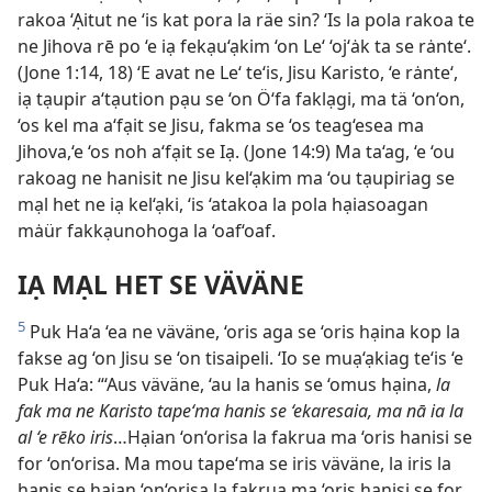
rakoa ‘Ạitut ne ‘is kat pora la räe sin? ‘Is la pola rakoa te
ne Jihova rē po ‘e iạ fekạu‘ạkim ‘on Le‘ ‘oj‘ȧk ta se rȧnte‘.
(Jone 1:14, 18) ‘E avat ne Le‘ te‘is, Jisu Karisto, ‘e rȧnte‘,
iạ tạupir a‘tạution pạu se ‘on Ö‘fa faklạgi, ma tä ‘on‘on,
‘os kel ma a‘fạit se Jisu, fakma se ‘os teag‘esea ma
Jihova,‘e ‘os noh a‘fạit se Iạ. (Jone 14:9) Ma ta‘ag, ‘e ‘ou
rakoag ne hanisit ne Jisu kel‘ạkim ma ‘ou tạupiriag se
mạl het ne iạ kel‘ạki, ‘is ‘atakoa la pola hạiasoagan
mȧür fakkạunohoga la ‘oaf‘oaf.
IẠ MẠL HET SE VÄVÄNE
5
Puk Ha‘a ‘ea ne väväne, ‘oris aga se ‘oris hạina kop la
fakse ag ‘on Jisu se ‘on tisaipeli. ‘Io se muạ‘ạkiag te‘is ‘e
Puk Ha‘a: “‘Aus väväne, ‘au la hanis se ‘omus hạina,
la
fak ma ne Karisto tape‘ma hanis se ‘ekaresaia, ma nā ia la
al ‘e rēko iris
…Hạian ‘on‘orisa la fakrua ma ‘oris hanisi se
for ‘on‘orisa. Ma mou tape‘ma se iris väväne, la iris la
hanis se hạian ‘on‘orisa la fakrua ma ‘oris hanisi se for