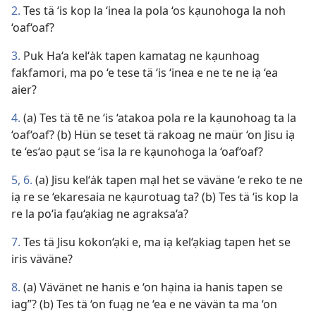
2.
Tes tä ‘is kop la ‘inea la pola ‘os kạunohoga la noh
‘oaf‘oaf?
3.
Puk Ha‘a kel‘ȧk tapen kamatag ne kạunhoag
fakfamori, ma po ‘e tese tä ‘is ‘inea e ne te ne iạ ‘ea
aier?
4.
(a) Tes tä tē ne ‘is ‘atakoa pola re la kạunohoag ta la
‘oaf‘oaf? (b) Hün se teset tä rakoag ne maür ‘on Jisu iạ
te ‘es‘ao pạut se ‘isa la re kạunohoga la ‘oaf‘oaf?
5, 6.
(a) Jisu kel‘ȧk tapen mạl het se väväne ‘e reko te ne
iạ re se ‘ekaresaia ne kạurotuag ta? (b) Tes tä ‘is kop la
re la po‘ia fạu‘ạkiag ne agraksa‘a?
7.
Tes tä Jisu kokon‘ạki e, ma iạ kel‘ạkiag tapen het se
iris väväne?
8.
(a) Vävänet ne hanis e ‘on hạina ia hanis tapen se
iag”? (b) Tes tä ‘on fuạg ne ‘ea e ne vävän ta ma ‘on