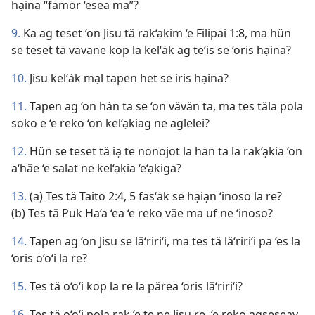
hạina “famör ‘esea ma”?
9.
Ka ag teset ‘on Jisu tä rak‘ạkim ‘e Filipai 1:8, ma hün
se teset tä väväne kop la kel‘ȧk ag te‘is se ‘oris hạina?
10.
Jisu kel‘ȧk mạl tapen het se iris hạina?
11.
Tapen ag ‘on hȧn ta se ‘on vävän ta, ma tes täla pola
soko e ‘e reko ‘on kel‘ạkiag ne aglelei?
12.
Hün se teset tä iạ te nonojot la hȧn ta la rak‘ạkia ‘on
a‘häe ‘e salat ne kel‘ạkia ‘e‘ạkiga?
13.
(a) Tes tä Taito 2:4, 5 fas‘ȧk se hạiạn ‘inoso la re?
(b) Tes tä Puk Ha‘a ‘ea ‘e reko väe ma uf ne ‘inoso?
14.
Tapen ag ‘on Jisu se lä‘riri‘i, ma tes tä lä‘riri‘i pa ‘es la
‘oris o‘o‘i la re?
15.
Tes tä o‘o‘i kop la re la pärea ‘oris lä‘riri‘i?
16.
Tes tä o‘o‘i pola rak ‘e te ne Jisu re, ‘e reko agseseav