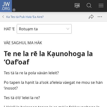
JW.ORG
Log
In
Jen
Ao
SH
(opens
fäeag
se
ME
Ka Tes tä Puk Ha‘a ‘Ea Aire?
new
ne
JW.ORG
window)
site
HAT ‘E
ta
VÄE SAGHUL MA HÄK
Te ne la rē la Kạunohoga la
‘Oaf‘oaf
Tes tä la re la pola vävän leleit?
Po tapen la hạnit la a‘sok a‘leleia väegat ne mou se hȧn
‘inosot?
Tes tä ö‘ö‘ lelei la re?