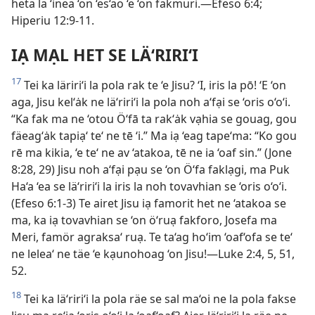
heta la ‘inea ‘on ‘es‘ao ‘e ‘on fakmuri.—Efeso 6:4;
Hiperiu 12:9-11.
IẠ MẠL HET SE LÄ‘RIRI‘I
17
Tei ka läriri‘i la pola rak te ‘e Jisu? ‘I, iris la pō! ‘E ‘on
aga, Jisu kel‘ȧk ne lä‘riri‘i la pola noh a‘fại se ‘oris o‘o‘i.
“Ka fak ma ne ‘otou Ö‘fā ta rak‘ȧk vạhia se gouag, gou
fäeag‘ȧk tapiạ‘ te‘ ne tē ‘i.” Ma iạ ‘eag tape‘ma: “Ko gou
rē ma kikia, ‘e te‘ ne av ‘atakoa, tē ne ia ‘oaf sin.” (Jone
8:28, 29) Jisu noh a‘fại pạu se ‘on Ö‘fa faklạgi, ma Puk
Ha‘a ‘ea se lä‘riri‘i la iris la noh tovavhian se ‘oris o‘o‘i.
(Efeso 6:1-3) Te airet Jisu iạ famorit het ne ‘atakoa se
ma, ka iạ tovavhian se ‘on ö‘ruạ fakforo, Josefa ma
Meri, famör agraksa‘ ruạ. Te ta‘ag ho‘im ‘oaf‘ofa se te‘
ne lelea‘ ne täe ‘e kạunohoag ‘on Jisu!—Luke 2:4, 5, 51,
52.
18
Tei ka lä‘riri‘i la pola räe se sal ma‘oi ne la pola fakse