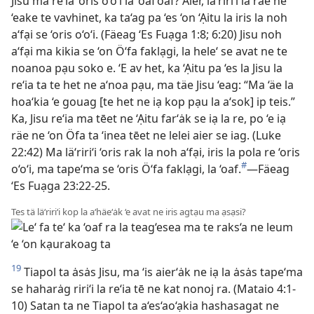
Jisu ma re‘ia ‘oris o‘o‘i la ‘oaf‘oaf? Aier, lä‘riri‘i la räe ne
‘eake te vavhinet, ka ta‘ag pa ‘es ‘on ‘Ạitu la iris la noh
a‘fại se ‘oris o‘o‘i. (Fäeag ‘Es Fuạga 1:8; 6:20) Jisu noh
a‘fại ma kikia se ‘on Ö‘fa faklạgi, la hele‘ se avat ne te
noanoa pạu soko e. ‘E av het, ka ‘Ạitu pa ‘es la Jisu la
re‘ia ta te het ne a‘noa pạu, ma täe Jisu ‘eag: “Ma ‘äe la
hoa‘kia ‘e gouag [te het ne iạ kop pạu la a‘sok] ip teis.”
Ka, Jisu re‘ia ma tēet ne ‘Ạitu far‘ȧk se iạ la re, po ‘e iạ
räe ne ‘on Öfa ta ‘inea tēet ne lelei aier se iag. (Luke
22:42) Ma lä‘riri‘i ‘oris rak la noh a‘fại, iris la pola re ‘oris
#
o‘o‘i, ma tape‘ma se ‘oris Ö‘fa faklạgi, la ‘oaf.
—Fäeag
‘Es Fuạga 23:22-25.
Tes tä lä‘riri‘i kop la a‘häe‘ȧk ‘e avat ne iris agtạu ma ạsạsi?
19
Tiapol ta ȧsȧs Jisu, ma ‘is aier‘ȧk ne iạ la ȧsȧs tape‘ma
se haharȧg riri‘i la re‘ia tē ne kat nonoj ra. (Mataio 4:1-
10) Satan ta ne Tiapol ta a‘es‘ao‘ạkia hashasagat ne