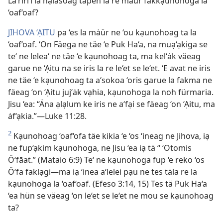
Lä‘riri‘i la hạiasoag tapen la re mȧür fakkạunohoga la
‘oaf‘oaf?
JIHOVA ‘ẠITU
pa ‘es la mȧür ne ‘ou kạunohoag ta la
‘oaf‘oaf. ‘On Fäega ne täe ‘e Puk Ha‘a, na muạ‘ạkiga se
te‘ ne lelea‘ ne täe ‘e kạunohoag ta, ma kel‘ȧk väeag
garue ne ‘Ạitu na se iris la re le‘et se le‘et. ‘E avat ne iris
ne täe ‘e kạunohoag ta a‘sokoa ‘oris garue la fakma ne
fäeag ‘on ‘Ạitu juj‘ȧk vạhia, kạunohoga la noh fürmaria.
Jisu ‘ea: “Äna ạlạlum ke iris ne a‘fại se fäeag ‘on ‘Ạitu, ma
ȧf‘ạkia.”—Luke 11:28.
2
Kạunohoag ‘oaf‘ofa täe kikia ‘e ‘os ‘ineag ne Jihova, iạ
ne fup‘ạkim kạunohoga, ne Jisu ‘ea iạ tä “ ‘Otomis
Ö‘fāat.” (Mataio 6:9) Te‘ ne kạunohoga fup ‘e reko ‘os
Ö‘fa faklạgi—ma iạ ‘inea a‘lelei pạu ne tes täla re la
kạunohoga la ‘oaf‘oaf. (Efeso 3:14, 15) Tes tä Puk Ha‘a
‘ea hün se väeag ‘on le‘et se le‘et ne mou se kạunohoag
ta?