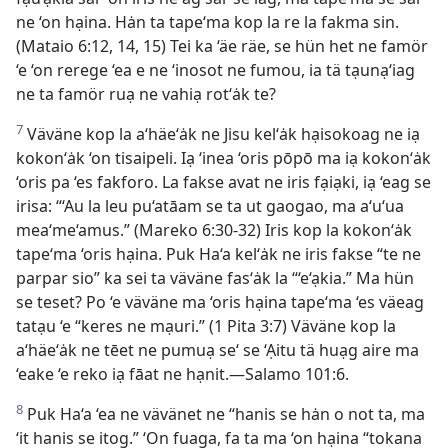
ne ‘on hạina. Hȧn ta tape‘ma kop la re la fakma sin.
(Mataio 6:12, 14, 15) Tei ka ‘äe räe, se hün het ne famör
‘e ‘on rerege ‘ea e ne ‘inosot ne fumou, ia tä tạunạ‘iag
ne ta famör ruạ ne vahiạ rot‘ȧk te?
7
Väväne kop la a‘häe‘ȧk ne Jisu kel‘ȧk hạisokoag ne iạ
kokon‘ȧk ‘on tisaipeli. Iạ ‘inea ‘oris pōpō ma iạ kokon‘ȧk
‘oris pa ‘es fakforo. La fakse avat ne iris fạiạki, iạ ‘eag se
irisa: “‘Au la leu pu‘atāam se ta ut gaogao, ma a‘u‘ua
mea‘me‘amus.” (Mareko 6:30-32) Iris kop la kokon‘ȧk
tape‘ma ‘oris hạina. Puk Ha‘a kel‘ȧk ne iris fakse “te ne
parpar sio” ka sei ta väväne fas‘ȧk la “‘e‘ạkia.” Ma hün
se teset? Po ‘e väväne ma ‘oris hạina tape‘ma ‘es väeag
tatạu ‘e “keres ne mạuri.” (1 Pita 3:7) Väväne kop la
a‘häe‘ȧk ne tēet ne pumuạ se‘ se ‘Ạitu tä huạg aire ma
‘eake ‘e reko iạ fāat ne hạnit.—Salamo 101:6.
8
Puk Ha‘a ‘ea ne vävänet ne “hanis se hȧn o not ta, ma
‘it hanis se itog.” ‘On fuaga, fa ta ma ‘on hạina “tokana