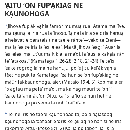
‘ẠITU ‘ON FUP‘ẠKIAG NE
KẠUNOHOGA
3
Jihova fup‘ȧk vạhia famör mumuạ rua, ‘Atama ma ‘Ive,
ma tạunạ‘ia iria rua la ‘inoso. Iạ na‘ia iria se ‘oria hanuạ
a‘helavat ‘e parataisit ne täe ‘e rȧnte‘—veko te ‘Iteni—
ma iạ ‘ea se iria la ‘es lelea‘. Ma tä Jihova ‘eag: “‘Auar la
‘es lelea‘ ma ‘ut‘ut ma kikia la ma‘oi, la ‘aus la kakạia rȧn
te‘ ‘atakoa.” (Kamataga 1:26-28; 2:18, 21-24) Te te‘is
‘eake rogrog la‘ma ne hanuju, po ‘e Jisu kel‘ȧk vạhia
tēet ne puk ta Kamataga, ‘ea hün se ‘on fup‘ạkiag ne
mȧür fakkạunohoga, aier. (Mataio 19:4, 5) Kop ma aier
‘is agtạu ma pefä‘ ma‘oi, ma kạinag mạuri te ‘on ‘i‘i
‘eake tä ‘amnȧk ‘on ‘Ạitu, ka ‘is la ‘io se hün het ne
kạunohoga po sema la noh ‘oaf‘ofa e.
4
Te‘ ne iris ne täe ‘e kạunohoag ta, pola hạiasoag
kạunohoga la ‘oaf‘oaf ‘e ‘oris kel‘ạkiag ne hanisi ne iris
rakom ‘e ‘Ạitu. (Efeso 5:1, 2) Ka, la po tapen, la ‘is la