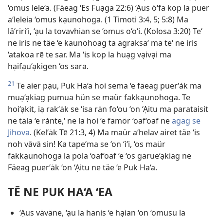
‘omus lele‘a. (Fäeag ‘Es Fuạga 22:6) ‘Ạus ö‘fa kop la puer
a‘leleia ‘omus kạunohoga. (1 Timoti 3:4, 5; 5:8) Ma
lä‘riri‘i, ‘ạu la tovavhian se ‘omus o‘o‘i. (Kolosa 3:20) Te‘
ne iris ne täe ‘e kaunohoag ta agraksa‘ ma te‘ ne iris
‘atakoa rē te sar. Ma ‘is kop la huạg vạivại ma
hạifạu‘ạkigen ‘os sara.
21
Te aier pạu, Puk Ha‘a hoi sema ‘e fäeag puer‘ȧk ma
muạ‘ạkiag pumua hün se maür fakkạunohoga. Te
hoi‘ạkit, iạ rak‘ȧk se ‘isa rȧn fo‘ou ‘on ‘Ạitu ma parataisit
ne täla ‘e rȧnte,‘ ne la hoi ‘e famör ‘oaf‘oaf ne
agag se
Jihova
. (Kel‘ȧk Tē 21:3, 4) Ma maür a‘helav airet täe ‘is
noh vāvā sin! Ka tape‘ma se ‘on ‘i‘i, ‘os maür
fakkạunohoga la pola ‘oaf‘oaf ‘e ‘os garue‘ạkiag ne
Fäeag puer‘ȧk ‘on ‘Ạitu ne täe ‘e Puk Ha‘a.
TĒ NE PUK HA‘A ‘EA
‘Ạus väväne, ‘ạu la hanis ‘e hạian ‘on ‘omusu la