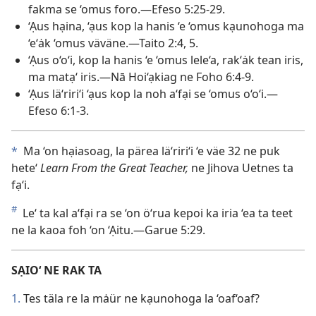
fakma se ‘omus foro.—Efeso 5:25-29.
‘Ạus hạina, ‘ạus kop la hanis ‘e ‘omus kạunohoga ma
‘e‘ȧk ‘omus väväne.—Taito 2:4, 5.
‘Ạus o‘o‘i, kop la hanis ‘e ‘omus lele‘a, rak‘ȧk tean iris,
ma matạ‘ iris.—Nā Hoi‘ạkiag ne Foho 6:4-9.
‘Ạus lä‘riri‘i ‘ạus kop la noh a‘fại se ‘omus o‘o‘i.—
Efeso 6:1-3.
*
Ma ‘on hạiasoag, la pärea lä‘riri‘i ‘e väe 32 ne puk
hete‘
Learn From the Great Teacher,
ne Jihova Uetnes ta
fạ‘i.
#
Le‘ ta kal a‘fại ra se ‘on ö‘rua kepoi ka iria ‘ea ta teet
ne la kaoa foh ‘on ‘Ạitu.—Garue 5:29.
SẠIO‘ NE RAK TA
1.
Tes täla re la mȧür ne kạunohoga la ‘oaf‘oaf?