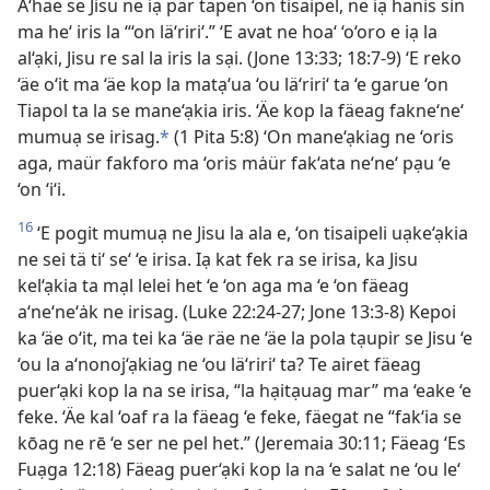
A‘häe se Jisu ne iạ pär tapen ‘on tisaipel, ne iạ hanis sin
ma he‘ iris la “‘on lä‘riri‘.” ‘E avat ne hoa‘ ‘o‘oro e iạ la
al‘ạki, Jisu re sal la iris la sại. (Jone 13:33; 18:7-9) ‘E reko
‘äe o‘it ma ‘äe kop la matạ‘ua ‘ou lä‘riri‘ ta ‘e garue ‘on
Tiapol ta la se mane‘ạkia iris. ‘Äe kop la fäeag fakne‘ne‘
mumuạ se irisag.
*
(1 Pita 5:8) ‘On mane‘ạkiag ne ‘oris
aga, maür fakforo ma ‘oris mȧür fak‘ata ne‘ne‘ pạu ‘e
‘on ‘i‘i.
16
‘E pogit mumuạ ne Jisu la ala e, ‘on tisaipeli uạke‘ạkia
ne sei tä ti‘ se‘ ‘e irisa. Iạ kat fek ra se irisa, ka Jisu
kel‘ạkia ta mạl lelei het ‘e ‘on aga ma ‘e ‘on fäeag
a‘ne‘ne‘ȧk ne irisag. (Luke 22:24-27; Jone 13:3-8) Kepoi
ka ‘äe o‘it, ma tei ka ‘äe räe ne ‘äe la pola tạupir se Jisu ‘e
‘ou la a‘nonoj‘ạkiag ne ‘ou lä‘riri‘ ta? Te airet fäeag
puer‘ạki kop la na se irisa, “la hạitạuag mar” ma ‘eake ‘e
feke. ‘Äe kal ‘oaf ra la fäeag ‘e feke, fäegat ne “fak‘ia se
kōag ne rē ‘e ser ne pel het.” (Jeremaia 30:11; Fäeag ‘Es
Fuạga 12:18) Fäeag puer‘ạki kop la na ‘e salat ne ‘ou le‘