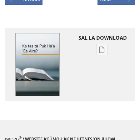
SAL LA DOWNLOAD
Sal
la
download
Tē
ne
pạni
Ka
Tes
tä
Puk
Ha‘a
‘Ea
®
JW.ORG
/ WEBSITE A‘FŪMOU‘ȦK NE UETNES ‘ON JIHOVA