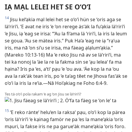
IẠ MẠL LELEI HET SE O‘O‘I
14
Jisu kel‘ạkia mạl lelei het se o‘o‘i hün se ‘oris aga se
lä‘riri‘i. ‘E avat ne iris ‘e ‘on rerege ȧs‘ȧk la fu‘ạkia lä‘riri‘i
‘e Jisu, iạ ‘eag se irisa: “‘Au la fi‘ama lä ‘riri‘i, la iris la leum
se goua. ‘Au se mätea iris.” Puk Ha‘a ‘eag ne iạ “rạ‘ua
iris, ma nā ‘on si‘u se irisa, ma fäeag ạlạlum‘ạkia.”
(Mareko 10:13-16) Ma ‘e reko Jisu nā av se lä‘riri‘i, ma
tei ka nonoj la ‘äe la re la fakma sin se ‘ạu lelea‘ fa ma
hạina? Iris pa ‘es, a‘ti‘ pạu ‘e ‘ou ava. ‘Äe kop la na ‘ou
ava la rak‘ȧk tean iris, po ‘e ta‘ag tēet ne Jihova fas‘ȧk se
o‘o‘i la iris la re‘ia.—Nā Hoi‘ạkiag ne Foho 6:4-9.
Tes tä o‘o‘i pola rakam ‘e ag ‘on Jisu se lä‘riri‘i?
15
‘E reko rȧnte‘ helu‘en la raksa‘ pạu, o‘o‘i kop la pärea
‘oris lä‘riri‘i ‘e kạinag famör ne pa ‘es la mane‘ạkia ‘oris
mạuri, la fakse iris ne pa garue‘ȧk mane‘ạkia ‘oris foro.