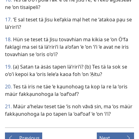
ne ‘on tisaipeli?
17.
‘E sal teset tä Jisu kel‘ạkia mạl het ne ‘atakoa pạu se
lä‘riri‘i?
18.
Hün se teset tä Jisu tovavhian ma kikia se ‘on Ö‘fa
faklạgi ma sei tä lä‘riri‘i la a‘ofan ‘e ‘on ‘i‘i ‘e avat ne iris
tovavhian se ‘oris o‘o‘i?
19.
(a) Satan ta ȧsȧs tapen lä‘riri‘i? (b) Tes tä la sok se
o‘o‘i kepoi ka ‘oris lele‘a kaoa foh ‘on ‘Ạitu?
20.
Tes tä iris ne täe ‘e kạunohoag ta kop la re la ‘oris
mȧür fakkạunohoga la ‘oaf‘oaf?
21.
Mȧür a‘helav teset täe ‘is noh vāvā sin, ma ‘os mȧür
fakkạunohoga la po tapen la ‘oaf‘oaf ‘e ‘on ‘i‘i?
Previous
Next