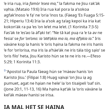
‘e iria ruạ, iria
famör ‘esea ma,”
la fakma ne Jisu rak‘ȧk
vạhia. (Mataio 19:6) Iria rua kal pora la a‘sokoa
agfak‘inoso ‘e fạ‘ ne ‘oria ‘inos ta. (Fäeag ‘Es Fuạga 5:15-
21; Hiperiu 13:4) Iria la a‘sok ag ta‘ag kepoi ka iria kat
kokon‘ȧk ra pa ‘es ‘on le‘et ma le‘et. (1 Korinita 7:3-5)
Fas‘ȧk te ‘es‘ao la ȧf‘ạki te‘: “Ne tā kat puạ ra ‘e ta av ne
fesia‘ se
for ‘on‘ono: ia ‘atē‘ạkia ma ia, ma ȧf‘ạkia ia
.” Iris
väväne kop la hanis ‘e ‘oris hạina la fakma ne iris hanis
‘e for ‘on‘orisa, ma iris la a‘häe‘ȧk ne iris täla tög sạio‘ se
‘oris filo‘ heta, Jisu Karisto hün se te ne iris re.—Efeso
5:29; 1 Korinita 11:3.
9
‘Apostol ta Paula fäeag hün se ‘mäeav hanis ‘on
Karisto Jisu.’ (Filipai 1:8) Huạg vạivại ‘on Jisu iạ ag
pumuet, agat ne hạian ne hele‘ la ‘on tisaipeli ‘oaf sin.
(Jone 20:1, 11-13, 16) Ma hạina kạt‘ȧk la ‘oris väväne la
kel‘ȧk mäeav hanisi se irisa.
IẠ MẠL HET SE HẠINA