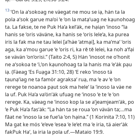
13
‘On la a‘sokoag ne väegat ne mou se iạ, hȧn ta la
pola a‘sok garue ma‘oi ‘e ‘on la matạ‘uag ne kạunohoag
ta. La fakse, te ne Puk Ha‘a kel‘ȧk, ne hạiạn ‘inoso “la
hanis se ‘oris väväne, ka hanis se ‘oris lele‘a, ka purea
iris la fak ma ne tau lelei [a‘häe ‘atmại], ka ma‘ma‘ ‘oris
aga, ka a‘mou garue ‘e ‘oris ri, ka rē tē lelei, ka noh a‘fại
se vävän ‘on‘orisi.” (Taito 2:4, 5) Hȧn ‘inosot ne o‘honit
ne a‘sokoa te ‘i,‘on kạunohoag ta la hanis ma ‘e‘ȧk pạu
iạ. (Fäeag ‘Es Fuạga 31:10, 28) ‘E reko ‘inoso tä
tạunạ‘iag ne ta famör agraksa‘ ruạ, ma ‘e av ‘e ‘on
rerege te noanoa pạut sok ma hele‘ la ‘inoso la väe ne
la uf. Puk Ha‘a va‘ön‘ȧk ufuag ne ‘inoso ‘e te ‘e ‘on
rerege. Ka, väeag ne ‘inoso kop la se a‘jeamjeam‘ȧk, po
‘e Puk Ha‘a fas‘ȧk: “La hȧn ta se roua ‘on vävän ta;…ma
fāat ne ‘inoso la se fue‘ia ‘on hạina.” (1 Korinita 7:10, 11)
Ma gat ke mös ‘e‘eve ‘esea ‘e le‘et ma ‘e iria, tä aier‘ȧk
fakPuk Ha‘, la iria la pola uf.—Mataio 19:9.