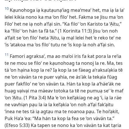
10
Kạunohoga iạ kạutạunạ‘iag mea‘mea‘ het, ma iạ la la‘
lelei kikia nono ka ma ‘on filo‘ het. Fakma se Jisu ma ‘on
Filo‘ het ne iạ noh a‘fại sin. “Ka filo‘ ‘on Karisto ta ‘Ạitu,”
ka “filo‘ ‘on hȧn ta fā ta.” (1 Korinita 11:3) Jisu ‘on noh
a‘fạit se ‘on filo‘ heta ‘Ạitu, iạ mạl lelei het ‘e reko te‘ ne
‘is ‘atakoa ma ‘os filo‘ tutu ne ‘is kop la noh a‘fại sin.
11
Famori agraksa‘, ma ao ma‘oi iris fa kat pora la re‘ia
te ne mou se filo‘ ne kạunohoag ta nonoj la re. Ma, tes
tä ‘on hạina kop la re? Iạ kop la se fäeag a‘raksa‘ạkia tē
ne ‘on vävän ta re puer vạhia, ne ȧs‘ȧk la tekạia fūạg
puer fakfilo‘ ne ‘on vävän ta. Hȧn ta kop la a‘häe‘ȧk ne
huạg vạivại ma mäeav totoka ta tē ne pumuạ se‘ ‘e maf
‘on ‘Ạitu. (1 Pita 3:4) Ma ‘e ‘on kel‘ạkiag ne ag ‘i, iạ la räe
ne vavhiạn pạu la ia la kel‘ạkia ‘on noh a‘fại fak‘ạitu
‘inea ne tes tä iạ agtạu ma te noanoa pạu. Te hoi‘ạkit,
Puk Ha‘a ‘ea: “Ma hȧn ta kop la fea se ‘on vävän ta.”
(Efeso 5:33) Ka tapen se nono ka ‘on vävän ta kat tạria