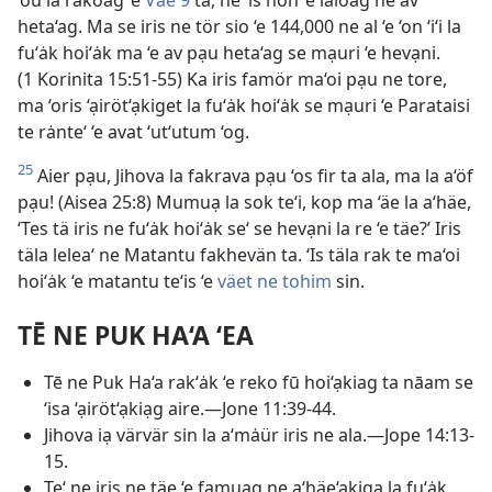
heta‘ag. Ma se iris ne tör sio ‘e 144,000 ne al ‘e ‘on ‘i‘i la
fu‘ȧk hoi‘ȧk ma ‘e av pạu heta‘ag se mạuri ‘e hevạni.
(1 Korinita 15:51-55) Ka iris famör ma‘oi pạu ne tore,
ma ‘oris ‘ạiröt‘ạkiget la fu‘ȧk hoi‘ȧk se mạuri ‘e Parataisi
te rȧnte‘ ‘e avat ‘ut‘utum ‘og.
25
Aier pạu, Jihova la fakrava pạu ‘os fir ta ala, ma la a‘öf
pạu! (Aisea 25:8) Mumuạ la sok te‘i, kop ma ‘äe la a‘häe,
‘Tes tä iris ne fu‘ȧk hoi‘ȧk se‘ se hevạni la re ‘e täe?’ Iris
täla lelea‘ ne Matantu fakhevän ta. ‘Is täla rak te ma‘oi
hoi‘ȧk ‘e matantu te‘is ‘e
väet ne tohim
sin.
TĒ NE PUK HA‘A ‘EA
Tē ne Puk Ha‘a rak‘ȧk ‘e reko fū hoi‘ạkiag ta nāam se
‘isa ‘ạiröt‘ạkiạg aire.—Jone 11:39-44.
Jihova iạ värvär sin la a‘mȧür iris ne ala.—Jope 14:13-
15.
Te‘ ne iris ne täe ‘e fạmuạg ne a‘häe‘ạkiga la fu‘ȧk