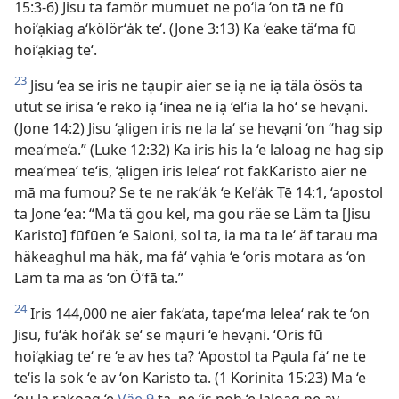
15:3-6) Jisu ta famör mumuet ne po‘ia ‘on tā ne fū
hoi‘ạkiag a‘kölör‘ȧk te‘. (Jone 3:13) Ka ‘eake tä‘ma fū
hoi‘ạkiạg te‘.
23
Jisu ‘ea se iris ne tạupir aier se iạ ne iạ täla ösös ta
utut se irisa ‘e reko iạ ‘inea ne iạ ‘el‘ia la hö‘ se hevạni.
(Jone 14:2) Jisu ‘ạligen iris ne la la‘ se hevạni ‘on “hag sip
mea‘me‘a.” (Luke 12:32) Ka iris his la ‘e laloag ne hag sip
mea‘mea‘ te‘is, ‘ạligen iris lelea‘ rot fakKaristo aier ne
mā ma fumou? Se te ne rak‘ȧk ‘e Kel‘ȧk Tē 14:1, ‘apostol
ta Jone ‘ea: “Ma tä gou kel, ma gou räe se Läm ta [Jisu
Karisto] fūfūen ‘e Saioni, sol ta, ia ma ta le‘ äf tarau ma
häkeaghul ma häk, ma fȧ‘ vạhia ‘e ‘oris motara as ‘on
Läm ta ma as ‘on Ö‘fā ta.”
24
Iris 144,000 ne aier fak‘ata, tape‘ma lelea‘ rak te ‘on
Jisu, fu‘ȧk hoi‘ȧk se‘ se mạuri ‘e hevạni. ‘Oris fū
hoi‘ạkiag te‘ re ‘e av hes ta? ‘Apostol ta Pạula fȧ‘ ne te
te‘is la sok ‘e av ‘on Karisto ta. (1 Korinita 15:23) Ma ‘e
‘ou la rakoag ‘e
Väe 9
ta, ne ‘is noh ‘e laloag ne av