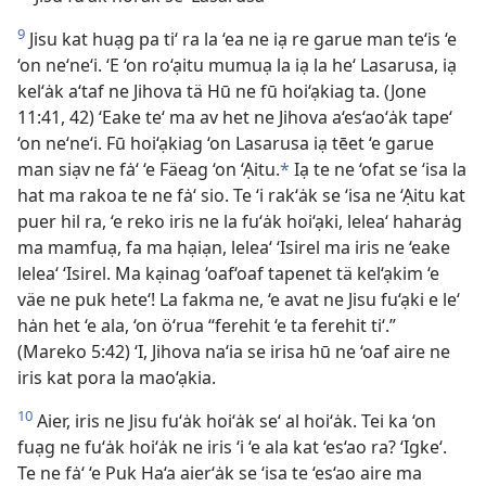
9
Jisu kat huạg pa ti‘ ra la ‘ea ne iạ re garue man te‘is ‘e
‘on ne‘ne‘i. ‘E ‘on ro‘ạitu mumuạ la iạ la he‘ Lasarusa, iạ
kel‘ȧk a‘taf ne Jihova tä Hū ne fū hoi‘ạkiag ta. (Jone
11:41, 42) ‘Eake te‘ ma av het ne Jihova a‘es‘ao‘ȧk tape‘
‘on ne‘ne‘i. Fū hoi‘ạkiag ‘on Lasarusa iạ tēet ‘e garue
man siạv ne fȧ‘ ‘e Fäeag ‘on ‘Ạitu.
*
Iạ te ne ‘ofat se ‘isa la
hat ma rakoa te ne fȧ‘ sio. Te ‘i rak‘ȧk se ‘isa ne ‘Ạitu kat
puer hil ra, ‘e reko iris ne la fu‘ȧk hoi‘ạki, lelea‘ haharȧg
ma mamfuạ, fa ma hạiạn, lelea‘ ‘Isirel ma iris ne ‘eake
lelea‘ ‘Isirel. Ma kạinag ‘oaf‘oaf tapenet tä kel‘ạkim ‘e
väe ne puk hete‘! La fakma ne, ‘e avat ne Jisu fu‘ạki e le‘
hȧn het ‘e ala, ‘on ö‘rua “ferehit ‘e ta ferehit ti‘.”
(Mareko 5:42) ‘I, Jihova na‘ia se irisa hū ne ‘oaf aire ne
iris kat pora la mao‘ạkia.
10
Aier, iris ne Jisu fu‘ȧk hoi‘ȧk se‘ al hoi‘ȧk. Tei ka ‘on
fuạg ne fu‘ȧk hoi‘ȧk ne iris ‘i ‘e ala kat ‘es‘ao ra? ‘Igke‘.
Te ne fȧ‘ ‘e Puk Ha‘a aier‘ȧk se ‘isa te ‘es‘ao aire ma