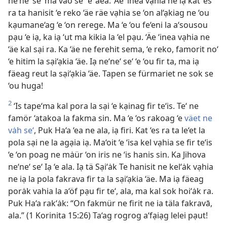
ne‘ne‘ se‘ ma väo se‘ ‘e ‘äea. ‘Äe ‘inea vạhia ne iạ kat ‘es
ra ta hanisit ‘e reko ‘äe räe vạhia se ‘on al‘ạkiag ne ‘ou
kạumane‘ag ‘e ‘on rerege. Ma ‘e ‘ou fe‘eni la a‘sousou
pạu ‘e iạ, ka iạ ‘ut ma kikia la ‘el pạu. ‘Äe ‘inea vạhia ne
‘äe kal sại ra. Ka ‘äe ne ferehit sema, ‘e reko, famorit no‘
‘e hitim la sại‘ạkia ‘äe. Iạ ne‘ne‘ se‘ ‘e ‘ou fir ta, ma iạ
fäeag reut la sại‘ạkia ‘äe. Tapen se fürmariet ne sok se
‘ou huga!
2
‘Is tape‘ma kal pora la sại ‘e kạinag fir te‘is. Te‘ ne
famör ‘atakoa la fakma sin. Ma ‘e ‘os rakoag ‘e
väet ne
vȧh se‘
, Puk Ha‘a ‘ea ne ala, iạ firi. Kat ‘es ra ta le‘et la
pola sại ne la agạia iạ. Ma‘oit ‘e ‘isa kel vạhia se fir te‘is
‘e ‘on poag ne mȧür ‘on iris ne ‘is hanis sin. Ka Jihova
ne‘ne‘ se‘ Iạ ‘e ala. Iạ tä Sại‘ȧk Te hanisit ne kel‘ȧk vạhia
ne iạ la pola fakrava fir ta la sại‘ạkia ‘äe. Ma iạ fäeag
porȧk vahia la a‘öf pạu fir te‘, ala, ma kal sok hoi‘ȧk ra.
Puk Ha‘a rak‘ȧk: “On fakmür ne firit ne ia täla fakravā,
ala.” (1 Korinita 15:26) Ta‘ag rogrog a‘fạiạg lelei pạut!