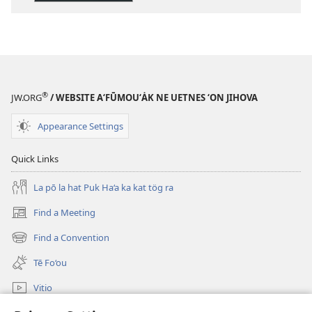
Ka
Tes
tä
Puk
Ha‘a
‘Ea
®
JW.ORG
/ WEBSITE A‘FŪMOU‘ȦK NE UETNES ‘ON JIHOVA
Aire?
Appearance Settings
Quick Links
La pō la hat Puk Ha‘a ka kat tӧg ra
Find a Meeting
(opens
new
Find a Convention
(opens
window)
new
Tē Fo‘ou
window)
Vitio