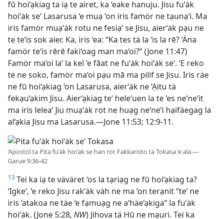
fū hoi‘ạkiag ta iạ te airet, ka ‘eake hanuju. Jisu fu‘ȧk
hoi‘ȧk se‘ Lasarusa ‘e muạ ‘on iris famör ne tạunạ‘i. Ma
iris famör muạ‘ȧk rotu ne fesiạ‘ se Jisu, aier‘ȧk pạu ne
te te‘is sok aier. Ka, iris ‘ea: “Ka tes tä la ‘is la rē? ‘Äna
famör te‘is rērē faki‘oag man ma‘oi?” (Jone 11:47)
Famör ma‘oi la‘ la kel ‘e fāat ne fu‘ȧk hoi‘ȧk se‘. ‘E reko
te ne soko, famör ma‘oi pạu mā ma pilif se Jisu. Iris räe
ne fū hoi‘ạkiag ‘on Lasarusa, aier‘ȧk ne ‘Ạitu tä
fekạu‘ạkim Jisu. Aier‘ạkiag te‘ hele‘uen la te ‘es ne‘ne‘it
ma iris lelea‘ Jiu muạ‘ȧk rot ne huạg ne‘ne‘i hạifäegag la
al‘ạkia Jisu ma Lasarusa.—Jone 11:53; 12:9-11.
‘Apostol ta Pita fu‘ȧk hoi‘ȧk se hȧn rot Fakkaristo ta Tokasa ‘e ala.—
Garue 9:36-42
13
Tei ka iạ te väväret ‘os la tạriạg ne fū hoi‘ạkiag ta?
‘Igke‘, ‘e reko Jisu rak‘ȧk vȧh ne ma ‘on terạnit “te‘ ne
iris ‘atakoa ne täe ‘e fạmuạg ne a‘häe‘ạkiga” la fu‘ȧk
hoi‘ȧk. (Jone 5:28,
NW
) Jihova tä Hū ne mạuri. Tei ka