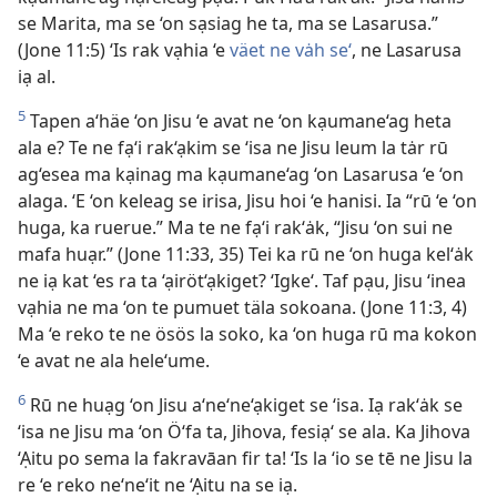
se Marita, ma se ‘on sạsiag he ta, ma se Lasarusa.”
(Jone 11:5) ‘Is rak vạhia ‘e
väet ne vȧh se‘
, ne Lasarusa
iạ al.
5
Tapen a‘häe ‘on Jisu ‘e avat ne ‘on kạumane‘ag heta
ala e? Te ne fạ‘i rak‘ạkim se ‘isa ne Jisu leum la tȧr rū
ag‘esea ma kạinag ma kạumane‘ag ‘on Lasarusa ‘e ‘on
alaga. ‘E ‘on keleag se irisa, Jisu hoi ‘e hanisi. Ia “rū ‘e ‘on
huga, ka ruerue.” Ma te ne fạ‘i rak‘ȧk, “Jisu ‘on sui ne
mafa huạr.” (Jone 11:33, 35) Tei ka rū ne ‘on huga kel‘ȧk
ne iạ kat ‘es ra ta ‘ạiröt‘ạkiget? ‘Igke‘. Taf pạu, Jisu ‘inea
vạhia ne ma ‘on te pumuet täla sokoana. (Jone 11:3, 4)
Ma ‘e reko te ne ösös la soko, ka ‘on huga rū ma kokon
‘e avat ne ala hele‘ume.
6
Rū ne huạg ‘on Jisu a‘ne‘ne‘ạkiget se ‘isa. Iạ rak‘ȧk se
‘isa ne Jisu ma ‘on Ö‘fa ta, Jihova, fesiạ‘ se ala. Ka Jihova
‘Ạitu po sema la fakravāan fir ta! ‘Is la ‘io se tē ne Jisu la
re ‘e reko ne‘ne‘it ne ‘Ạitu na se iạ.