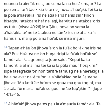
noanoa la aier‘ȧk ne iạ po sema la na hoi‘ȧk mạuri? La
po sema, te ‘i täe kikia ‘e te ne Jihova a‘häe‘ạki. Tei ka ia
la pola a‘häe‘ạkia iris ne atia ka ‘is hanis sin? Piliön
hisaghul ‘atakoa ‘e hef ne lạgi, ka ‘Aitu na ‘atakoa ‘oris
as tutu! (Aisea 40:26) Ma ‘Ạitu Jihova po sema la
a‘häe‘ạkia te‘ ne te ‘atakoa ne täe ‘e iris ne atia ka ‘is
hanis sin, ma iạ pola na hoi‘ȧk se irisa mạuri.
14
Tapen a‘häe ‘on Jihova ‘e ‘on la fu‘ȧk hoi‘ȧk ne iris ne
ala? Puk Ha‘a ‘ea ne ‘on huga ririạf la fu‘ȧk hoi‘ȧk se‘
famör ala. Fa agnonoj ta Jope sạio‘: “Kepoi ka ta
famorit la al ma, ma tei ka ia la pōla mȧür hoi‘ạkim?”
Jope fäeag‘ạkia ‘on noh tạrit ‘e famuag ne a‘häe‘ạkiga la
hele‘ se avat ne ‘Ạitu ‘on la a‘häe‘ạkiạg ne iạ. Iạ ‘ea se
Jihova: “Ma kotä ‘äe he‘om se goua ma gou togiof, ma
‘äe täla fürmaria hoi‘ȧk se gou, ne ‘äe fup‘ạkim.”—Jope
14:13-15.
15
A‘häe‘ȧk! Jihova pa ‘es pạu la a‘mạuria famör ala. Tei