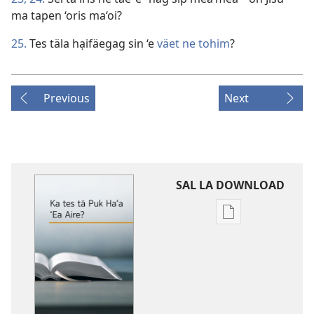
ma tapen ‘oris ma‘oi?
25.
Tes täla hạifäegag sin ‘e
väet ne tohim
?
Previous
Next
SAL LA DOWNLOAD
Sal
la
download
Tē
ne
pạni