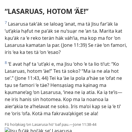
“LASARUAS, HOTOM ‘ÄE!”
7
Lasarusa tak‘ȧk se laloag ‘anat, ma tä Jisu far‘ȧk la
‘ut‘ạkia hạfut ne pa‘ȧk se nu‘suạr ne ‘an ta. Marita kat
kạu‘ȧk ra ‘e reko terȧn häk vȧh‘ia, ma kop ma for ‘on
Lasarusa kamatan la par. (Jone 11:39) Se räe ‘on famori,
iris ‘ea ka tes tä ‘on ‘esao?
8
‘E avat hạf ta ‘ut‘ạki e, ma Jisu ‘oho ‘e ta lio ti‘ut: “Ko
Lasaruas, hotom ‘äe!” Tes tä soko? “Ma ia ne ala hot
se‘.” (Jone 11:43, 44) Tei ka ‘äe la pola a‘häe se ‘ofat ne
tạu se famori ‘e täe? Hensạsiag ma kạinag ma
kạumane‘ag ‘on Lasarusa, ‘inea ne iạ atia. Ka iạ te‘is—
ne iris hanis sin hotomea. Kop ma la noanoa la
aier‘ạkia te a‘helavat ne soko. Iris ma‘oi kạp se iạ ‘e ti‘
ne ‘oris ‘ofa. Kotä ma fakrava‘ạkiget se ala!
Fū hoi‘ạkiag ‘on Lasarusa hö‘ ‘oaf pạu.—Jone 11:38-44