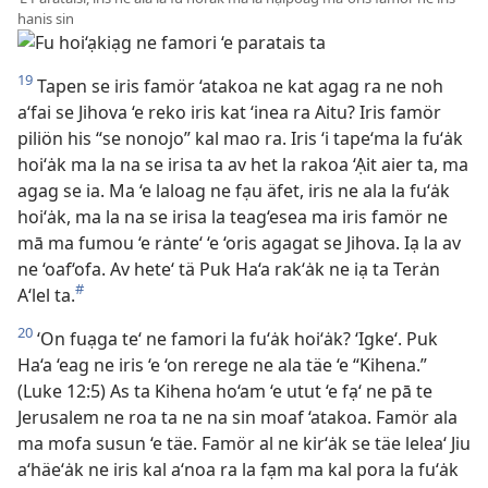
hanis sin
19
Tapen se iris famör ‘atakoa ne kat agag ra ne noh
a‘fai se Jihova ‘e reko iris kat ‘inea ra Aitu? Iris famör
piliön his “se nonojo” kal mao ra. Iris ‘i tape‘ma la fu‘ȧk
hoi‘ȧk ma la na se irisa ta av het la rakoa ‘Ạit aier ta, ma
agag se ia. Ma ‘e laloag ne fạu äfet, iris ne ala la fu‘ȧk
hoi‘ȧk, ma la na se irisa la teag‘esea ma iris famör ne
mā ma fumou ‘e rȧnte‘ ‘e ‘oris agagat se Jihova. Iạ la av
ne ‘oaf‘ofa. Av hete‘ tä Puk Ha‘a rak‘ȧk ne iạ ta Terȧn
#
A‘lel ta.
20
‘On fuạga te‘ ne famori la fu‘ȧk hoi‘ȧk? ‘Igke‘. Puk
Ha‘a ‘eag ne iris ‘e ‘on rerege ne ala täe ‘e “Kihena.”
(Luke 12:5) As ta Kihena ho‘am ‘e utut ‘e fạ‘ ne pā te
Jerusalem ne roa ta ne na sin moaf ‘atakoa. Famör ala
ma mofa susun ‘e täe. Famör al ne kir‘ȧk se täe lelea‘ Jiu
a‘häe‘ȧk ne iris kal a‘noa ra la fạm ma kal pora la fu‘ȧk