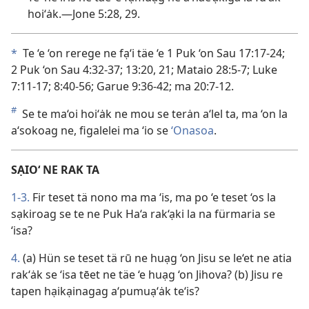
hoi‘ȧk.—Jone 5:28, 29.
*
Te ‘e ‘on rerege ne fạ‘i täe ‘e 1 Puk ‘on Sau 17:17-24;
2 Puk ‘on Sau 4:32-37; 13:20, 21; Mataio 28:5-7; Luke
7:11-17; 8:40-56; Garue 9:36-42; ma 20:7-12.
#
Se te ma‘oi hoi‘ȧk ne mou se terȧn a‘lel ta, ma ‘on la
a‘sokoag ne, figalelei ma ‘io se
‘Onasoa
.
SẠIO‘ NE RAK TA
1-3.
Fir teset tä nono ma ma ‘is, ma po ‘e teset ‘os la
sạkiroag se te ne Puk Ha‘a rak‘ạki la na fürmaria se
‘isa?
4.
(a) Hün se teset tä rū ne huạg ‘on Jisu se le‘et ne atia
rak‘ȧk se ‘isa tēet ne täe ‘e huạg ‘on Jihova? (b) Jisu re
tapen hạikạinagag a‘pumuạ‘ȧk te‘is?