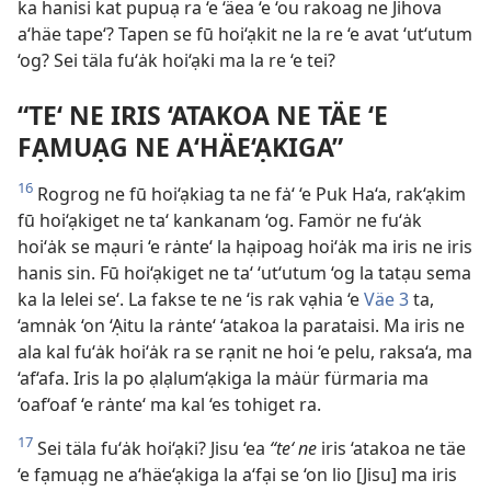
ka hanisi kat pupuạ ra ‘e ‘äea ‘e ‘ou rakoag ne Jihova
a‘häe tape‘? Tapen se fū hoi‘ạkit ne la re ‘e avat ‘ut‘utum
‘og? Sei täla fu‘ȧk hoi‘ạki ma la re ‘e tei?
“TE‘ NE IRIS ‘ATAKOA NE TÄE ‘E
FẠMUẠG NE A‘HÄE‘ẠKIGA”
16
Rogrog ne fū hoi‘ạkiag ta ne fȧ‘ ‘e Puk Ha‘a, rak‘ạkim
fū hoi‘ạkiget ne ta‘ kankanam ‘og. Famör ne fu‘ȧk
hoi‘ȧk se mạuri ‘e rȧnte‘ la hạipoag hoi‘ȧk ma iris ne iris
hanis sin. Fū hoi‘ạkiget ne ta‘ ‘ut‘utum ‘og la tatạu sema
ka la lelei se‘. La fakse te ne ‘is rak vạhia ‘e
Väe 3
ta,
‘amnȧk ‘on ‘Ạitu la rȧnte‘ ‘atakoa la parataisi. Ma iris ne
ala kal fu‘ȧk hoi‘ȧk ra se rạnit ne hoi ‘e pelu, raksa‘a, ma
‘af‘afa. Iris la po ạlạlum‘ạkiga la mȧür fürmaria ma
‘oaf‘oaf ‘e rȧnte‘ ma kal ‘es tohiget ra.
17
Sei täla fu‘ȧk hoi‘ạki? Jisu ‘ea
“te‘ ne
iris ‘atakoa ne täe
‘e fạmuạg ne a‘häe‘ạkiga la a‘fại se ‘on lio [Jisu] ma iris