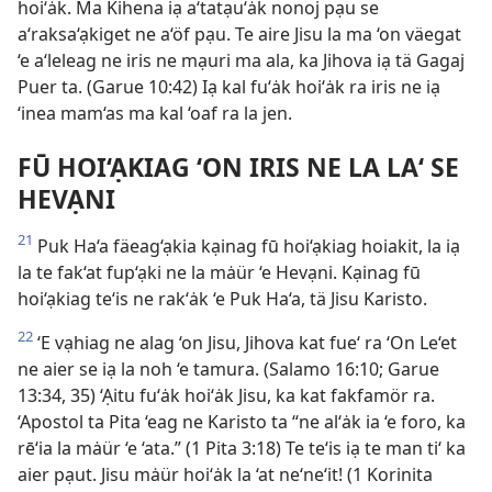
hoi‘ȧk. Ma Kihena iạ a‘tatạu‘ȧk nonoj pạu se
a‘raksa‘ạkiget ne a‘öf pạu. Te aire Jisu la ma ‘on väegat
‘e a‘leleag ne iris ne mạuri ma ala, ka Jihova iạ tä Gagaj
Puer ta. (Garue 10:42) Iạ kal fu‘ȧk hoi‘ȧk ra iris ne iạ
‘inea mam‘as ma kal ‘oaf ra la jen.
FŪ HOI‘ẠKIAG ‘ON IRIS NE LA LA‘ SE
HEVẠNI
21
Puk Ha‘a fäeag‘ạkia kạinag fū hoi‘ạkiag hoiakit, la iạ
la te fak‘at fup‘ạki ne la mȧür ‘e Hevạni. Kạinag fū
hoi‘ạkiag te‘is ne rak‘ȧk ‘e Puk Ha‘a, tä Jisu Karisto.
22
‘E vạhiag ne alag ‘on Jisu, Jihova kat fue‘ ra ‘On Le‘et
ne aier se iạ la noh ‘e tamura. (Salamo 16:10; Garue
13:34, 35) ‘Ạitu fu‘ȧk hoi‘ȧk Jisu, ka kat fakfamör ra.
‘Apostol ta Pita ‘eag ne Karisto ta “ne al‘ȧk ia ‘e foro, ka
rē‘ia la mȧür ‘e ‘ata.” (1 Pita 3:18) Te te‘is iạ te man ti‘ ka
aier pạut. Jisu mȧür hoi‘ȧk la ‘at ne‘ne‘it! (1 Korinita