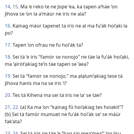
14, 15.
Ma ‘e reko te ne Jope ‘ea, ka tapen a‘häe ‘on
Jihova se ‘on la a‘mȧür ne iris ne ala?
16.
Kạinag mȧür tapenet ta iris ne al ma fu‘ȧk hoi‘ạki la
po?
17.
Tapen ‘on ofrau ne fu hoi‘ȧk ta?
18.
Sei tä ‘e iris “famör se nonojo” ne täe la fu‘ȧk hoi‘ạki,
ma ‘ạiröt‘ạkiag te‘is täe tapen se ‘äea?
19.
Sei tä “famör se nonojo,” ma ạlạlum‘ạkiag tese tä
Jihova hanis ma na se iris ‘i?
20.
Tes tä Kihena ma sei tä iris ne la‘ se täe?
21, 22.
(a) Ka ma ‘on “kạinag fū hoi‘ạkiag tes hoiakit”?
(b) Sei tä famör mumuet ne fu‘ȧk hoi‘ȧk se‘ se mȧür
fak‘ata?
23, 24.
Sei tä iris ne täe ‘e “hag sip mea‘mea‘” ‘on Jisu