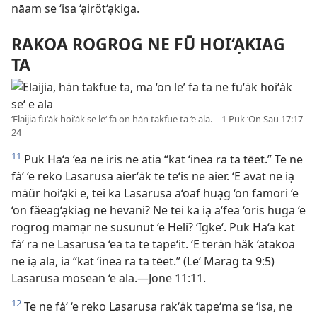
nāam se ‘isa ‘ạiröt‘ạkiga.
RAKOA ROGROG NE FŪ HOI‘ẠKIAG
TA
‘Elaijia fu‘ȧk hoi‘ȧk se le‘ fa on hȧn takfue ta ‘e ala.—1 Puk ‘On Sau 17:17-
24
11
Puk Ha‘a ‘ea ne iris ne atia “kat ‘inea ra ta tēet.” Te ne
fȧ‘ ‘e reko Lasarusa aier‘ȧk te te‘is ne aier. ‘E avat ne iạ
mȧür hoi‘ạki e, tei ka Lasarusa a‘oaf huạg ‘on famori ‘e
‘on fäeag‘ạkiag ne hevani? Ne tei ka iạ a‘fea ‘oris huga ‘e
rogrog mamạr ne susunut ‘e Heli? ‘Igke‘. Puk Ha‘a kat
fȧ‘ ra ne Lasarusa ‘ea ta te tape‘it. ‘E terȧn häk ‘atakoa
ne iạ ala, ia “kat ‘inea ra ta tēet.” (Le‘ Marag ta 9:5)
Lasarusa mosean ‘e ala.—Jone 11:11.
12
Te ne fȧ‘ ‘e reko Lasarusa rak‘ȧk tape‘ma se ‘isa, ne