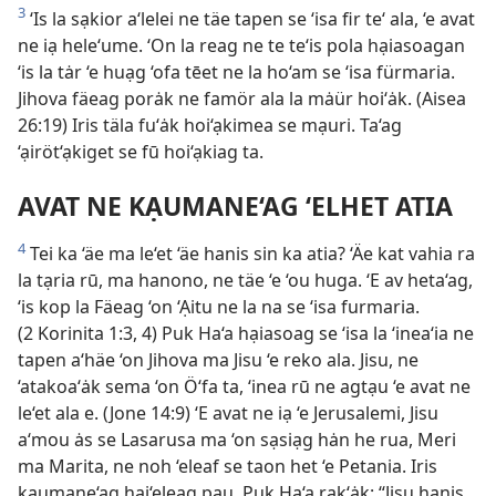
3
‘Is la sạkior a‘lelei ne täe tapen se ‘isa fir te‘ ala, ‘e avat
ne iạ hele‘ume. ‘On la reag ne te te‘is pola hạiasoagan
‘is la tȧr ‘e huạg ‘ofa tēet ne la ho‘am se ‘isa fürmaria.
Jihova fäeag porȧk ne famör ala la mȧür hoi‘ȧk. (Aisea
26:19) Iris täla fu‘ȧk hoi‘ạkimea se mạuri. Ta‘ag
‘ạiröt‘ạkiget se fū hoi‘ạkiag ta.
AVAT NE KẠUMANE‘AG ‘ELHET ATIA
4
Tei ka ‘äe ma le‘et ‘äe hanis sin ka atia? ‘Äe kat vahia ra
la tạria rū, ma hanono, ne täe ‘e ‘ou huga. ‘E av heta‘ag,
‘is kop la Fäeag ‘on ‘Ạitu ne la na se ‘isa furmaria.
(2 Korinita 1:3, 4) Puk Ha‘a hạiasoag se ‘isa la ‘inea‘ia ne
tapen a‘häe ‘on Jihova ma Jisu ‘e reko ala. Jisu, ne
‘atakoa‘ȧk sema ‘on Ö‘fa ta, ‘inea rū ne agtạu ‘e avat ne
le‘et ala e. (Jone 14:9) ‘E avat ne iạ ‘e Jerusalemi, Jisu
a‘mou ȧs se Lasarusa ma ‘on sạsiạg hȧn he rua, Meri
ma Marita, ne noh ‘eleaf se taon het ‘e Petania. Iris
kạumane‘ag hại‘eleag pạu. Puk Ha‘a rak‘ȧk: “Jisu hanis