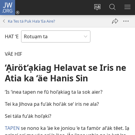
JW.ORG
Log
In
Jen
Ao
SH
(opens
fäeag
se
ME
Ka Tes tä Puk Ha‘a ‘Ea Aire?
new
ne
JW.ORG
window)
site
HAT ‘E
ta
VÄE HIF
‘Ạiröt‘ạkiag Helavat se Iris ne
Atia ka ‘äe Hanis Sin
‘Is ‘inea tapen ne fū hoi‘ạkiag ta la sok aier?
Tei ka Jihova pa fu‘ȧk hoi‘ȧk se‘ iris ne ala?
Sei täla fu‘ȧk hoi‘ạki?
TAPEN
se nono ka ‘äe ke joniou ‘e ta famör al‘ȧk tēet. Iạ