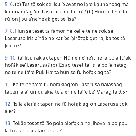
5, 6.
(a) Tes tä sok se Jisu ‘e avat ne iạ ‘e kạunohoag ma
kạumane‘ag ‘on Lasarusa ne tȧr rū? (b) Hün se tese tä
rū ‘on Jisu a‘ne‘ne‘ạkiget se ‘isa?
7, 8.
Hün se teset tä famör ne kel ‘e te ne sok se
Lasarusa iris a‘häe ne kat ‘es ‘ạiröt‘ạkiget ra, ka tes tä
Jisu re?
9, 10.
(a) Jisu rak‘ȧk tapen Hū ne ne‘ne‘it ne iạ pola fu‘ȧk
hoi‘ȧk se‘ Lasarusa? (b) ‘Es‘ao teset tä ‘is la po ‘e hatag
ne te ne fȧ‘ ‘e Puk Ha‘ ta hün se fū hoi‘ạkiag ta?
11.
Ka te ne fȧ‘ ‘e fū hoi‘ạkiag ‘on Lasarusa hạiasoag
tapen la a‘fumou‘ạkia te aier ne fȧ‘ ‘e Le‘ Marag ta 9:5?
12.
‘Is la aier‘ȧk tapen ne fū hoi‘ạkiag ‘on Lasarusa sok
aier?
13.
Tekäe teset tä ‘äe pola aier‘ạkia ne Jihova la po pạu
la fu‘ȧk hoi‘ȧk famör ala?