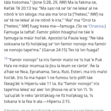
täla hotomea.” (Jone 5:28, 29,
NW
) Ma la fakma se,
Kel‘ȧk Tē 20:13 ‘ea: “Ma sạsi nā se‘ te‘ ne lelea‘ al ne
nōnō ‘e ‘on laloga: ma ala ma ‘oroi ta [“hetesi,”
NW
] na
se‘ tē ne lelea‘ al ne nōnō ‘e iria.” “Ala” ma “Oroi ta
[“hetesi,”
NW
] fuạg ‘esea ma—fạmuga. (‘Io se
‘Onasoa
.)
Fạmuga la taftaf. Famör piliön hisaghul ne täe ‘e
fạmuga la mȧür hoi‘ȧk. Apostol ta Paula ‘eag: “Ne täla
sokoana ta fū hoi‘ạkiag se‘ ‘on famör nonojo ma famör
se nonojo tape‘ma.” (Garue 24:15) Tes tä ‘on fuaga?
18
“Famör nonojo” ta iris famör ma‘oi ne ‘is hat ‘e Puk
Ha‘a ne mȧür mumuạ la Jisu la leum se rȧnte‘. ‘Äe la
a‘häe se Noa, Eprahama, Sera, Ruti, Esteri, ma iris ma‘oi
hoi‘ȧk. Iris fa ma hạian ‘i ne fumou ‘oris pilifi täe
fäeag‘ȧk ‘e Hiperiu väe 11 ta. Ka “famör nonojo” iris
tape‘ma lelea‘ ea‘ aier ‘on Jihova ne al ‘e ‘on ‘i‘i. ‘Is
‘uạ‘uạ‘ȧk ‘e reko ‘ạiröt‘ạkiag ne fū hoi‘ạkiag ta, ‘is
tokana ‘e la fea ‘e ala.—Hiperiu 2:15.
‘E Parataisi, iris ne ala la fū hoi‘ȧk ma la hạipoag ma ‘oris famör ne iris