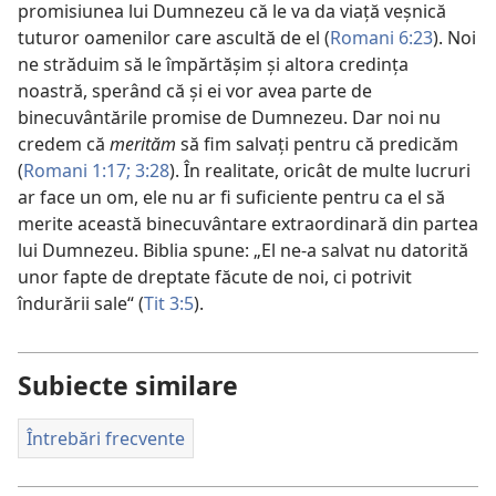
promisiunea lui Dumnezeu că le va da viață veșnică
tuturor oamenilor care ascultă de el (
Romani 6:23
). Noi
ne străduim să le împărtășim și altora credința
noastră, sperând că și ei vor avea parte de
binecuvântările promise de Dumnezeu. Dar noi nu
credem că
merităm
să fim salvați pentru că predicăm
(
Romani 1:17;
3:28
). În realitate, oricât de multe lucruri
ar face un om, ele nu ar fi suficiente pentru ca el să
merite această binecuvântare extraordinară din partea
lui Dumnezeu. Biblia spune: „El ne-a salvat nu datorită
unor fapte de dreptate făcute de noi, ci potrivit
îndurării sale“ (
Tit 3:5
).
Subiecte similare
Întrebări frecvente