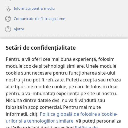
Informații pentru medici
Comunicate din întreaga lume
Ajutor
Donații
(se
Setări de confidențialitate
deschide
o
Pentru a vă oferi cea mai bună experiență, folosim
Watchtower – BIBLIOTECĂ ONLINE™
(se
fereastră
module cookie și tehnologii similare. Unele module
deschide
nouă)
®
JW Hub
cookie sunt necesare pentru funcționarea site-ului
o
(se
fereastră
nostru și nu pot fi refuzate. Puteți accepta sau refuza
deschide
nouă)
®
JW Library
o
alte tipuri de module cookie, pe care le folosim doar
fereastră
pentru a vă îmbunătăți experiența pe site-ul nostru.
nouă)
Watchtower Library
Niciuna dintre datele dvs. nu va fi vândută sau
folosită în scop comercial. Pentru mai multe
informații, citiți
Politica globală de folosire a cookie-
urilor și a tehnologiilor similare
. Vă puteți personaliza
setările oricând doriți accesând
Setările de
Copyright
© 2026 Watch Tower Bible and Tract Society of Pennsylvania.