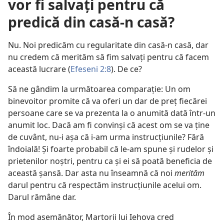
vor fi salvați pentru că
predică din casă-n casă?
Nu. Noi predicăm cu regularitate din casă-n casă, dar
nu credem că merităm să fim salvați pentru că facem
această lucrare (
Efeseni 2:8
). De ce?
Să ne gândim la următoarea comparație: Un om
binevoitor promite că va oferi un dar de preț fiecărei
persoane care se va prezenta la o anumită dată într-un
anumit loc. Dacă am fi convinși că acest om se va ține
de cuvânt, nu-i așa că i-am urma instrucțiunile? Fără
îndoială! Și foarte probabil că le-am spune și rudelor și
prietenilor noștri, pentru ca și ei să poată beneficia de
această șansă. Dar asta nu înseamnă că noi
merităm
darul pentru că respectăm instrucțiunile acelui om.
Darul rămâne dar.
În mod asemănător, Martorii lui Iehova cred