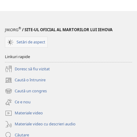
®
JW.ORG
/ SITE-UL OFICIAL AL MARTORILOR LUI IEHOVA
Setări de aspect
Linkuri rapide
Doresc să fiu vizitat
Caută o întrunire
(se
deschide
Caută un congres
(se
o
deschide
fereastră
Ce e nou
o
nouă)
fereastră
Materiale video
nouă)
Materiale video cu descrieri audio
Căutare