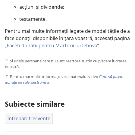
acțiuni și dividende;
testamente.
Pentru mai multe informații legate de modalitățile de a
face donații disponibile în țara voastră, accesați pagina
„
Faceți donații pentru Martorii lui Iehova
”.
Și unele persoane care nu sunt Martore susțin cu plăcere lucrarea
a
noastră.
Pentru mai multe informații, vezi materialul video
Cum să facem
b
donații pe cale electronică
.
Subiecte similare
Întrebări frecvente