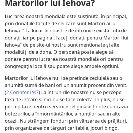
Martorilor lui Iehova?
Lucrarea noastră mondială este susținută, în principal,
prin donațiile făcute de cei care sunt Martori ai lui
Iehova.
La locurile noastre de întrunire există cutii de
a
donații, iar pe pagina „Faceți donații pentru Martorii lui
Iehova” de pe site-ul nostru sunt menționate și alte
modalități de a dona. O persoană poate alege să
doneze pentru lucrarea noastră mondială ori pentru
congregația locală sau poate alege ambele opțiuni.
Martorilor lui Iehova nu li se pretinde zeciuială sau o
anumită sumă de bani ori un anumit procent din venit.
(
2 Corinteni 9:7
) La întrunirile noastre nu se percepe
taxă de intrare și nici nu se face colectă. În plus, nu se
percep taxe pentru serviciile religioase ținute cu ocazia
botezurilor, a înmormântărilor, a nunților sau în alte
ocazii. Nu strângem fonduri prin vânzarea de prăjituri,
prin organizarea de târguri caritabile, jocuri bingo,