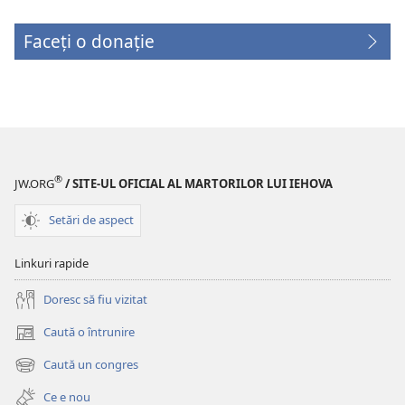
Faceți o donație
(se
deschide
o
fereastră
nouă)
®
JW.ORG
/ SITE-UL OFICIAL AL MARTORILOR LUI IEHOVA
Setări de aspect
Linkuri rapide
Doresc să fiu vizitat
Caută o întrunire
(se
deschide
Caută un congres
(se
o
deschide
fereastră
Ce e nou