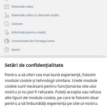
o
nouă)
fereastră
Materiale video
nouă)
Materiale video cu descrieri audio
Căutare
Informații pentru medici
Comunicate din întreaga lume
Ajutor
Donații
(se
Setări de confidențialitate
deschide
o
Pentru a vă oferi cea mai bună experiență, folosim
Watchtower – BIBLIOTECĂ ONLINE™
(se
fereastră
module cookie și tehnologii similare. Unele module
deschide
nouă)
®
JW Hub
cookie sunt necesare pentru funcționarea site-ului
o
(se
fereastră
nostru și nu pot fi refuzate. Puteți accepta sau refuza
deschide
nouă)
®
JW Library
o
alte tipuri de module cookie, pe care le folosim doar
fereastră
pentru a vă îmbunătăți experiența pe site-ul nostru.
nouă)