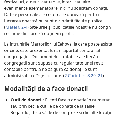
festivaluri, dineuri caritabile, loterii sau alte
evenimente asemănătoare, nici nu solicităm donații.
Datele personale ale celor care donează pentru
lucrarea noastră nu sunt niciodată făcute publice.
(
Matei 6:2-4
) Site-urile și publicațiile noastre nu conțin
reclame din care să obținem profit.
La întrunirile Martorilor lui Iehova, la care poate asista
oricine, este prezentat lunar raportul contabil al
congregației. Documentele contabile ale fiecărei
congregații sunt supuse cu regularitate unei revizii
contabile pentru a ne asigura că donațiile sunt
administrate cu înțelepciune. (
2 Corinteni 8:20, 21
)
Modalități de a face donații
Cutii de donații:
Puteți face o donație în numerar
sau prin cec la cutiile de donații de la sălile
Regatului, de la sălile de congrese și din alte locații