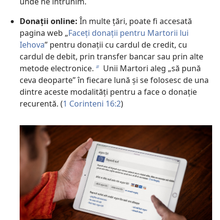
unde ne întrunim.
Donații online:
În multe țări, poate fi accesată
pagina web „
Faceți donații pentru Martorii lui
Iehova
” pentru donații cu cardul de credit, cu
cardul de debit, prin transfer bancar sau prin alte
metode electronice.
Unii Martori aleg „să pună
b
ceva deoparte” în fiecare lună și se folosesc de una
dintre aceste modalități pentru a face o donație
recurentă. (
1 Corinteni 16:2
)