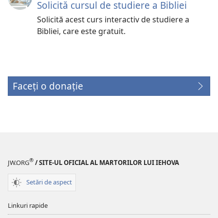
Solicită cursul de studiere a Bibliei
Solicită acest curs interactiv de studiere a
Bibliei, care este gratuit.
Faceți o donație
(se
deschide
o
fereastră
nouă)
®
JW.ORG
/ SITE-UL OFICIAL AL MARTORILOR LUI IEHOVA
Setări de aspect
Linkuri rapide