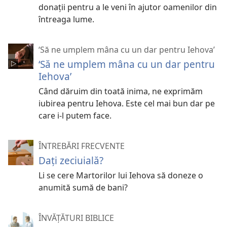
donații pentru a le veni în ajutor oamenilor din
întreaga lume.
‘Să ne umplem mâna cu un dar pentru Iehova’
‘Să ne umplem mâna cu un dar pentru
Iehova’
Când dăruim din toată inima, ne exprimăm
iubirea pentru Iehova. Este cel mai bun dar pe
care i-l putem face.
ÎNTREBĂRI FRECVENTE
Dați zeciuială?
Li se cere Martorilor lui Iehova să doneze o
anumită sumă de bani?
ÎNVĂȚĂTURI BIBLICE