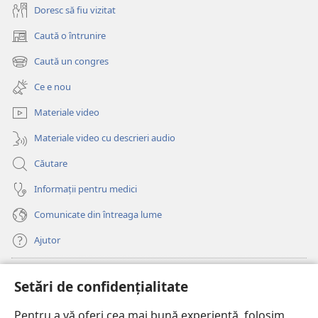
Doresc să fiu vizitat
Caută o întrunire
(se
deschide
Caută un congres
(se
o
deschide
fereastră
Ce e nou
o
nouă)
fereastră
Materiale video
nouă)
Materiale video cu descrieri audio
Căutare
Informații pentru medici
Comunicate din întreaga lume
Ajutor
Donații
(se
Setări de confidențialitate
deschide
o
Pentru a vă oferi cea mai bună experiență, folosim
Watchtower – BIBLIOTECĂ ONLINE™