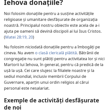
Iehova donațiile?
Noi folosim donațiile pentru a susține activitățile
religioase și umanitare desfășurate de organizația
noastră. Principalul nostru obiectiv este acela de a-i
ajuta pe oameni să devină discipoli ai lui Isus Cristos.
(
Matei 28:19, 20
)
Nu folosim niciodată donațiile pentru a îmbogăți pe
cineva. Nu avem
o clasă clericală plătită
. Bătrânii de
congregație nu sunt plătiți pentru activitatea lor și nici
Martorii lui Iehova, în general, pentru că predică de la
ușă la ușă. Cei care slujesc la filialele noastre și la
sediul mondial, inclusiv membrii Corpului de
Guvernare, aparțin unui ordin religios al cărui
personal este nesalariat.
Exemple de activități desfășurate
de noi