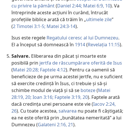
cu privire la pământ
(
Daniel 2:44;
Matei 6:9, 10
). Va
întreprinde aceste acțiuni în curând, întrucât
profețiile biblice arată că trăim în „
ultimele zile
”
(
2 Timotei 3:1-5;
Matei 24:3-14
).
Isus este regele
Regatului ceresc al lui Dumnezeu
.
El a început să domnească în
1914
(
Revelația 11:15
).
Salvare.
Eliberarea din păcat și moarte este
posibilă prin
jertfa de răscumpărare oferită de Isus
(
Matei 20:28;
Faptele 4:12
). Pentru ca oamenii să
beneficieze de pe urma acestei jertfe, nu e suficient
să exercite credință în Isus, ci trebuie și să-și
schimbe modul de viață și să se
boteze
(
Matei
28:19, 20;
Ioan 3:16;
Faptele 3:19, 20
). Faptele arată
dacă credința unei persoane este vie (
Iacov 2:24,
26
). Cu toate acestea,
salvarea
nu poate fi câștigată;
ea ne este oferită prin „bunătatea nemeritată” a lui
Dumnezeu (
Galateni 2:16,
21
).