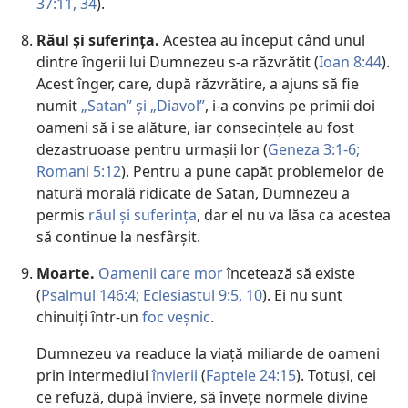
37:11,
34
).
Răul și suferința.
Acestea au început când unul
dintre îngerii lui Dumnezeu s-a răzvrătit (
Ioan 8:44
).
Acest înger, care, după răzvrătire, a ajuns să fie
numit
„Satan” și „Diavol”
, i-a convins pe primii doi
oameni să i se alăture, iar consecințele au fost
dezastruoase pentru urmașii lor (
Geneza 3:1-6;
Romani 5:12
). Pentru a pune capăt problemelor de
natură morală ridicate de Satan, Dumnezeu a
permis
răul și suferința
, dar el nu va lăsa ca acestea
să continue la nesfârșit.
Moarte.
Oamenii care mor
încetează să existe
(
Psalmul 146:4;
Eclesiastul 9:5,
10
). Ei nu sunt
chinuiți într-un
foc veșnic
.
Dumnezeu va readuce la viață miliarde de oameni
prin intermediul
învierii
(
Faptele 24:15
). Totuși, cei
ce refuză, după înviere, să învețe normele divine