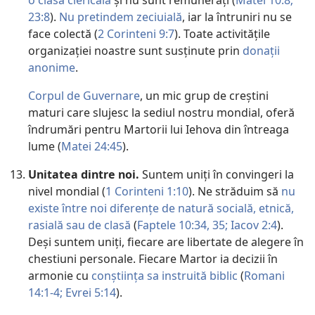
o clasă clericală
și nu sunt remunerați (
Matei 10:8;
23:8
).
Nu pretindem zeciuială
, iar la întruniri nu se
face colectă (
2 Corinteni 9:7
). Toate activitățile
organizației noastre sunt susținute prin
donații
anonime
.
Corpul de Guvernare
, un mic grup de creștini
maturi care slujesc la sediul nostru mondial, oferă
îndrumări pentru Martorii lui Iehova din întreaga
lume (
Matei 24:45
).
Unitatea dintre noi.
Suntem uniți în convingeri la
nivel mondial (
1 Corinteni 1:10
). Ne străduim să
nu
existe între noi diferențe de natură socială, etnică,
rasială sau de clasă
(
Faptele 10:34, 35;
Iacov 2:4
).
Deși suntem uniți, fiecare are libertate de alegere în
chestiuni personale. Fiecare Martor ia decizii în
armonie cu
conștiința sa instruită biblic
(
Romani
14:1-4;
Evrei 5:14
).