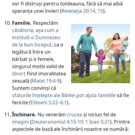
vor fi distruși pentru totdeauna, fără să mai aibă
speranța unei învieri (
Revelația 20:14, 15
).
Familie.
Respectăm
căsătoria, așa cum a
instituit-o Dumnezeu
de la bun început
, ca o
legătură între un
bărbat și o femeie,
singurul motiv valid de
divorț
fiind imoralitatea
sexuală (
Matei 19:4-9
).
Suntem convinși că
sfaturile înțelepte ale Bibliei pot ajuta familiile
să fie
fericite (
Efeseni 5:22–6:1
).
Închinare.
Nu venerăm
crucea
și niciun fel de
imagini
(
Deuteronomul 4:15-19;
1 Ioan 5:21
). Printre
aspectele de bază ale închinării noastre se numără: