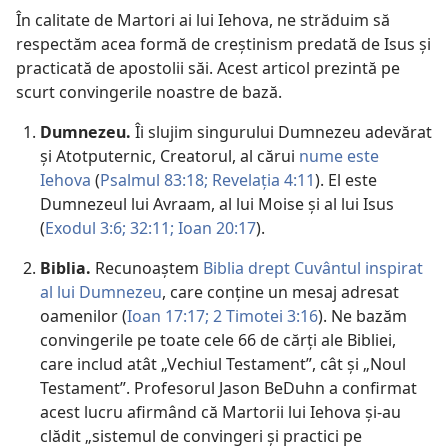
În calitate de Martori ai lui Iehova, ne străduim să
respectăm acea formă de creștinism predată de Isus și
practicată de apostolii săi. Acest articol prezintă pe
scurt convingerile noastre de bază.
Dumnezeu.
Îi slujim singurului Dumnezeu adevărat
și Atotputernic, Creatorul, al cărui
nume este
Iehova
(
Psalmul 83:18;
Revelația 4:11
). El este
Dumnezeul lui Avraam, al lui Moise și al lui Isus
(
Exodul 3:6;
32:11;
Ioan 20:17
).
Biblia.
Recunoaștem
Biblia drept Cuvântul inspirat
al lui Dumnezeu
, care conține un mesaj adresat
oamenilor (
Ioan 17:17;
2 Timotei 3:16
). Ne bazăm
convingerile pe toate cele 66 de cărți ale Bibliei,
care includ atât „Vechiul Testament”, cât și „Noul
Testament”. Profesorul Jason BeDuhn a confirmat
acest lucru afirmând că Martorii lui Iehova și-au
clădit „sistemul de convingeri și practici pe