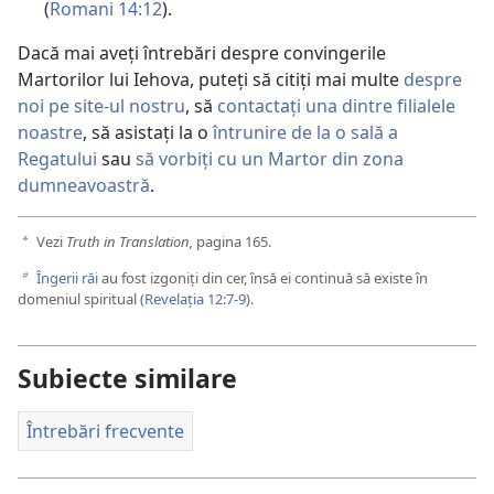
(
Romani 14:12
).
Dacă mai aveți întrebări despre convingerile
Martorilor lui Iehova, puteți să citiți mai multe
despre
noi pe site-ul nostru
, să
contactați una dintre filialele
noastre
, să asistați la o
întrunire de la o sală a
Regatului
sau
să vorbiți cu un Martor din zona
dumneavoastră
.
Vezi
Truth in Translation,
pagina 165.
a
Îngerii răi
au fost izgoniți din cer, însă ei continuă să existe în
b
domeniul spiritual (
Revelația 12:7-9
).
Subiecte similare
Întrebări frecvente