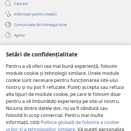
Căutare
Informații pentru medici
Comunicate din întreaga lume
Ajutor
Donații
(se
Setări de confidențialitate
deschide
o
Pentru a vă oferi cea mai bună experiență, folosim
Watchtower – BIBLIOTECĂ ONLINE™
(se
fereastră
module cookie și tehnologii similare. Unele module
deschide
nouă)
®
JW Hub
cookie sunt necesare pentru funcționarea site-ului
o
(se
fereastră
nostru și nu pot fi refuzate. Puteți accepta sau refuza
deschide
nouă)
®
JW Library
o
alte tipuri de module cookie, pe care le folosim doar
fereastră
pentru a vă îmbunătăți experiența pe site-ul nostru.
nouă)
Watchtower Library
Niciuna dintre datele dvs. nu va fi vândută sau
folosită în scop comercial. Pentru mai multe
informații, citiți
Politica globală de folosire a cookie-
urilor și a tehnologiilor similare
. Vă puteți personaliza