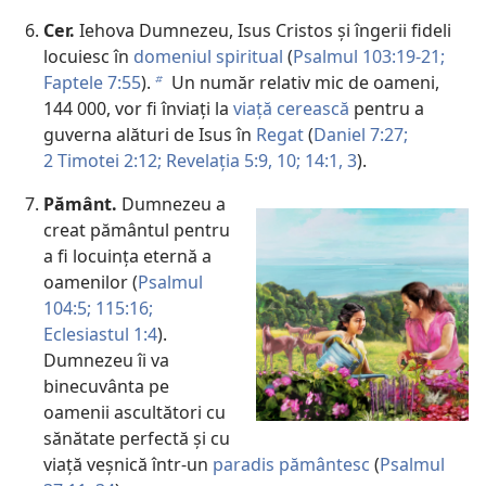
Cer.
Iehova Dumnezeu, Isus Cristos și îngerii fideli
locuiesc în
domeniul spiritual
(
Psalmul 103:19-21;
Faptele 7:55
).
Un număr relativ mic de oameni,
b
144 000, vor fi înviați la
viață cerească
pentru a
guverna alături de Isus în
Regat
(
Daniel 7:27;
2 Timotei 2:12;
Revelația 5:9, 10;
14:1,
3
).
Pământ.
Dumnezeu a
creat pământul pentru
a fi locuința eternă a
oamenilor (
Psalmul
104:5;
115:16;
Eclesiastul 1:4
).
Dumnezeu îi va
binecuvânta pe
oamenii ascultători cu
sănătate perfectă și cu
viață veșnică într-un
paradis pământesc
(
Psalmul