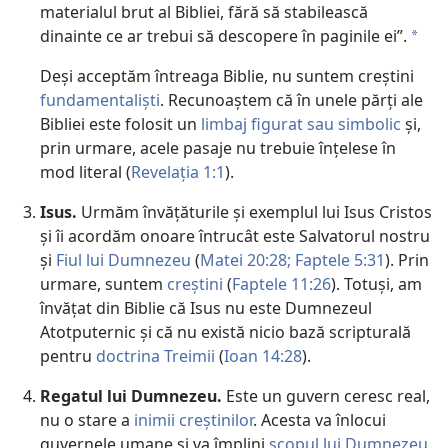
materialul brut al Bibliei, fără să stabilească
dinainte ce ar trebui să descopere în paginile ei”.
a
Deși acceptăm întreaga Biblie, nu suntem creștini
fundamentaliști
. Recunoaștem că în unele părți ale
Bibliei este folosit un
limbaj figurat sau simbolic
și,
prin urmare, acele pasaje nu trebuie înțelese în
mod literal (
Revelația 1:1
).
Isus.
Urmăm învățăturile și exemplul lui Isus Cristos
și îi acordăm onoare întrucât este Salvatorul nostru
și
Fiul lui Dumnezeu
(
Matei 20:28;
Faptele 5:31
). Prin
urmare, suntem
creștini
(
Faptele 11:26
). Totuși, am
învățat din Biblie că Isus nu este Dumnezeul
Atotputernic și că nu există nicio bază scripturală
pentru
doctrina Treimii
(
Ioan 14:28
).
Regatul lui Dumnezeu.
Este un guvern ceresc real,
nu o stare a
inimii creștinilor
. Acesta va înlocui
guvernele umane și va împlini
scopul lui Dumnezeu