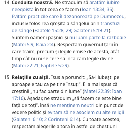
Conduita noastră.
Ne străduim să
arătăm iubire
neegoistă
în tot ceea ce facem (
Ioan 13:34, 35
).
Evităm practicile care îl dezonorează pe Dumnezeu
,
inclusiv folosirea greșită a sângelui prin
transfuzii
de sânge
(
Faptele 15:28, 29;
Galateni 5:19-21
).
Suntem oameni pașnici și
nu luăm parte la războaie
(
Matei 5:9;
Isaia 2:4
). Respectăm guvernul țării în
care trăim, precum și legile emise de acesta, atât
timp cât nu ni se cere să încălcăm legile divine
(
Matei 22:21;
Faptele 5:29
).
Relațiile cu alții.
Isus a poruncit: „Să-l iubești pe
aproapele tău ca pe tine însuți”. El a mai spus că
creștinii „nu fac parte din lume” (
Matei 22:39;
Ioan
17:16
). Așadar, ne străduim „să facem ce este bine
față de toți”, însă
ne menținem neutri
din punct de
vedere politic și
evităm să ne asociem cu alte religii
(
Galateni 6:10;
2 Corinteni 6:​14
). Cu toate acestea,
respectăm alegerile altora în astfel de chestiuni