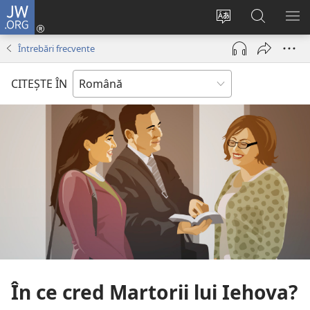
JW.ORG
Conectează-
te
Schimbaţi
Căutați
AR
(se
limba
pe
ME
Întrebări frecvente
deschide
site-
JW.ORG
o
ului
CITEŞTE ÎN
fereastră
nouă)
În ce cred Martorii lui Iehova?