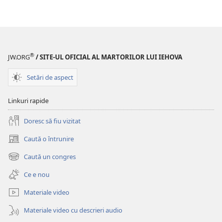
®
JW.ORG
/ SITE-UL OFICIAL AL MARTORILOR LUI IEHOVA
Setări de aspect
Linkuri rapide
Doresc să fiu vizitat
Caută o întrunire
(se
deschide
Caută un congres
(se
o
deschide
fereastră
Ce e nou
o
nouă)
fereastră
Materiale video
nouă)
Materiale video cu descrieri audio