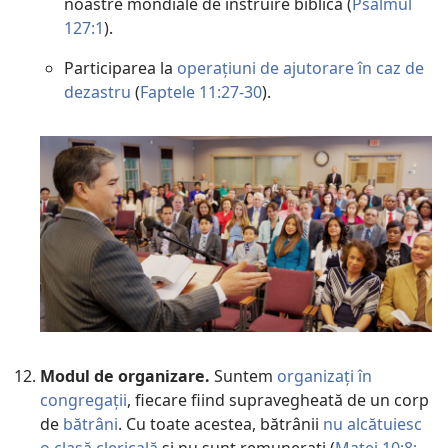
noastre mondiale de instruire biblică (
Psalmul
127:1
).
Participarea la
operațiuni de ajutorare în caz de
dezastru
(
Faptele 11:27-30
).
Modul de organizare.
Suntem
organizați în
congregații
, fiecare fiind supravegheată de un corp
de
bătrâni
. Cu toate acestea, bătrânii
nu alcătuiesc