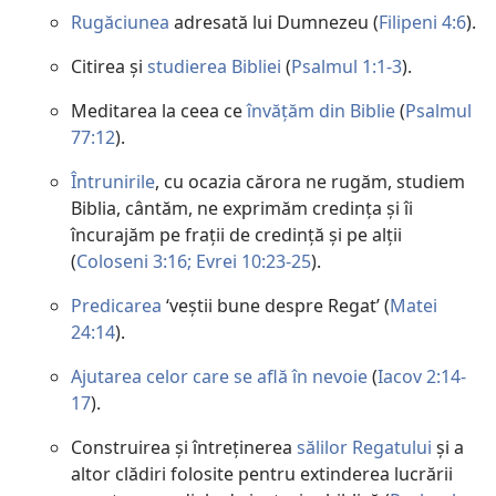
Rugăciunea
adresată lui Dumnezeu (
Filipeni 4:6
).
Citirea și
studierea Bibliei
(
Psalmul 1:1-3
).
Meditarea la ceea ce
învățăm din Biblie
(
Psalmul
77:12
).
Întrunirile
, cu ocazia cărora ne rugăm, studiem
Biblia, cântăm, ne exprimăm credința și îi
încurajăm pe frații de credință și pe alții
(
Coloseni 3:16;
Evrei 10:23-25
).
Predicarea
‘veștii bune despre Regat’ (
Matei
24:14
).
Ajutarea celor care se află în nevoie
(
Iacov 2:14-
17
).
Construirea și întreținerea
sălilor Regatului
și a
altor clădiri folosite pentru extinderea lucrării