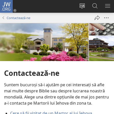
JW.ORG
Conectează-
te
Schimbaţi
Căutați
AR
(se
limba
pe
ME
Contactează-ne
deschide
site-
JW.ORG
o
ului
fereastră
nouă)
Contactează-ne
Suntem bucuroși să-i ajutăm pe cei interesați să afle
mai multe despre Biblie sau despre lucrarea noastră
mondială. Alege una dintre opțiunile de mai jos pentru
a-i contacta pe Martorii lui Iehova din zona ta.
Cere să fii vizitat de un Martor al lui Iehova