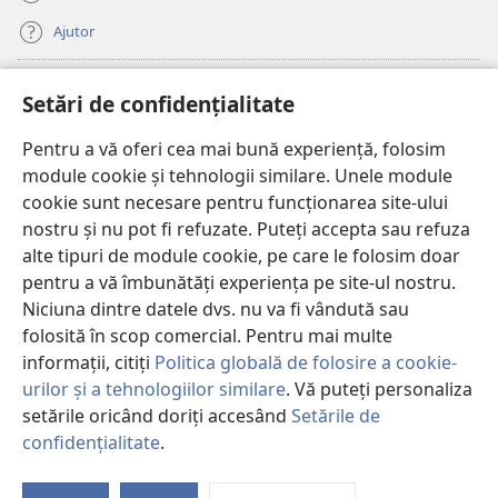
Ajutor
Donații
(se
Setări de confidențialitate
deschide
o
Pentru a vă oferi cea mai bună experiență, folosim
Watchtower – BIBLIOTECĂ ONLINE™
(se
fereastră
module cookie și tehnologii similare. Unele module
deschide
nouă)
®
JW Hub
cookie sunt necesare pentru funcționarea site-ului
o
(se
fereastră
nostru și nu pot fi refuzate. Puteți accepta sau refuza
deschide
nouă)
®
JW Library
o
alte tipuri de module cookie, pe care le folosim doar
fereastră
pentru a vă îmbunătăți experiența pe site-ul nostru.
nouă)
Watchtower Library
Niciuna dintre datele dvs. nu va fi vândută sau
folosită în scop comercial. Pentru mai multe
informații, citiți
Politica globală de folosire a cookie-
urilor și a tehnologiilor similare
. Vă puteți personaliza
Copyright
© 2026 Watch Tower Bible and Tract Society of Pennsylvania.
setările oricând doriți accesând
Setările de
CONDIȚII DE UTILIZARE
|
POLITICA DE CONFIDENŢIALITATE
|
SETĂRI
confidențialitate
.
DE CONFIDENȚIALITATE