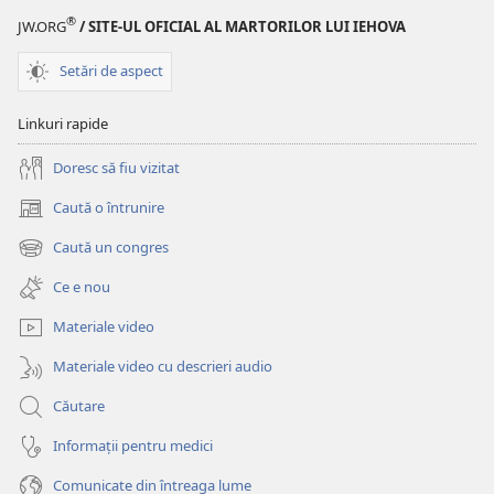
®
JW.ORG
/ SITE-UL OFICIAL AL MARTORILOR LUI IEHOVA
Setări de aspect
Linkuri rapide
Doresc să fiu vizitat
Caută o întrunire
(se
deschide
Caută un congres
(se
o
deschide
fereastră
Ce e nou
o
nouă)
fereastră
Materiale video
nouă)
Materiale video cu descrieri audio
Căutare
Informații pentru medici
Comunicate din întreaga lume