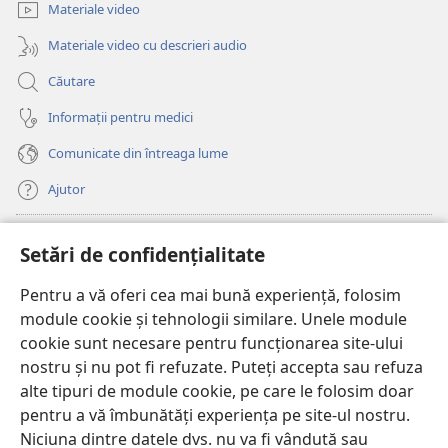
fereastră
Materiale video
nouă)
Materiale video cu descrieri audio
Căutare
Informații pentru medici
Comunicate din întreaga lume
Ajutor
Donații
(se
Setări de confidențialitate
deschide
o
Pentru a vă oferi cea mai bună experiență, folosim
Watchtower – BIBLIOTECĂ ONLINE™
(se
fereastră
module cookie și tehnologii similare. Unele module
deschide
nouă)
®
JW Hub
cookie sunt necesare pentru funcționarea site-ului
o
(se
fereastră
nostru și nu pot fi refuzate. Puteți accepta sau refuza
deschide
nouă)
®
JW Library
o
alte tipuri de module cookie, pe care le folosim doar
fereastră
pentru a vă îmbunătăți experiența pe site-ul nostru.
nouă)
Watchtower Library
Niciuna dintre datele dvs. nu va fi vândută sau