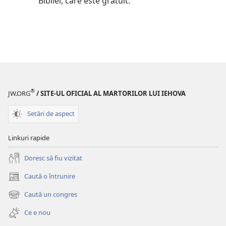
Bibliei, care este gratuit.
®
JW.ORG
/ SITE-UL OFICIAL AL MARTORILOR LUI IEHOVA
Setări de aspect
Linkuri rapide
Doresc să fiu vizitat
Caută o întrunire
(se
deschide
Caută un congres
(se
o
deschide
fereastră
Ce e nou
o
nouă)