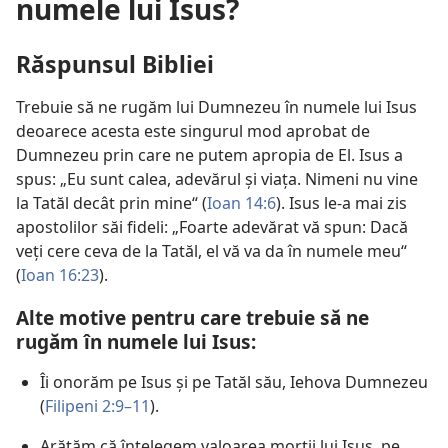
numele lui Isus?
Răspunsul Bibliei
Trebuie să ne rugăm lui Dumnezeu în numele lui Isus
deoarece acesta este singurul mod aprobat de
Dumnezeu prin care ne putem apropia de El. Isus a
spus: „Eu sunt calea, adevărul și viața. Nimeni nu vine
la Tatăl decât prin mine“ (
Ioan 14:6
). Isus le-a mai zis
apostolilor săi fideli: „Foarte adevărat vă spun: Dacă
veți cere ceva de la Tatăl, el vă va da în numele meu“
(
Ioan 16:23
).
Alte motive pentru care trebuie să ne
rugăm în numele lui Isus:
Îi onorăm pe Isus și pe Tatăl său, Iehova Dumnezeu
(
Filipeni 2:9–11
).
Arătăm că înțelegem valoarea morții lui Isus, pe