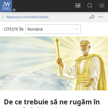
JW.ORG
Conectează-
te
Schimbaţi
Căutați
AR
(se
limba
pe
ME
Răspunsuri la întrebări biblice
deschide
site-
JW.ORG
o
ului
CITEŞTE ÎN
fereastră
nouă)
De ce trebuie să ne rugăm în