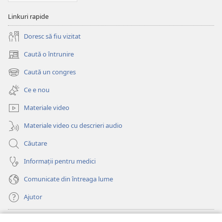
Linkuri rapide
Doresc să fiu vizitat
Caută o întrunire
(se
deschide
Caută un congres
(se
o
deschide
fereastră
Ce e nou
o
nouă)
fereastră
Materiale video
nouă)
Materiale video cu descrieri audio
Căutare
Informații pentru medici
Comunicate din întreaga lume
Ajutor
Donații