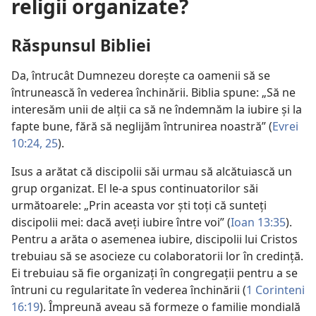
religii organizate?
Răspunsul Bibliei
Da, întrucât Dumnezeu dorește ca oamenii să se
întrunească în vederea închinării. Biblia spune: „Să ne
interesăm unii de alții ca să ne îndemnăm la iubire și la
fapte bune, fără să neglijăm întrunirea noastră” (
Evrei
10:24, 25
).
Isus a arătat că discipolii săi urmau să alcătuiască un
grup organizat. El le-a spus continuatorilor săi
următoarele: „Prin aceasta vor ști toți că sunteți
discipolii mei: dacă aveți iubire între voi” (
Ioan 13:35
).
Pentru a arăta o asemenea iubire, discipolii lui Cristos
trebuiau să se asocieze cu colaboratorii lor în credință.
Ei trebuiau să fie organizați în congregații pentru a se
întruni cu regularitate în vederea închinării (
1 Corinteni
16:19
). Împreună aveau să formeze o familie mondială