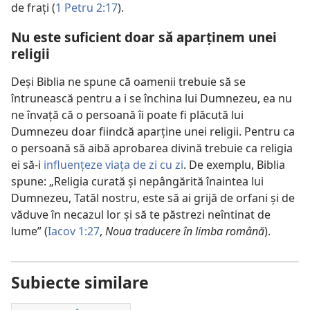
de frați (
1 Petru 2:17
).
Nu este suficient doar să aparținem unei
religii
Deși Biblia ne spune că oamenii trebuie să se
întrunească pentru a i se închina lui Dumnezeu, ea nu
ne învață că o persoană îi poate fi plăcută lui
Dumnezeu doar fiindcă aparține unei religii. Pentru ca
o persoană să aibă aprobarea divină trebuie ca religia
ei să-i
influențeze viața de zi cu zi
. De exemplu, Biblia
spune: „Religia curată și nepângărită înaintea lui
Dumnezeu, Tatăl nostru, este să ai grijă de orfani și de
văduve în necazul lor și să te păstrezi neîntinat de
lume” (
Iacov 1:27
,
Noua traducere în limba română
).
Subiecte similare