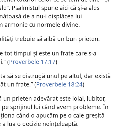
le”. Psalmistul spune aici că și-a ales
ătoasă de a nu-i displăcea lui
în armonie cu normele divine.
lități trebuie să aibă un bun prieten.
 tot timpul și este un frate care s-a
.” (
Proverbele 17:17
)
ta să se distrugă unul pe altul, dar există
t un frate.” (
Proverbele 18:24
)
un prieten adevărat este loial, iubitor,
pe sprijinul lui când avem probleme. În
enționa când o apucăm pe o cale greșită
a lua o decizie neînțeleaptă.