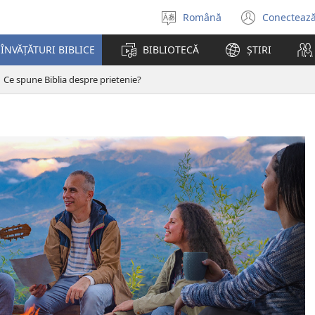
Română
Conectează
Selectaţi
(se
limba
desch
ÎNVĂȚĂTURI BIBLICE
BIBLIOTECĂ
ȘTIRI
o
fereas
Ce spune Biblia despre prietenie?
nouă)