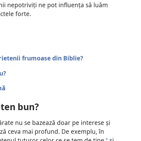
nii nepotriviți ne pot influența să luăm
ctele forte.
ietenii frumoase din Biblie?
u?
mă
eten bun?
evărate nu se bazează doar pe interese și
ază ceva mai profund. De exemplu, în
etenul tuturor celor ce se tem de tine
și
a