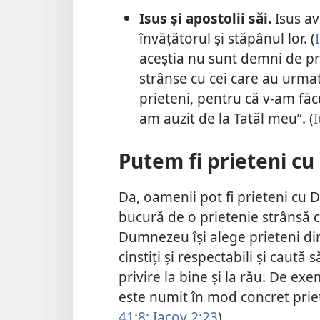
Isus și apostolii săi.
Isus av
învățătorul și stăpânul lor. (
aceștia nu sunt demni de pri
strânse cu cei care au urmat
prieteni, pentru că v-am făc
am auzit de la Tatăl meu”. (
I
Putem fi prieteni c
Da, oamenii pot fi prieteni cu 
bucură de o prietenie strânsă cu
Dumnezeu își alege prieteni dint
cinstiți și respectabili și caut
privire la bine și la rău. De exe
este numit în mod concret prie
41:8;
Iacov 2:23
)