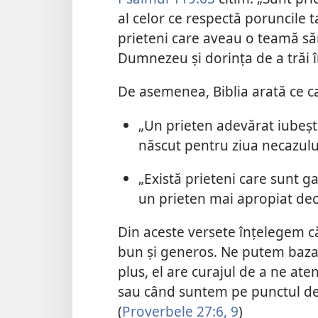
al celor ce respectă poruncile ta
prieteni care aveau o teamă săn
Dumnezeu și dorința de a trăi 
De asemenea, Biblia arată ce ca
„Un prieten adevărat iubește
născut pentru ziua necazului
„Există prieteni care sunt ga
un prieten mai apropiat decâ
Din aceste versete înțelegem că 
bun și generos. Ne putem baza 
plus, el are curajul de a ne at
sau când suntem pe punctul de 
(
Proverbele 27:6,
9
)