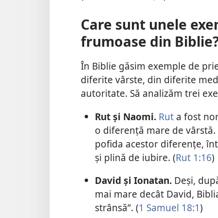
Care sunt unele exe
frumoase din Biblie
În Biblie găsim exemple de pri
diferite vârste, din diferite med
autoritate. Să analizăm trei ex
Rut și Naomi.
Rut
a fost nor
o diferență mare de vârstă. Î
pofida acestor diferențe, înt
și plină de iubire. (
Rut 1:16
)
David și Ionatan.
Deși, după
mai mare decât David, Biblia 
strânsă”. (
1 Samuel 18:1
)