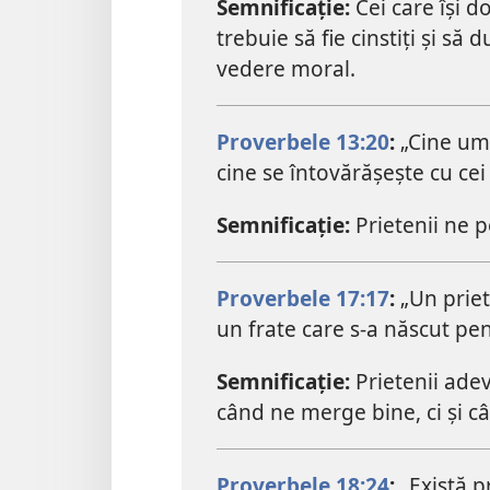
Semnificație:
Cei care își d
trebuie să fie cinstiți și să
vedere moral.
Proverbele 13:20
:
„Cine umb
cine se întovărășește cu cei
Semnificație:
Prietenii ne p
Proverbele 17:17
:
„Un priet
un frate care s-a născut pen
Semnificație:
Prietenii adev
când ne merge bine, ci și 
Proverbele 18:24
:
„Există p