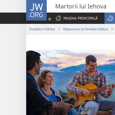
JW.ORG
Martorii lui Iehova
PAGINA PRINCIPALĂ
Învățături biblice
Răspunsuri la întrebări biblice