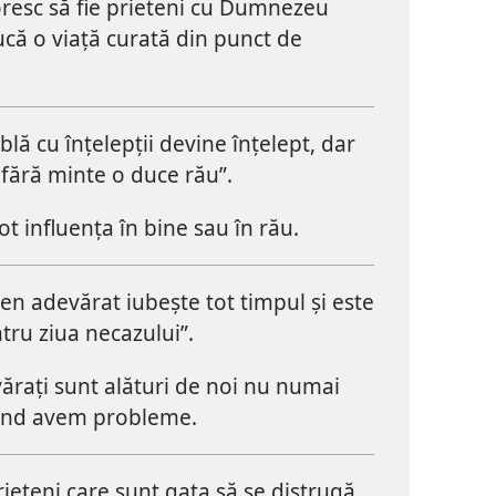
oresc să fie prieteni cu Dumnezeu
 ducă o viață curată din punct de
lă cu înțelepții devine înțelept, dar
 fără minte o duce rău”.
ot influența în bine sau în rău.
en adevărat iubește tot timpul și este
tru ziua necazului”.
ărați sunt alături de noi nu numai
când avem probleme.
rieteni care sunt gata să se distrugă