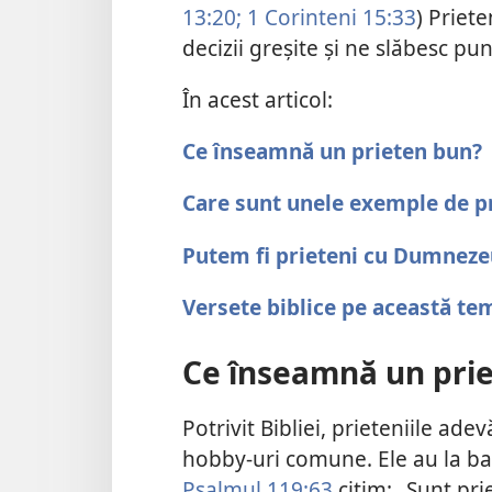
13:20;
1 Corinteni 15:33
) Priete
decizii greșite și ne slăbesc pun
În acest articol:
Ce înseamnă un prieten bun?
Care sunt unele exemple de pr
Putem fi prieteni cu Dumneze
Versete biblice pe această te
Ce înseamnă un pri
Potrivit Bibliei, prieteniile ad
hobby-uri comune. Ele au la b
Psalmul 119:63
citim: „Sunt pri