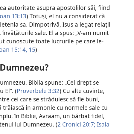
ea autoritate asupra apostolilor săi, fiind
Ioan 13:13
) Totuși, el nu a considerat că
etenia sa. Dimpotrivă, Isus a legat relații
 învățăturile sale. El a spus: „V-am numit
ut cunoscute toate lucrurile pe care le-
oan 15:14, 15
)
u Dumnezeu?
Dumnezeu. Biblia spune: „Cel drept se
 El”. (
Proverbele 3:32
) Cu alte cuvinte,
re cei care se străduiesc să fie buni,
ă să trăiască în armonie cu normele sale cu
mplu, în Biblie, Avraam, un bărbat fidel,
tenul lui Dumnezeu. (
2 Cronici 20:7;
Isaia