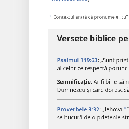
Contextul arată că pronumele „tu” 
a
Versete biblice p
Psalmul 119:63
:
„Sunt priet
al celor ce respectă poruncil
Semnificație:
Ar fi bine să 
Dumnezeu și care doresc să 
Proverbele 3:32
:
„Iehova
î
b
se bucură de o prietenie str