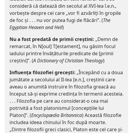
consideră că datează din secolul al XVI-lea î.e.n.,
vorbește despre cei care „vor fi azvârliți în gropile
de foc și . . . nu vor putea fugi de flăcări”. (
The
Egyptian Heaven and Hell
)
Nu a fost predată de primii creștini:
„Demn de
remarcat, în N[oul] T[estament], nu găsim focul
iadului printre învățăturile predicate de [primii
creștini]”. (
A Dictionary of Christian Theology
)
Influența filozofiei grecești:
„Începând cu a doua
jumătate a secolului al II-lea [e.n.], creștinii care
aveau o anumită instruire în filozofia greacă au
început să-și exprime credința în termenii acesteia.
. . . Filozofia pe care au considerat-o cea mai
potrivită a fost platonismul [concepțiile lui
Platon]”. (
Encyclopædia Britannica
) Această filozofie
includea ideea chinului în foc după moarte.
„Dintre filozofii greci clasici, Platon este cel care și-