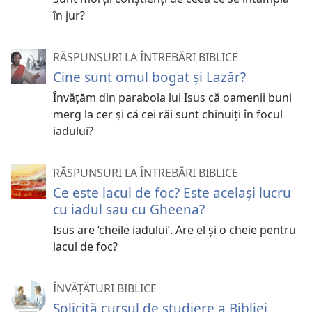
în jur?
RĂSPUNSURI LA ÎNTREBĂRI BIBLICE
Cine sunt omul bogat și Lazăr?
Învățăm din parabola lui Isus că oamenii buni
merg la cer și că cei răi sunt chinuiți în focul
iadului?
RĂSPUNSURI LA ÎNTREBĂRI BIBLICE
Ce este lacul de foc? Este același lucru
cu iadul sau cu Gheena?
Isus are ‘cheile iadului’. Are el și o cheie pentru
lacul de foc?
ÎNVĂȚĂTURI BIBLICE
Solicită cursul de studiere a Bibliei