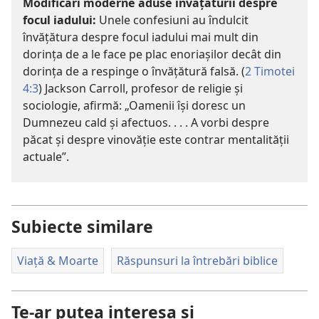
Modificări moderne aduse învățăturii despre
focul iadului:
Unele confesiuni au îndulcit
învățătura despre focul iadului mai mult din
dorința de a le face pe plac enoriașilor decât din
dorința de a respinge o învățătură falsă. (
2 Timotei
4:3
) Jackson Carroll, profesor de religie și
sociologie, afirmă: „Oamenii își doresc un
Dumnezeu cald și afectuos. . . . A vorbi despre
păcat și despre vinovăție este contrar mentalității
actuale”.
Subiecte similare
Viață & Moarte
Răspunsuri la întrebări biblice
Te-ar putea interesa și