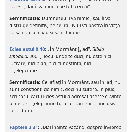
iubesc, dar îi va nimici pe toți cei răi”.
Semnificație:
Dumnezeu îi va nimici, sau îi va
distruge definitiv, pe cei răi. Nu-i va păstra în viață
ca să-i ducă în iad și să-i chinuie.
Eclesiastul 9:10
:
„În Mormânt [„iad”,
Biblia
sinodală,
2001], locul unde te duci, nu este nici
lucrare, nici plan, nici cunoștință, nici
înțelepciune”.
Semnificație:
Cei aflați în Mormânt, sau în iad, nu
sunt conștienți de nimic, deci nu suferă. În plus,
scriitorul cărții Eclesiastul a adresat aceste cuvinte
pline de înțelepciune tuturor oamenilor, inclusiv
celor buni.
Faptele 2:31
:
„Mai înainte văzând, despre învierea