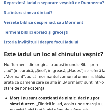
Reprezintă iadul o separare veșnică de Dumnezeu?
S-a întors cineva din iad?
Versete biblice despre iad, sau Mormânt
Termeni biblici ebraici și grecești
Istoria învățăturii despre focul iadului
Este iadul un loc al chinului veșnic?
Nu. Termenii din original traduși în unele Biblii prin
„iad” (în ebraică, „Șeol”; în greacă, „Hades”) se referă la
„Mormânt”, adică mormântul comun al omenirii. Biblia
arată că oamenii care se află în „Mormânt” sunt într-o
stare de nonexistență.
Morții nu sunt conștienți de nimic, deci nu pot
simți durere.
„Fiindcă în iad, acolo unde mergi tu,
nu există nici faptă, nici gând de a face, nici