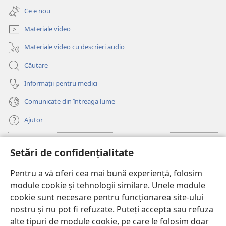
deschide
fereastră
Ce e nou
o
nouă)
fereastră
Materiale video
nouă)
Materiale video cu descrieri audio
Căutare
Informații pentru medici
Comunicate din întreaga lume
Ajutor
Donații
(se
Setări de confidențialitate
deschide
o
Pentru a vă oferi cea mai bună experiență, folosim
Watchtower – BIBLIOTECĂ ONLINE™
(se
fereastră
module cookie și tehnologii similare. Unele module
deschide
nouă)
®
JW Hub
cookie sunt necesare pentru funcționarea site-ului
o
(se
fereastră
nostru și nu pot fi refuzate. Puteți accepta sau refuza
deschide
nouă)
®
JW Library
o
alte tipuri de module cookie, pe care le folosim doar