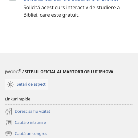
Solicită acest curs interactiv de studiere a
Bibliei, care este gratuit.
®
JW.ORG
/ SITE-UL OFICIAL AL MARTORILOR LUI IEHOVA
Setări de aspect
Linkuri rapide
Doresc să fiu vizitat
Caută o întrunire
(se
deschide
Caută un congres
(se
o