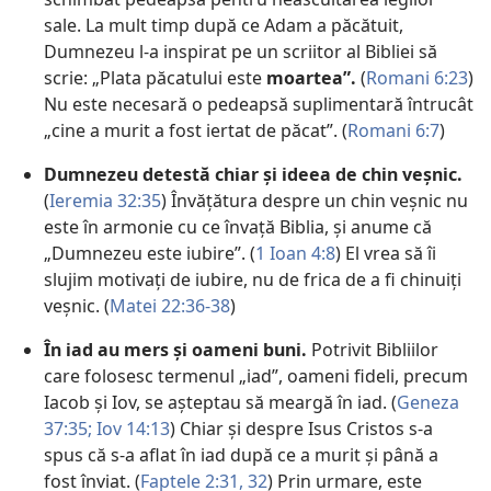
sale. La mult timp după ce Adam a păcătuit,
Dumnezeu l-a inspirat pe un scriitor al Bibliei să
scrie: „Plata păcatului este
moartea”.
(
Romani 6:23
)
Nu este necesară o pedeapsă suplimentară întrucât
„cine a murit a fost iertat de păcat”. (
Romani 6:7
)
Dumnezeu detestă chiar și ideea de chin veșnic.
(
Ieremia 32:35
) Învățătura despre un chin veșnic nu
este în armonie cu ce învață Biblia, și anume că
„Dumnezeu este iubire”. (
1 Ioan 4:8
) El vrea să îi
slujim motivați de iubire, nu de frica de a fi chinuiți
veșnic. (
Matei 22:36-38
)
În iad au mers și oameni buni.
Potrivit Bibliilor
care folosesc termenul „iad”, oameni fideli, precum
Iacob și Iov, se așteptau să meargă în iad. (
Geneza
37:35;
Iov 14:13
) Chiar și despre Isus Cristos s-a
spus că s-a aflat în iad după ce a murit și până a
fost înviat. (
Faptele 2:31, 32
) Prin urmare, este