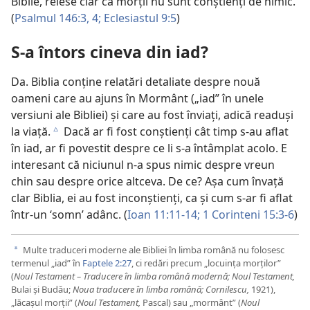
Biblie, reiese clar că morții nu sunt conștienți de nimic.
(
Psalmul 146:3, 4;
Eclesiastul 9:5
)
S-a întors cineva din iad?
Da. Biblia conține relatări detaliate despre nouă
oameni care au ajuns în Mormânt („iad” în unele
versiuni ale Bibliei) și care au fost înviați, adică readuși
la viață.
Dacă ar fi fost conștienți cât timp s-au aflat
c
în iad, ar fi povestit despre ce li s-a întâmplat acolo. E
interesant că niciunul n-a spus nimic despre vreun
chin sau despre orice altceva. De ce? Așa cum învață
clar Biblia, ei au fost inconștienți, ca și cum s-ar fi aflat
într-un ‘somn’ adânc. (
Ioan 11:11-14;
1 Corinteni 15:3-6
)
Multe traduceri moderne ale Bibliei în limba română nu folosesc
a
termenul „iad” în
Faptele 2:27
, ci redări precum „locuința morților”
(
Noul Testament – Traducere în limba română modernă; Noul Testament,
Bulai și Budău;
Noua traducere în limba română; Cornilescu,
1921),
„lăcașul morții” (
Noul Testament,
Pascal) sau „mormânt” (
Noul