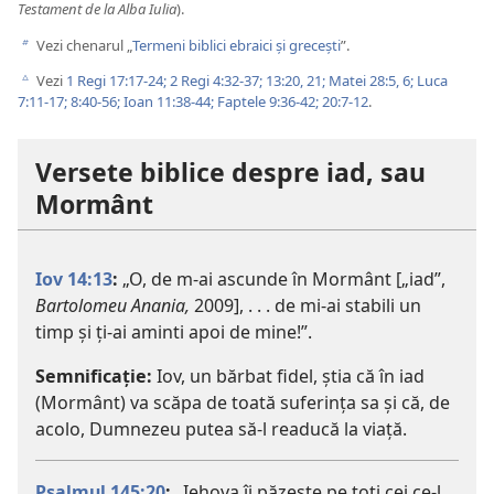
Testament de la Alba Iulia
).
Vezi chenarul „
Termeni biblici ebraici și grecești
”.
b
Vezi
1 Regi 17:17-24;
2 Regi 4:32-37;
13:20, 21;
Matei 28:5, 6;
Luca
c
7:11-17;
8:40-56;
Ioan 11:38-44;
Faptele 9:36-42;
20:7-12
.
Versete biblice despre iad, sau
Mormânt
Iov 14:13
:
„O, de m-ai ascunde în Mormânt [„iad”,
Bartolomeu Anania,
2009], . . . de mi-ai stabili un
timp și ți-ai aminti apoi de mine!”.
Semnificație:
Iov, un bărbat fidel, știa că în iad
(Mormânt) va scăpa de toată suferința sa și că, de
acolo, Dumnezeu putea să-l readucă la viață.
Psalmul 145:20
:
„Iehova îi păzește pe toți cei ce-l