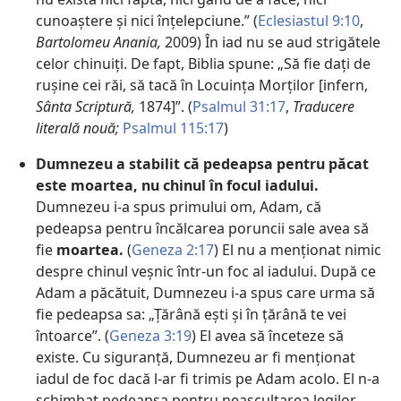
cunoaștere și nici înțelepciune.” (
Eclesiastul 9:10
,
Bartolomeu Anania,
2009) În iad nu se aud strigătele
celor chinuiți. De fapt, Biblia spune: „Să fie dați de
rușine cei răi, să tacă în Locuința Morților [infern,
Sânta Scriptură,
1874]”. (
Psalmul 31:17
,
Traducere
literală nouă;
Psalmul 115:17
)
Dumnezeu a stabilit că pedeapsa pentru păcat
este moartea, nu chinul în focul iadului.
Dumnezeu i-a spus primului om, Adam, că
pedeapsa pentru încălcarea poruncii sale avea să
fie
moartea.
(
Geneza 2:17
) El nu a menționat nimic
despre chinul veșnic într-un foc al iadului. După ce
Adam a păcătuit, Dumnezeu i-a spus care urma să
fie pedeapsa sa: „Țărână ești și în țărână te vei
întoarce”. (
Geneza 3:19
) El avea să înceteze să
existe. Cu siguranță, Dumnezeu ar fi menționat
iadul de foc dacă l-ar fi trimis pe Adam acolo. El n-a
schimbat pedeapsa pentru neascultarea legilor