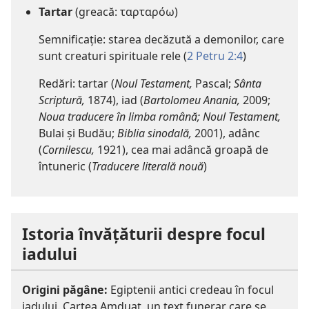
Tartar
(greacă: ταρταρόω)
Semnificație: starea decăzută a demonilor, care
sunt creaturi spirituale rele (
2 Petru 2:4
)
Redări: tartar (
Noul Testament,
Pascal;
Sânta
Scriptură,
1874), iad (
Bartolomeu Anania,
2009;
Noua traducere în limba română; Noul Testament,
Bulai și Budău;
Biblia sinodală,
2001), adânc
(
Cornilescu,
1921), cea mai adâncă groapă de
întuneric (
Traducere literală nouă
)
Istoria învățăturii despre focul
iadului
Origini păgâne:
Egiptenii antici credeau în focul
iadului. Cartea Amduat, un text funerar care se