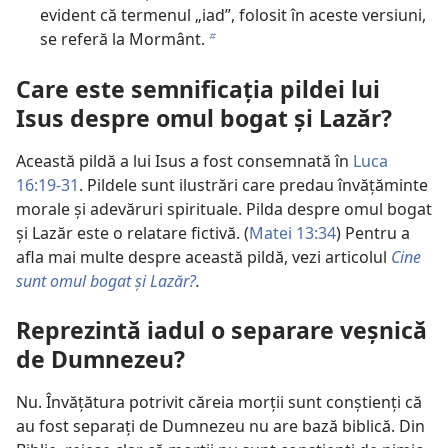
evident că termenul „iad”, folosit în aceste versiuni,
se referă la Mormânt.
b
Care este semnificația pildei lui
Isus despre omul bogat și Lazăr?
Această pildă a lui Isus a fost consemnată în
Luca
16:19-31
. Pildele sunt ilustrări care predau învățăminte
morale și adevăruri spirituale. Pilda despre omul bogat
și Lazăr este o relatare fictivă. (
Matei 13:34
) Pentru a
afla mai multe despre această pildă, vezi articolul
Cine
sunt omul bogat și Lazăr?
.
Reprezintă iadul o separare veșnică
de Dumnezeu?
Nu. Învățătura potrivit căreia morții sunt conștienți că
au fost separați de Dumnezeu nu are bază biblică. Din