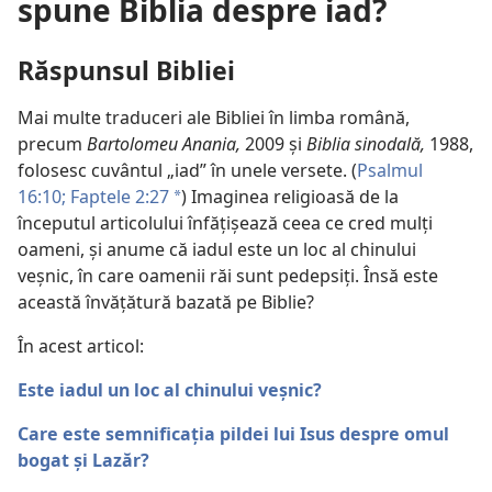
spune Biblia despre iad?
Răspunsul Bibliei
Mai multe traduceri ale Bibliei în limba română,
precum
Bartolomeu Anania,
2009 și
Biblia sinodală,
1988,
folosesc cuvântul „iad” în unele versete. (
Psalmul
16:10;
Faptele 2:27
) Imaginea religioasă de la
a
începutul articolului înfățișează ceea ce cred mulți
oameni, și anume că iadul este un loc al chinului
veșnic, în care oamenii răi sunt pedepsiți. Însă este
această învățătură bazată pe Biblie?
În acest articol:
Este iadul un loc al chinului veșnic?
Care este semnificația pildei lui Isus despre omul
bogat și Lazăr?