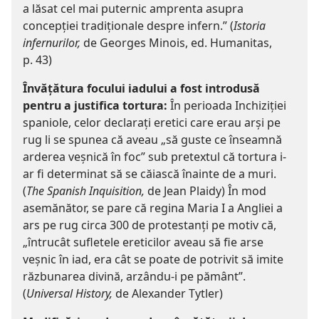
a lăsat cel mai puternic amprenta asupra
concepției tradiționale despre infern.” (
Istoria
infernurilor,
de Georges Minois, ed. Humanitas,
p. 43)
Învățătura focului iadului a fost introdusă
pentru a justifica tortura:
În perioada Inchiziției
spaniole, celor declarați eretici care erau arși pe
rug li se spunea că aveau „să guste ce înseamnă
arderea veșnică în foc” sub pretextul că tortura i-
ar fi determinat să se căiască înainte de a muri.
(
The Spanish Inquisition,
de Jean Plaidy) În mod
asemănător, se pare că regina Maria I a Angliei a
ars pe rug circa 300 de protestanți pe motiv că,
„întrucât sufletele ereticilor aveau să fie arse
veșnic în iad, era cât se poate de potrivit să imite
răzbunarea divină, arzându-i pe pământ”.
(
Universal History,
de Alexander Tytler)