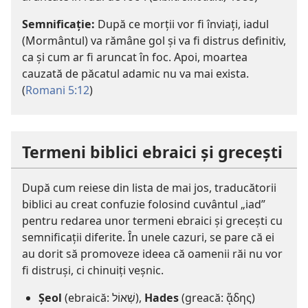
Semnificație:
După ce morții vor fi înviați, iadul
(Mormântul) va rămâne gol și va fi distrus definitiv,
ca și cum ar fi aruncat în foc. Apoi, moartea
cauzată de păcatul adamic nu va mai exista.
(
Romani 5:12
)
Termeni biblici ebraici și grecești
După cum reiese din lista de mai jos, traducătorii
biblici au creat confuzie folosind cuvântul „iad”
pentru redarea unor termeni ebraici și grecești cu
semnificații diferite. În unele cazuri, se pare că ei
au dorit să promoveze ideea că oamenii răi nu vor
fi distruși, ci chinuiți veșnic.
Șeol
(ebraică: שְׁאוֹל),
Hades
(greacă: ᾅδης)