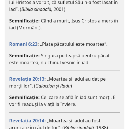
lui Hristos a vorbit, că sufletul Său n-a fost lăsat în
iad”. (
Biblia sinodală,
2001)
Semnificație:
Când a murit, Isus Cristos a mers în
iad (Mormânt).
Romani 6:23
:
„Plata păcatului este moartea”.
Semnificație:
Singura pedeapsă pentru păcat
este moartea, nu chinul veșnic în iad.
Revelația 20:13
:
„Moartea și iadul au dat pe
morții lor”. (
Galaction și Radu
)
Semnificație:
Cei care se află în iad sunt morți. Ei
vor fi readuși la viață la înviere.
Revelația 20:14
:
„Moartea și iadul au fost
aruncate în râul de foc”. (
Biblia sinodală,
1988)