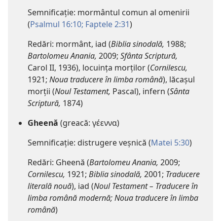
Semnificație: mormântul comun al omenirii
(
Psalmul 16:10;
Faptele 2:31
)
Redări: mormânt, iad (
Biblia sinodală,
1988;
Bartolomeu Anania,
2009;
Sfânta Scriptură,
Carol II, 1936), locuința morților (
Cornilescu,
1921;
Noua traducere în limba română
), lăcașul
morții (
Noul Testament,
Pascal), infern (
Sânta
Scriptură,
1874)
Gheenă
(greacă: γέεννα)
Semnificație: distrugere veșnică (
Matei 5:30
)
Redări: Gheenă (
Bartolomeu Anania,
2009;
Cornilescu,
1921;
Biblia sinodală,
2001;
Traducere
literală nouă
), iad (
Noul Testament – Traducere în
limba română modernă; Noua traducere în limba
română
)