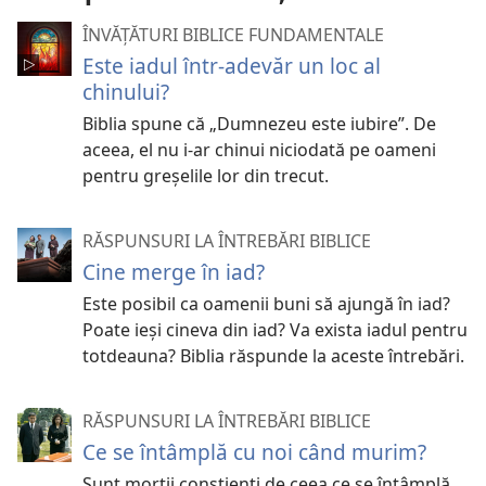
ÎNVĂȚĂTURI BIBLICE FUNDAMENTALE
Este iadul într-adevăr un loc al
chinului?
Biblia spune că „Dumnezeu este iubire”. De
aceea, el nu i-ar chinui niciodată pe oameni
pentru greșelile lor din trecut.
RĂSPUNSURI LA ÎNTREBĂRI BIBLICE
Cine merge în iad?
Este posibil ca oamenii buni să ajungă în iad?
Poate ieși cineva din iad? Va exista iadul pentru
totdeauna? Biblia răspunde la aceste întrebări.
RĂSPUNSURI LA ÎNTREBĂRI BIBLICE
Ce se întâmplă cu noi când murim?
Sunt morții conștienți de ceea ce se întâmplă