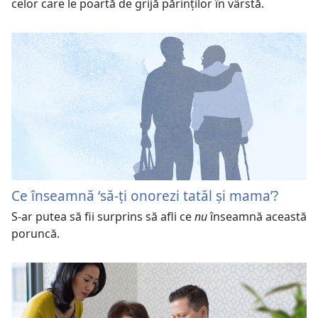
celor care le poartă de grijă părinților în vârstă.
Ce înseamnă ʻsă-ți onorezi tatăl și mamaʼ?
S-ar putea să fii surprins să afli ce
nu
înseamnă această
poruncă.