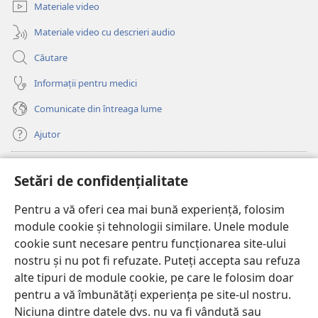
fereastră
Materiale video
nouă)
Materiale video cu descrieri audio
Căutare
Informații pentru medici
Comunicate din întreaga lume
Ajutor
Donații
(se
Setări de confidențialitate
deschide
o
Pentru a vă oferi cea mai bună experiență, folosim
Watchtower – BIBLIOTECĂ ONLINE™
(se
fereastră
module cookie și tehnologii similare. Unele module
deschide
nouă)
®
JW Hub
cookie sunt necesare pentru funcționarea site-ului
o
(se
fereastră
nostru și nu pot fi refuzate. Puteți accepta sau refuza
deschide
nouă)
®
JW Library
o
alte tipuri de module cookie, pe care le folosim doar
fereastră
pentru a vă îmbunătăți experiența pe site-ul nostru.
nouă)
Watchtower Library
Niciuna dintre datele dvs. nu va fi vândută sau