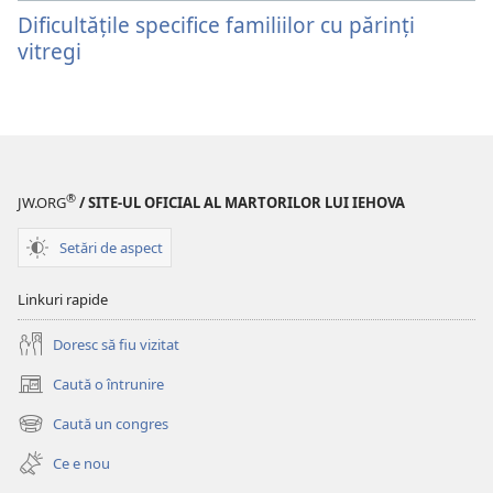
Dificultăţile specifice familiilor cu părinţi
vitregi
®
JW.ORG
/ SITE-UL OFICIAL AL MARTORILOR LUI IEHOVA
Setări de aspect
Linkuri rapide
Doresc să fiu vizitat
Caută o întrunire
(se
deschide
Caută un congres
(se
o
deschide
fereastră
Ce e nou
o
nouă)