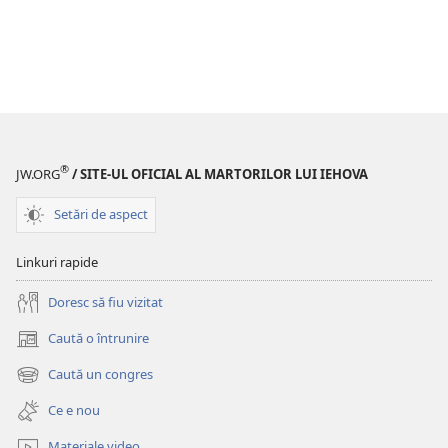
®
JW.ORG
/ SITE-UL OFICIAL AL MARTORILOR LUI IEHOVA
Setări de aspect
Linkuri rapide
Doresc să fiu vizitat
Caută o întrunire
(se
deschide
Caută un congres
(se
o
deschide
fereastră
Ce e nou
o
nouă)
fereastră
Materiale video