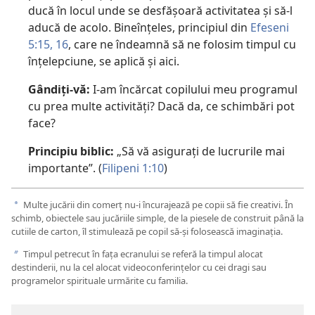
ducă în locul unde se desfășoară activitatea și să-l
aducă de acolo. Bineînțeles, principiul din
Efeseni
5:15, 16
, care ne îndeamnă să ne folosim timpul cu
înțelepciune, se aplică și aici.
Gândiți-vă:
I-am încărcat copilului meu programul
cu prea multe activități? Dacă da, ce schimbări pot
face?
Principiu biblic:
„Să vă asigurați de lucrurile mai
importante”. (
Filipeni 1:10
)
Multe jucării din comerț nu-i încurajează pe copii să fie creativi. În
a
schimb, obiectele sau jucăriile simple, de la piesele de construit până la
cutiile de carton, îl stimulează pe copil să-și folosească imaginația.
Timpul petrecut în fața ecranului se referă la timpul alocat
b
destinderii, nu la cel alocat videoconferințelor cu cei dragi sau
programelor spirituale urmărite cu familia.