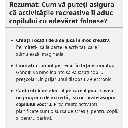
Rezumat: Cum vă puteți asigura
că activitățile recreative îi aduc
copilului cu adevărat foloase?
Creați-i ocazii de a se juca în mod creativ.
Permiteți-i să ia parte la activități care îi
stimulează imaginația.
Limitați-i timpul petrecut în fața ecranului.
Gândiți-vă bine înainte să vă lăsați copilul
preșcolar „în grija” unui dispozitiv electronic.
Cântăriți bine efectul pe care îl poate avea
un program de activități structurate asupra
copilului vostru.
Prea multe activități
planificate sunt o sursă de stres și pentru copil,
și pentru părinți.