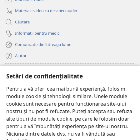
nouă)
Materiale video cu descrieri audio
Căutare
Informații pentru medici
Comunicate din întreaga lume
Ajutor
Donații
(se
Setări de confidențialitate
deschide
o
Pentru a vă oferi cea mai bună experiență, folosim
Watchtower – BIBLIOTECĂ ONLINE™
(se
fereastră
module cookie și tehnologii similare. Unele module
deschide
nouă)
®
JW Hub
cookie sunt necesare pentru funcționarea site-ului
o
(se
fereastră
nostru și nu pot fi refuzate. Puteți accepta sau refuza
deschide
nouă)
®
JW Library
o
alte tipuri de module cookie, pe care le folosim doar
fereastră
pentru a vă îmbunătăți experiența pe site-ul nostru.
nouă)
Watchtower Library
Niciuna dintre datele dvs. nu va fi vândută sau