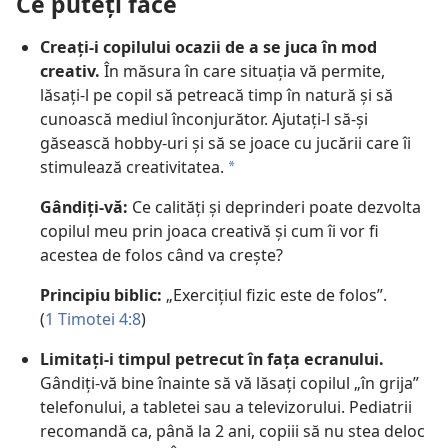
Ce puteți face
Creați-i copilului ocazii de a se juca în mod
creativ.
În măsura în care situația vă permite,
lăsați-l pe copil să petreacă timp în natură și să
cunoască mediul înconjurător. Ajutați-l să-și
găsească hobby-uri și să se joace cu jucării care îi
stimulează creativitatea.
a
Gândiți-vă:
Ce calități și deprinderi poate dezvolta
copilul meu prin joaca creativă și cum îi vor fi
acestea de folos când va crește?
Principiu biblic:
„Exercițiul fizic este de folos”.
(
1 Timotei 4:8
)
Limitați-i timpul petrecut în fața ecranului.
Gândiți-vă bine înainte să vă lăsați copilul „în grija”
telefonului, a tabletei sau a televizorului. Pediatrii
recomandă ca, până la 2 ani, copiii să nu stea deloc