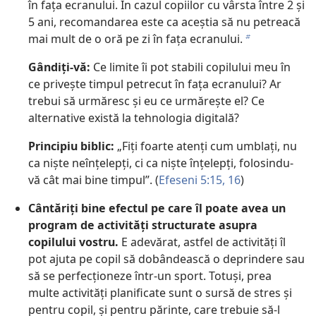
în fața ecranului. În cazul copiilor cu vârsta între 2 și
5 ani, recomandarea este ca aceștia să nu petreacă
mai mult de o oră pe zi în fața ecranului.
b
Gândiți-vă:
Ce limite îi pot stabili copilului meu în
ce privește timpul petrecut în fața ecranului? Ar
trebui să urmăresc și eu ce urmărește el? Ce
alternative există la tehnologia digitală?
Principiu biblic:
„Fiți foarte atenți cum umblați, nu
ca niște neînțelepți, ci ca niște înțelepți, folosindu-
vă cât mai bine timpul”. (
Efeseni 5:15, 16
)
Cântăriți bine efectul pe care îl poate avea un
program de activități structurate asupra
copilului vostru.
E adevărat, astfel de activități îl
pot ajuta pe copil să dobândească o deprindere sau
să se perfecționeze într-un sport. Totuși, prea
multe activități planificate sunt o sursă de stres și
pentru copil, și pentru părinte, care trebuie să-l