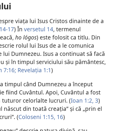
lui
espre viața lui Isus Cristos dinainte de a
:14-17
) În
versetul 14
, termenul
reacă,
ho lógos
) este folosit ca titlu. Din
escrie rolul lui Isus de a le comunica
le lui Dumnezeu. Isus a continuat să facă
 și în timpul serviciului său pământesc,
n 7:16;
Revelația 1:1
)
ă la timpul când Dumnezeu a început
ie fiind Cuvântul. Apoi, Cuvântul a fost
uturor celorlalte lucruri. (
Ioan 1:2, 3
)
l născut din toată creația” și că „prin el
ruri”. (
Coloseni 1:15, 16
)
ezeu” descrie natura divină, sau