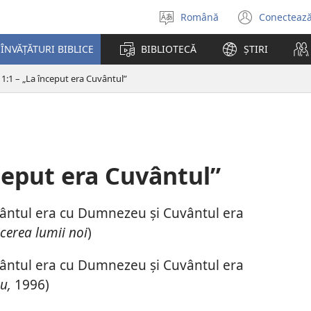
Română
Conectează
Selectaţi
(se
limba
desch
ÎNVĂȚĂTURI BIBLICE
BIBLIOTECĂ
ȘTIRI
o
fereas
 1:1 – „La început era Cuvântul”
nouă)
nceput era Cuvântul”
vântul era cu Dumnezeu și Cuvântul era
cerea lumii noi
)
vântul era cu Dumnezeu și Cuvântul era
u,
1996)