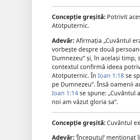
Concepție greșită:
Potrivit ace
Atotputernic.
Adevăr:
Afirmația „Cuvântul er
vorbește despre două persoane 
Dumnezeu” și, în același timp, 
contextul confirmă ideea potri
Atotputernic. În
Ioan 1:18
se sp
pe Dumnezeu”. Însă oamenii au 
Ioan 1:14
se spune: „Cuvântul a 
noi am văzut gloria sa”.
Concepție greșită:
Cuvântul ex
Adevăr:
‘Începutul’ menționat î