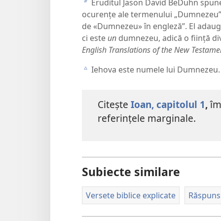
Eruditul Jason David BeDuhn spune c
b
ocurențe ale termenului „Dumnezeu” 
de «Dumnezeu» în engleză”. El adaugă
ci este
un
dumnezeu, adică o ființă div
English Translations of the New Testame
Iehova este numele lui Dumnezeu. 
c
Citește
Ioan, capitolul 1
,
îm
referințele marginale.
Subiecte similare
Versete biblice explicate
Răspunsur