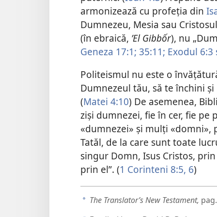
armonizează cu profeția din
Is
Dumnezeu, Mesia sau Cristosul
(în ebraică,
ʼEl Gibbốr
), nu „Dum
Geneza 17:1;
35:11;
Exodul 6:3 
Politeismul nu este o învățătură
Dumnezeul tău, să te închini și 
(
Matei 4:10
) De asemenea, Bibli
ziși dumnezei, fie în cer, fie p
«dumnezei» și mulți «domni», 
Tatăl, de la care sunt toate lucr
singur Domn, Isus Cristos, prin 
prin el”. (
1 Corinteni 8:5, 6
)
The Translator’s New Testament,
pag.
a