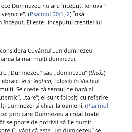
arece Dumnezeu nu are început. Iehova
c
veșnicie”. (
Psalmul 90:1, 2
) Însă
 început. El este „începutul creației lui
 considera Cuvântul „un dumnezeu”
inarea la mai mulți dumnezei.
tru „Dumnezeu” sau „dumnezeu” (
theós
)
 ebraici
ʼel
și
ʼelohím,
folosiți în Vechiul
ulți. Se crede că sensul de bază al
ernic”, „tare”; ei sunt folosiți cu referire
lți dumnezei și chiar la oameni. (
Psalmul
 cel prin care Dumnezeu a creat toate
 cât se poate de potrivit să fie numit
spre Cuvânt că este „un dumnezeu” se