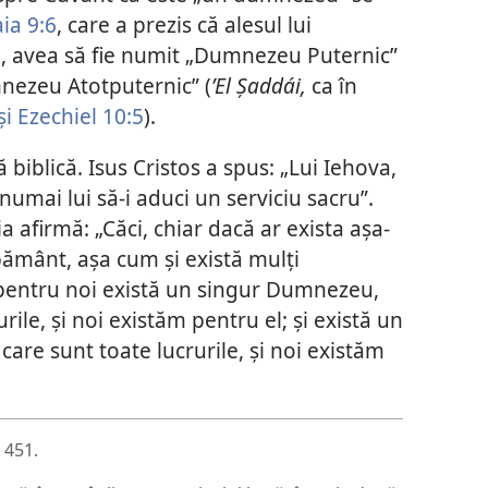
aia 9:6
, care a prezis că alesul lui
, avea să fie numit „Dumnezeu Puternic”
nezeu Atotputernic” (
ʼEl Șaddái,
ca în
și
Ezechiel 10:5
).
 biblică. Isus Cristos a spus: „Lui Iehova,
numai lui să-i aduci un serviciu sacru”.
a afirmă: „Căci, chiar dacă ar exista așa-
e pământ, așa cum și există mulți
pentru noi există un singur Dumnezeu,
urile, și noi existăm pentru el; și există un
care sunt toate lucrurile, și noi existăm
 451.