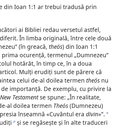
 din Ioan 1:1 ar trebui tradusă prin
ători ai Bibliei redau versetul astfel,
 diferit. În limba originală, între cele două
ezeu” (în greacă,
theós
) din Ioan 1:1
 În prima ocurență, termenul „Dumnezeu”
olul hotărât, în timp ce, în a doua
rticol. Mulți erudiți sunt de părere că
aintea celui de-al doilea termen
theós
nu
t de importanță. De exemplu, cu privire la
s New Testament
se spune: „În realitate,
i de-al doilea termen
Theós
(Dumnezeu)
 expresia înseamnă «Cuvântul era
divin
»”.
a
udiți
și se regăsește și în alte traduceri
b