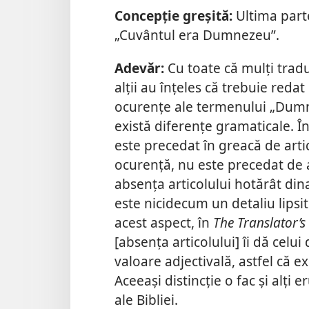
Concepție greșită:
Ultima parte
„Cuvântul era Dumnezeu”.
Adevăr:
Cu toate că mulți traduc
alții au înțeles că trebuie redat
ocurențe ale termenului „Dumn
există diferențe gramaticale.
este precedat în greacă de artic
ocurență, nu este precedat de a
absența articolului hotărât din
este nicidecum un detaliu lipsi
acest aspect, în
The Translator’
[absența articolului] îi dă celu
valoare adjectivală, astfel că
Aceeași distincție o fac și alți er
ale Bibliei.