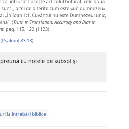
ă, întrucât lipsește articolul hotărât, cele două
sunt „la fel de diferite cum este «un dumnezeu»
: „În Ioan 1:1, Cuvântul nu este Dumnezeul unic,
ină”. (
Truth in Translation: Accuracy and Bias in
nt,
pag. 115, 122 și 123)
(
Psalmul 83:18
)
preună cu notele de subsol și
i la întrebări biblice