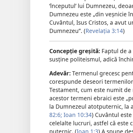
‘începutul’ lui Dumnezeu, deo
Dumnezeu este „din veșnicie în 
Cuvântul, Isus Cristos, a avut un
Dumnezeu”. (
Revelația 3:14
)
Concepție greșită:
Faptul de a
susține politeismul, adică înch
Adevăr:
Termenul grecesc pen
corespunde deseori termenilor
Testament, cum este numit de m
acestor termeni ebraici este „put
la Dumnezeul atotputernic, la a
82:6;
Ioan 10:34
) Cuvântul este
celelalte lucruri, astfel că este
puternic. (
Ioan 1:3
) A spune de