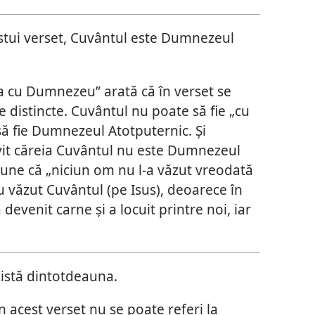
stui verset, Cuvântul este Dumnezeul
a cu Dumnezeu” arată că în verset se
distincte. Cuvântul nu poate să fie „cu
să fie Dumnezeul Atotputernic. Și
vit căreia Cuvântul nu este Dumnezeul
une că „niciun om nu l-a văzut vreodată
văzut Cuvântul (pe Isus), deoarece în
devenit carne și a locuit printre noi, iar
istă dintotdeauna.
n acest verset nu se poate referi la