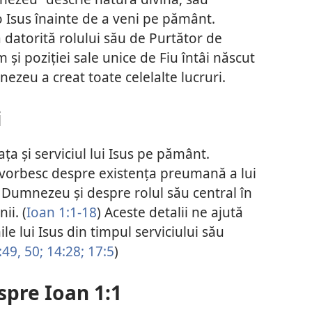
 Isus înainte de a veni pe pământ.
ă datorită rolului său de Purtător de
și poziției sale unice de Fiu întâi născut
zeu a creat toate celelalte lucruri.
i
ața și serviciul lui Isus pe pământ.
1 vorbesc despre existența preumană a lui
cu Dumnezeu și despre rolul său central în
ii. (
Ioan 1:1-18
) Aceste detalii ne ajută
le lui Isus din timpul serviciului său
49, 50;
14:28;
17:5
)
spre Ioan 1:1