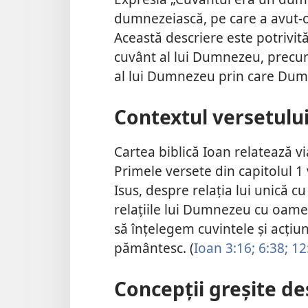
dumnezeiască, pe care a avut-o
Această descriere este potrivit
cuvânt al lui Dumnezeu, precum 
al lui Dumnezeu prin care Dumne
Contextul versetulu
Cartea biblică Ioan relatează vi
Primele versete din capitolul 
Isus, despre relația lui unică 
relațiile lui Dumnezeu cu oamen
să înțelegem cuvintele și acțiuni
pământesc. (
Ioan 3:16;
6:38;
12:
Concepții greșite de