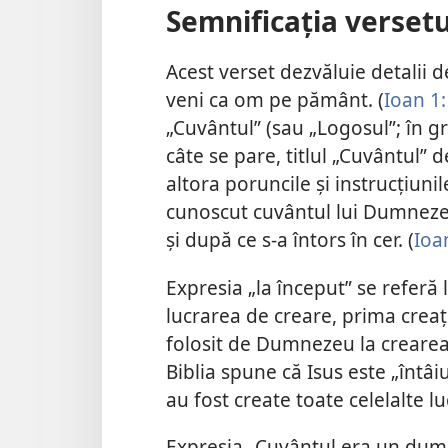
Semnificația versetu
Acest verset dezvăluie detalii d
veni ca om pe pământ. (
Ioan 1
„Cuvântul” (sau „Logosul”; în g
câte se pare, titlul „Cuvântul” d
altora poruncile și instrucțiuni
cunoscut cuvântul lui Dumnezeu
și după ce s-a întors în cer. (
Ioa
Expresia „la început” se refer
lucrarea de creare, prima creaț
folosit de Dumnezeu la crearea t
Biblia spune că Isus este „întâiu
au fost create toate celelalte luc
Expresia „Cuvântul era un dumn