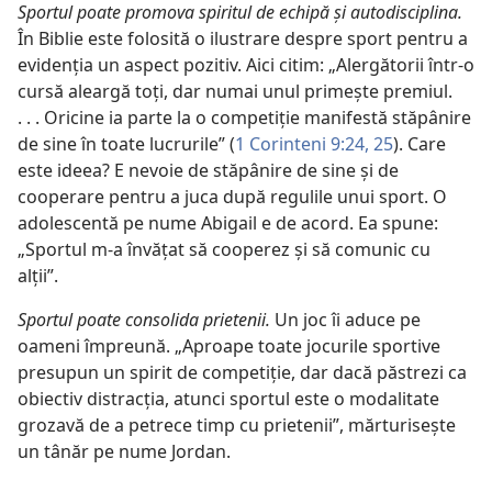
Sportul poate promova spiritul de echipă și autodisciplina.
În Biblie este folosită o ilustrare despre sport pentru a
evidenția un aspect pozitiv. Aici citim: „Alergătorii într-o
cursă aleargă toți, dar numai unul primește premiul.
. . . Oricine ia parte la o competiție manifestă stăpânire
de sine în toate lucrurile” (
1 Corinteni 9:24, 25
). Care
este ideea? E nevoie de stăpânire de sine și de
cooperare pentru a juca după regulile unui sport. O
adolescentă pe nume Abigail e de acord. Ea spune:
„Sportul m-a învățat să cooperez și să comunic cu
alții”.
Sportul poate consolida prietenii.
Un joc îi aduce pe
oameni împreună. „Aproape toate jocurile sportive
presupun un spirit de competiție, dar dacă păstrezi ca
obiectiv distracția, atunci sportul este o modalitate
grozavă de a petrece timp cu prietenii”, mărturisește
un tânăr pe nume Jordan.