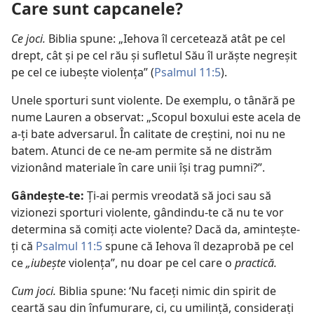
Care sunt capcanele?
Ce joci.
Biblia spune: „Iehova îl cercetează atât pe cel
drept, cât și pe cel rău și sufletul Său îl urăște negreșit
pe cel ce iubește violența” (
Psalmul 11:5
).
Unele sporturi sunt violente. De exemplu, o tânără pe
nume Lauren a observat: „Scopul boxului este acela de
a-ți bate adversarul. În calitate de creștini, noi nu ne
batem. Atunci de ce ne-am permite să ne distrăm
vizionând materiale în care unii își trag pumni?”.
Gândește-te:
Ți-ai permis vreodată să joci sau să
vizionezi sporturi violente, gândindu-te că nu te vor
determina să comiți acte violente? Dacă da, amintește-
ți că
Psalmul 11:5
spune că Iehova îl dezaprobă pe cel
ce
„iubește
violența”, nu doar pe cel care o
practică.
Cum joci.
Biblia spune: ‘Nu faceți nimic din spirit de
ceartă sau din înfumurare, ci, cu umilință, considerați