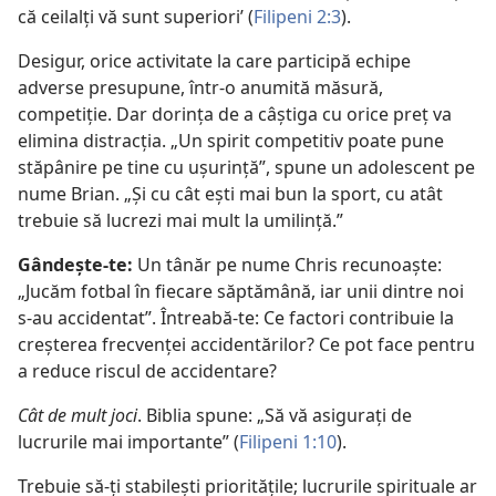
că ceilalți vă sunt superiori’ (
Filipeni 2:3
).
Desigur, orice activitate la care participă echipe
adverse presupune, într-o anumită măsură,
competiție. Dar dorința de a câștiga cu orice preț va
elimina distracția. „Un spirit competitiv poate pune
stăpânire pe tine cu ușurință”, spune un adolescent pe
nume Brian. „Și cu cât ești mai bun la sport, cu atât
trebuie să lucrezi mai mult la umilință.”
Gândește-te:
Un tânăr pe nume Chris recunoaște:
„Jucăm fotbal în fiecare săptămână, iar unii dintre noi
s-au accidentat”. Întreabă-te: Ce factori contribuie la
creșterea frecvenței accidentărilor? Ce pot face pentru
a reduce riscul de accidentare?
Cât de mult joci
. Biblia spune: „Să vă asigurați de
lucrurile mai importante” (
Filipeni 1:10
).
Trebuie să-ți stabilești prioritățile; lucrurile spirituale ar