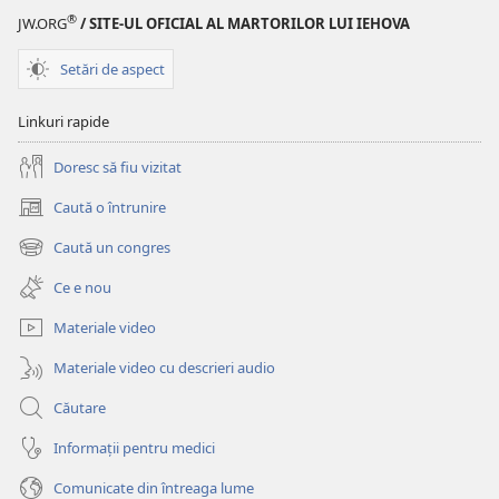
®
JW.ORG
/ SITE-UL OFICIAL AL MARTORILOR LUI IEHOVA
Setări de aspect
Linkuri rapide
Doresc să fiu vizitat
Caută o întrunire
(se
deschide
Caută un congres
(se
o
deschide
fereastră
Ce e nou
o
nouă)
fereastră
Materiale video
nouă)
Materiale video cu descrieri audio
Căutare
Informații pentru medici
Comunicate din întreaga lume