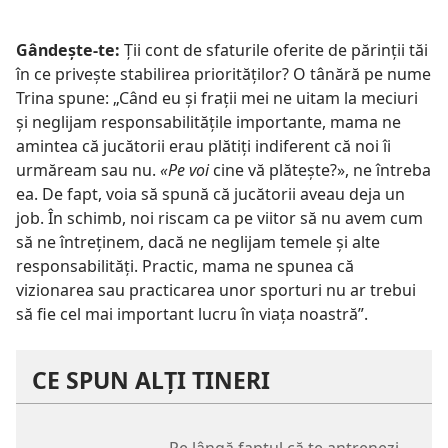
Gândește-te:
Ții cont de sfaturile oferite de părinții tăi
în ce privește stabilirea priorităților? O tânără pe nume
Trina spune: „Când eu și frații mei ne uitam la meciuri
și neglijam responsabilitățile importante, mama ne
amintea că jucătorii erau plătiți indiferent că noi îi
urmăream sau nu.
«Pe voi
cine vă plătește?», ne întreba
ea. De fapt, voia să spună că jucătorii aveau deja un
job. În schimb, noi riscam ca pe viitor să nu avem cum
să ne întreținem, dacă ne neglijam temele și alte
responsabilități. Practic, mama ne spunea că
vizionarea sau practicarea unor sporturi nu ar trebui
să fie cel mai important lucru în viața noastră”.
CE SPUN ALȚI TINERI
„Pe lângă faptul că te antrenezi