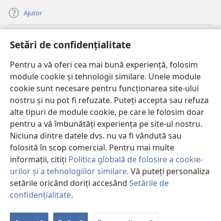
Ajutor
Donații
(se
Setări de confidențialitate
deschide
o
Pentru a vă oferi cea mai bună experiență, folosim
Watchtower – BIBLIOTECĂ ONLINE™
(se
fereastră
module cookie și tehnologii similare. Unele module
deschide
nouă)
®
JW Hub
cookie sunt necesare pentru funcționarea site-ului
o
(se
fereastră
nostru și nu pot fi refuzate. Puteți accepta sau refuza
deschide
nouă)
®
JW Library
o
alte tipuri de module cookie, pe care le folosim doar
fereastră
pentru a vă îmbunătăți experiența pe site-ul nostru.
nouă)
Watchtower Library
Niciuna dintre datele dvs. nu va fi vândută sau
folosită în scop comercial. Pentru mai multe
informații, citiți
Politica globală de folosire a cookie-
urilor și a tehnologiilor similare
. Vă puteți personaliza
setările oricând doriți accesând
Setările de
Copyright
© 2026 Watch Tower Bible and Tract Society of Pennsylvania.
CONDIȚII DE UTILIZARE
|
POLITICA DE CONFIDENŢIALITATE
|
SETĂRI
confidențialitate
.
DE CONFIDENȚIALITATE