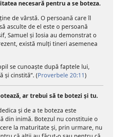
itatea necesară pentru a se boteza.
ine de vârstă. O persoană care îl
 să asculte de el este o persoană
sif, Samuel și Iosia au demonstrat o
prezent, există mulți tineri asemenea
opil se cunoaște după faptele lui,
și cinstită”. (
Proverbele 20:11
)
otează, ar trebui să te botezi și tu.
dedica și de a te boteza este
nă din inimă. Botezul nu constituie o
cere la maturitate și, prin urmare, nu
ntru că alții au făcut-o sau pentru că