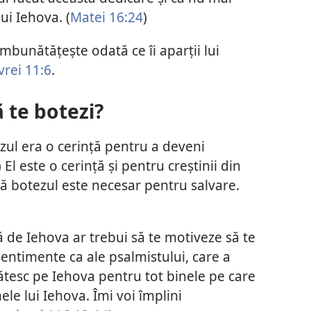
lui Iehova. (
Matei 16:24
)
îmbunătățește odată ce îi aparții lui
rei 11:6
.
 te botezi?
tezul era o cerință pentru a deveni
) El este o cerință și pentru creștinii din
că botezul este necesar pentru salvare.
ă de Iehova ar trebui să te motiveze să te
 sentimente ca ale psalmistului, care a
ătesc pe Iehova pentru tot binele pe care
ele lui Iehova. Îmi voi împlini