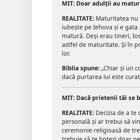
MIT: Doar adulții au matur
REALITATE:
Maturitatea nu ț
iubește pe Iehova și e gata
matură. Deși erau tineri, Io
astfel de maturitate. Și în 
lor.
Biblia spune:
„Chiar și un c
dacă purtarea lui este curată 
MIT: Dacă prietenii tăi se b
REALITATE:
Decizia de a te 
personală și ar trebui să vi
ceremonie religioasă de tre
trebuie să te botezi doar pe