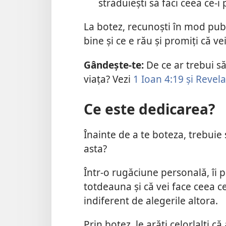
străduiești să faci ceea ce-i 
La botez, recunoști în mod publ
bine și ce e rău și promiți că v
Gândește-te:
De ce ar trebui să
viața? Vezi
1 Ioan 4:19 și
Revela
Ce este dedicarea?
Înainte de a te boteza, trebuie 
asta?
Într-o rugăciune personală, îi pr
totdeauna și că vei face ceea ce 
indiferent de alegerile altora.
Prin botez, le arăți celorlalți c