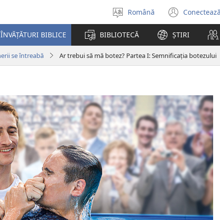
Română
Conectează
Selectaţi
(se
limba
desch
ÎNVĂȚĂTURI BIBLICE
BIBLIOTECĂ
ȘTIRI
o
fereas
nerii se întreabă
Ar trebui să mă botez? Partea I: Semnificația botezului
nouă)