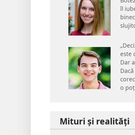
Botez
îl iub
binec
sluji
„Deci
este 
Dar a
Dacă 
corec
o poți
Mituri și realități