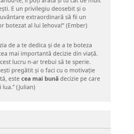
ându-te, îi poți arăta și tu cât de mult
ești. E un privilegiu deosebit și o
uvântare extraordinară să fii un
tor botezat al lui Iehova!” (Ember)
zia de a te dedica și de a te boteza
cea mai importantă decizie din viață.
cest lucru n-ar trebui să te sperie.
ești pregătit și o faci cu o motivație
tă, este
cea mai bună
decizie pe care
 lua.” (Julian)