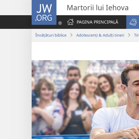
JW.ORG
Martorii lui Iehova
PAGINA PRINCIPALĂ
Învățături biblice
Adolescenți & Adulți tineri
Ti