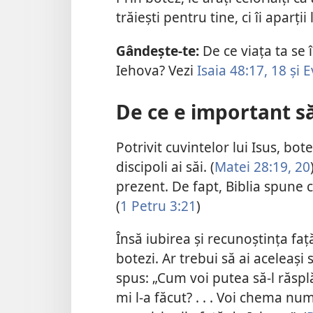
trăiești pentru tine, ci îi aparții 
Gândește-te:
De ce viața ta se 
Iehova? Vezi
Isaia 48:17, 18 și
Ev
De ce e important să
Potrivit cuvintelor lui Isus, bo
discipoli ai săi. (
Matei 28:19, 20
prezent. De fapt, Biblia spune 
(
1 Petru 3:21
)
Însă iubirea și recunoștința faț
botezi. Ar trebui să ai aceleași
spus: „Cum voi putea să-l răspl
mi l-a făcut? . . . Voi chema num