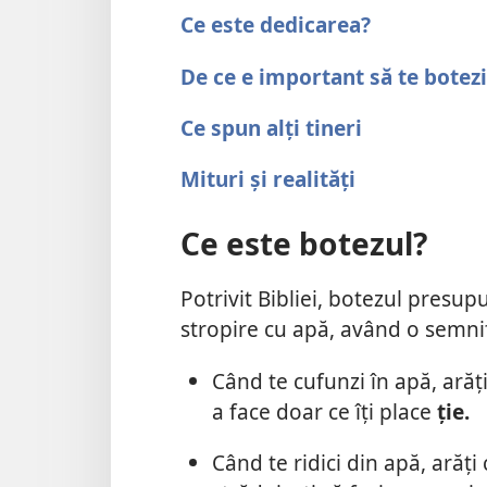
Ce este dedicarea?
De ce e important să te botezi
Ce spun alți tineri
Mituri și realități
Ce este botezul?
Potrivit Bibliei, botezul pres
stropire cu apă, având o semni
Când te cufunzi în apă, arăț
a face doar ce îți place
ție.
Când te ridici din apă, arăți 