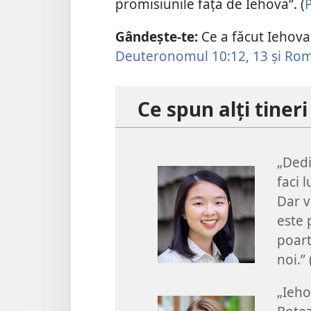
promisiunile față de Iehova”. (
Gândește-te:
Ce a făcut Iehova 
Deuteronomul 10:12, 13 și
Roma
Ce spun alți tineri
„Dedi
faci 
Dar v
este 
poart
noi.” 
„Ieho