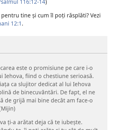
Psalmul 116:12-14
)
pentru tine și cum îl poți răsplăti? Vezi
ni 12:1
.
carea este o promisiune pe care i-o
lui Iehova, fiind o chestiune serioasă.
iața ca slujitor dedicat al lui Iehova
plină de binecuvântări. De fapt, el ne
ă de grijă mai bine decât am face-o
(Mijin)
va ți-a arătat deja că te iubește.