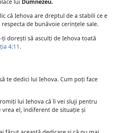
place lui
Dumnezeu.
ic că Iehova are dreptul de a stabili ce e
ei respecta de bunăvoie cerințele sale.
-ți dorești să asculți de Iehova toată
ția 4:11
.
să te dedici lui Iehova. Cum poți face
omiți lui Iehova că îi vei sluji pentru
vrea el, indiferent de situație și
ă ai făcut această dedicare și că nu mai