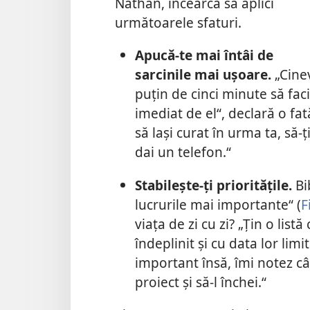
Nathan, încearcă să aplici
următoarele sfaturi.
Apucă-te mai întâi de
sarcinile mai ușoare.
„Cinev
puțin de cinci minute să fac
imediat de el“, declară o f
să lași curat în urma ta, să-ț
dai un telefon.“
Stabilește-ți prioritățile.
Bib
lucrurile mai importante“ (
F
viața de zi cu zi? „Țin o list
îndeplinit și cu data lor li
important însă, îmi notez câ
proiect și să-l închei.“