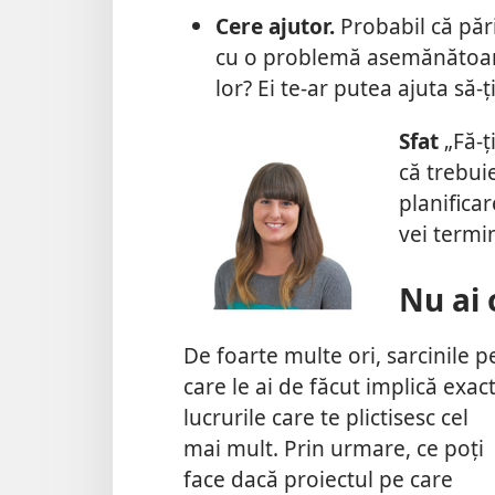
Cere ajutor.
Probabil că părin
cu o problemă asemănătoare
lor? Ei te-ar putea ajuta să-ți
Sfat
„Fă-ț
că trebuie
planificar
vei termin
Nu ai 
De foarte multe ori, sarcinile p
care le ai de făcut implică exac
lucrurile care te plictisesc cel
mai mult. Prin urmare, ce poți
face dacă proiectul pe care