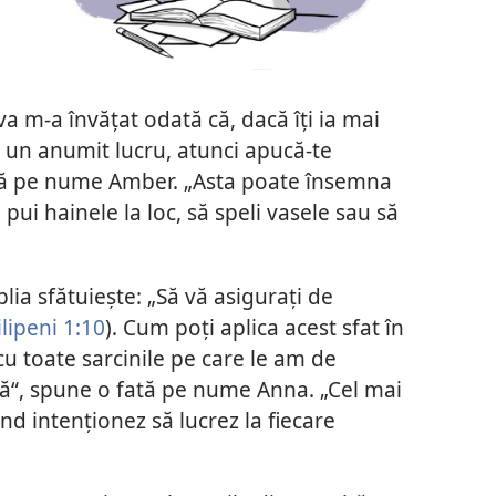
a m-a învățat odată că, dacă îți ia mai
i un anumit lucru, atunci apucă-te
ată pe nume Amber. „Asta poate însemna
i pui hainele la loc, să speli vasele sau să
lia sfătuiește: „Să vă asigurați de
ilipeni 1:10
). Cum poți aplica acest sfat în
ă cu toate sarcinile pe care le am de
mită“, spune o fată pe nume Anna. „Cel mai
nd intenționez să lucrez la fiecare