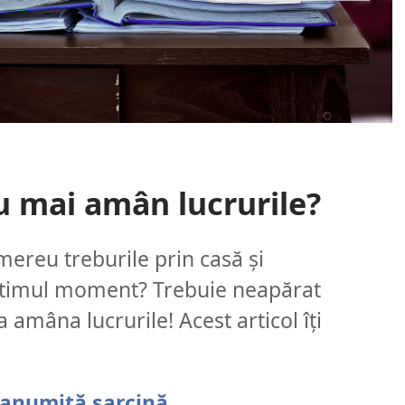
nu mai amân lucrurile?
 mereu treburile prin casă și
ultimul moment? Trebuie neapărat
a amâna lucrurile! Acest articol îți
o anumită sarcină.