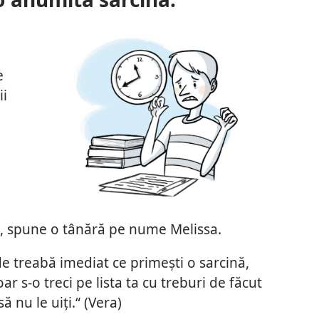
e
ii
“, spune o tânără pe nume Melissa.
e treabă imediat ce primești o sarcină,
r s-o treci pe lista ta cu treburi de făcut
ă nu le uiți.“ (Vera)