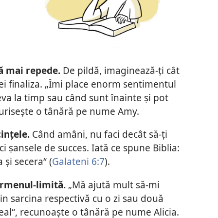
ă mai repede.
De pildă, imaginează-ți cât
vei finaliza. „Îmi place enorm sentimentul
va la timp sau când sunt înainte și pot
rturisește o tânără pe nume Amy.
ințele.
Când amâni, nu faci decât să-ți
uci șansele de succes. Iată ce spune Biblia:
și secera“ (
Galateni 6:7
).
ermenul-limită.
„Mă ajută mult să-mi
in sarcina respectivă cu o zi sau două
eal“, recunoaște o tânără pe nume Alicia.