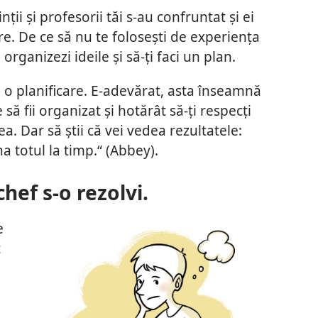
ții și profesorii tăi s-au confruntat și ei
. De ce să nu te folosești de experiența
 organizezi ideile și să-ți faci un plan.
i o planificare. E-adevărat, asta înseamnă
 să fii organizat și hotărât să-ți respecți
ea. Dar să știi că vei vedea rezultatele:
a totul la timp.“ (Abbey).
chef s-o rezolvi.
e
t