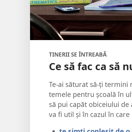
TINERII SE ÎNTREABĂ
Ce să fac ca să 
Te-ai săturat să-ți termini
temele pentru școală în 
să pui capăt obiceiului de 
va fi util și în cazul în care
te simți copleșit de 