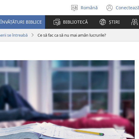
Română
Conectează
Selectaţi
(se
limba
desch
ÎNVĂȚĂTURI BIBLICE
BIBLIOTECĂ
ȘTIRI
o
fereas
nerii se întreabă
Ce să fac ca să nu mai amân lucrurile?
nouă)