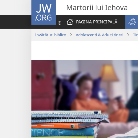
JW.ORG
Martorii lui Iehova
PAGINA PRINCIPALĂ
Învățături biblice
Adolescenți & Adulți tineri
Ti