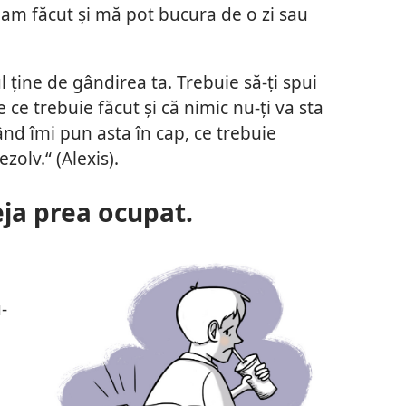
e am făcut și mă pot bucura de o zi sau
l ține de gândirea ta. Trebuie să-ți spui
e ce trebuie făcut și că nimic nu-ți va sta
Când îmi pun asta în cap, ce trebuie
ezolv.“ (Alexis).
eja prea ocupat.
-