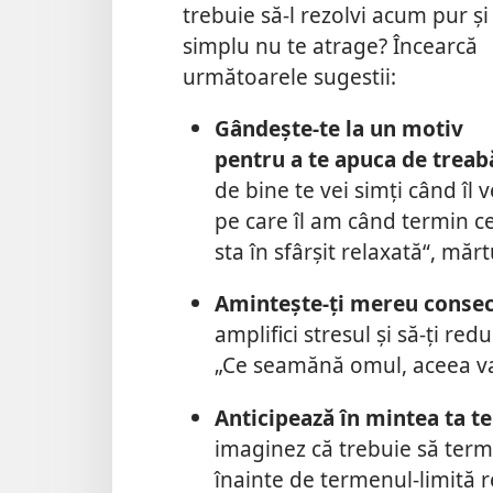
trebuie să-l rezolvi acum pur și
simplu nu te atrage? Încearcă
următoarele sugestii:
Gândește-te la un motiv
pentru a te apuca de treab
de bine te vei simți când îl 
pe care îl am când termin ce
sta în sfârșit relaxată“, mă
Amintește-ți mereu consec
amplifici stresul și să-ți red
„Ce seamănă omul, aceea va 
Anticipează în mintea ta t
imaginez că trebuie să term
înainte de termenul-limită r