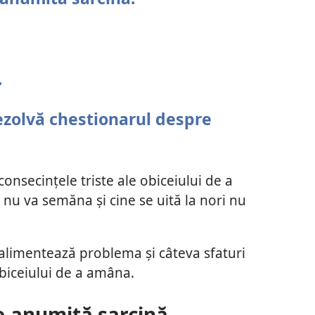
.
ezolvă chestionarul despre
onsecințele triste ale obiceiului de a
nu va semăna și cine se uită la nori nu
 alimentează problema și câteva sfaturi
obiceiului de a amâna.
 o anumită sarcină.