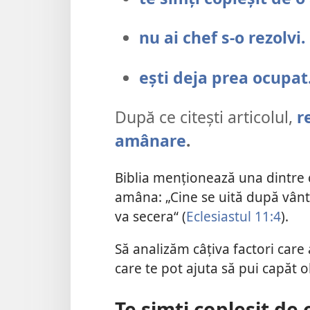
nu ai chef s-o rezolvi.
ești deja prea ocupat
După ce citești articolul,
r
amânare
.
Biblia menționează una dintre c
amâna: „Cine se uită după vânt 
va secera“ (
Eclesiastul 11:4
).
Să analizăm câțiva factori care
care te pot ajuta să pui capăt 
Te simți copleșit de