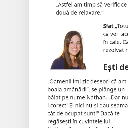
„Astfel am timp să verific c
două de relaxare.“
Sfat
„Totu
că vei fac
în cale. 
rezolvat r
Ești d
„Oamenii îmi zic deseori că am
boala amânării“, se plânge un
băiat pe nume Nathan. „Dar nu
i corect! Ei nici nu-și dau seama
cât de ocupat sunt!“ Dacă te
regăsești în cuvintele lui