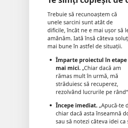
Trebuie să recunoaștem că
unele sarcini sunt atât de
dificile, încât ne e mai ușor să l
amânăm. Iată însă câteva soluț
mai bune în astfel de situații.
Împarte proiectul în etape
mai mici.
„Chiar dacă am
rămas mult în urmă, mă
străduiesc să recuperez,
rezolvând lucrurile pe rând
Începe imediat.
„Apucă-te d
chiar dacă asta înseamnă doa
sau să notezi câteva idei ca s