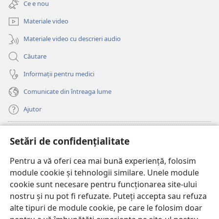
fereastră
Ce e nou
o
nouă)
fereastră
Materiale video
nouă)
Materiale video cu descrieri audio
Căutare
Informații pentru medici
Comunicate din întreaga lume
Ajutor
Donații
(se
Setări de confidențialitate
deschide
o
Pentru a vă oferi cea mai bună experiență, folosim
Watchtower – BIBLIOTECĂ ONLINE™
(se
fereastră
module cookie și tehnologii similare. Unele module
deschide
nouă)
®
JW Hub
cookie sunt necesare pentru funcționarea site-ului
o
(se
fereastră
nostru și nu pot fi refuzate. Puteți accepta sau refuza
deschide
nouă)
®
JW Library
o
alte tipuri de module cookie, pe care le folosim doar
fereastră