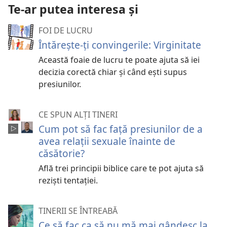
Te-ar putea interesa și
FOI DE LUCRU
Întărește-ți convingerile: Virginitate
Această foaie de lucru te poate ajuta să iei
decizia corectă chiar și când ești supus
presiunilor.
CE SPUN ALȚI TINERI
Cum pot să fac față presiunilor de a
avea relații sexuale înainte de
căsătorie?
Află trei principii biblice care te pot ajuta să
reziști tentației.
TINERII SE ÎNTREABĂ
Ce să fac ca să nu mă mai gândesc la