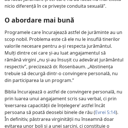
nicio diferență în ce privește conduita sexuală”.
O abordare mai bună
Programele care încurajează astfel de jurăminte au un
scop nobil. Problema este că ele nu le insuflă tinerilor
valorile necesare pentru a-și respecta jurământul.
Mulți dintre cei care și-au luat angajamentul să
rămână virgini „nu și-au însușit cu adevărat jurământul
respectiv”, precizează dr. Rosenbaum. „Abstinența
trebuie să decurgă dintr-o convingere personală, nu
din participarea la un program.”
Biblia încurajează o astfel de convingere personală, nu
prin luarea unui angajament scris sau verbal, ci prin
‘exersarea capacității de înțelegere’ astfel încât
persoana să poată deosebi binele de rău (
Evrei 5:14
).
În definitiv, păstrarea virginității nu înseamnă doar
evitarea unor boli și a unei sarcini, ci constituie o