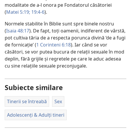
modalitate de a-l onora pe Fondatorul căsătoriei
(
Matei 5:19;
19:4-6
).
Normele stabilite în Biblie sunt spre binele nostru
(
Isaia 48:17
). De fapt, toți oamenii, indiferent de vârstă,
pot cultiva tăria de a respecta porunca divină ‘de a fugi
de fornicație’ (
1 Corinteni 6:18
). Iar când se vor
căsători, se vor putea bucura de relații sexuale în mod
deplin, fără grijile și regretele pe care le aduc adesea
cu sine relațiile sexuale preconjugale.
Subiecte similare
Tinerii se întreabă
Sex
Adolescenți & Adulți tineri