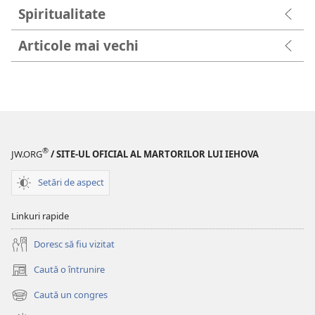
Spiritualitate
Articole mai vechi
®
JW.ORG
/ SITE-UL OFICIAL AL MARTORILOR LUI IEHOVA
Setări de aspect
Linkuri rapide
Doresc să fiu vizitat
Caută o întrunire
(se
deschide
Caută un congres
(se
o
deschide